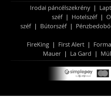
Irodai páncélszekrény
|
Lapt
széf
|
Hotelszéf
|
O
széf
|
Bútorszéf
|
Pénzbedobós
FireKing
|
First Alert
|
Forma
Mauer
|
La Gard
|
Mül