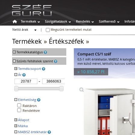
Termékek
Szolgáltatások
Rendelés
Széfkereső
Infotá
Nettó árak
|
Megszűnt termékeket mutat
Bruttó árak
Termékek
»
Értékszéfek
»
+
Termékkatalógus
Compact CS/1 széf
0,5-1 mFt értékhatár, MABISZ A kategór
-
Széfek
Szűrés feltételek szerint
mm külső méret, kéttollú kulcsos széfzá
Értékszéfek
+
Termékcsoport
» 10 858,27 Ft
Faliszéfek
-
Ár
Faliszéfek
Lemezszekrények
Padlószéfek
Bútorszéfek
Lemezszekrények
Páncélszekrények
Bútorszéfek
Bedobós értékszéfek
Páncélszekrények
Szuperkasszák
-
Elérhetőség
Bedobós értékszéfek
Raktáron
Szuperkasszák
Rendelésre
Tűzálló széfek
+
Állapot
Speciális széfek
+
Márka
Népszerű
Fegyverszekrények
Új
-
MABISZ értékhatár
BANDIT
Hotelszéfek