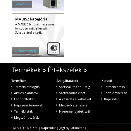
» Tovább
MABISZ kategória
A MABISZ feltörési kategória
fontos termékjellemző.
Sokat elárul a széf...
» Ismerje meg
Termékek
»
Értékszéfek
»
Termékek
Szolgáltatások
Kereső
Termékkatalógus
Széfszállítás épületig
Termékkereső
Akciós ajánlatok
Széfvásárlás előtt
Tartalomkereső
Csoporttérkép
A vásárlás alkalmával
Kapcsolat
Népszerű termékek
Meglévő széf esetén
Terméklisták
Nyereményjáték széf
Megszűnt széfek
© BITFORCE Kft. |
Kapcsolat
|
Jogi nyilatkozatok