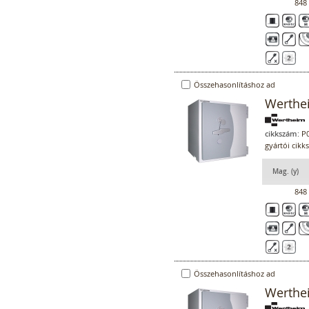
848
Összehasonlításhoz ad
Werthe
cikkszám:
P0
gyártói cik
Mag. (y)
848
Összehasonlításhoz ad
Werthe