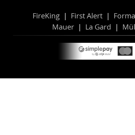
FireKing
|
First Alert
|
Forma
Mauer
|
La Gard
|
Mül