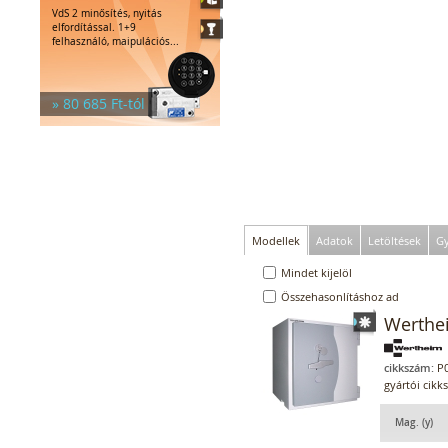
VdS 2 minősítés, nyitás
elfordítással. 1+9
felhasználó, maipulációs...
» 80 685 Ft-tól
Modellek
Adatok
Letöltések
Gy
Mindet kijelöl
Összehasonlításhoz ad
Werthe
cikkszám:
P0
gyártói cik
Mag. (y)