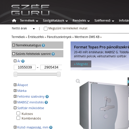
Termékek
Szolgáltatások
Rendelés
Széfkereső
Infotá
Nettó árak
|
Megszűnt termékeket mutat
Bruttó árak
Termékek
»
Értékszéfek
»
Páncélszekrények
»
Wertheim DWS KB
»
+
Termékkatalógus
Format Topas Pro páncélszekr
20-40 mFt értékhatár, MABISZ G. Többfa
-
Széfek
Szűrés feltételek szerint
állítható polcok, változtatható széfzár.
Értékszéfek
-
Ár
» Megnéz
Faliszéfek
Padlószéfek
Lemezszekrények
Bútorszéfek
+
Állapot
Páncélszekrények
+
Márka
Új
Bedobós értékszéfek
+
Feltörési szabvány
WERTHEIM
Szuperkasszák
+
MABISZ minősítés
EN 1143-1 V
Tűzálló széfek
ECB.S V
-
Széfzár működése
Igen
VdS 2450 V
Speciális széfek
Kulcsos
VSÖ EN 5
Fegyverszekrények
Kombinációs
Hotelszéfek
+
Külső magasság, mm