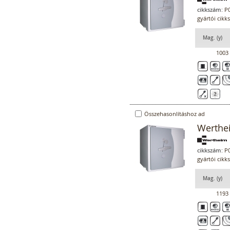
cikkszám:
P0
gyártói cik
Mag. (y)
1003
Összehasonlításhoz ad
Werthe
cikkszám:
P0
gyártói cik
Mag. (y)
1193