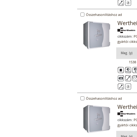
Összehasonlításhoz ad
Werthe
cikkszám:
P0
gyártói cik
Mag. (y)
1538
Összehasonlításhoz ad
Werthe
cikkszám:
P0
gyártói cik
Mag. (y)