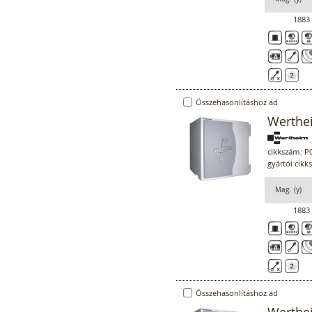
1883
Összehasonlításhoz ad
Werthe
cikkszám:
P0
gyártói cik
Mag. (y)
1883
Összehasonlításhoz ad