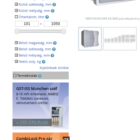
Egyéb tárolók
+
Külső szélesség, mm
Kiegészítők széfhez
+
Külső mélység, mm
Széfzárak
-
Űrtartalom, liter
Trezorok
WERTHEIM DWS KB 0850 páncélszekrény
+
Belső magasság, mm
+
Belső szélesség, mm
+
Belső mélység, mm
+
Nettó súly, kg
Kijelölések törlése
+
Terméklisták
GST-ISS München széf
8-16 mFt értékhatár, MABISZ
E. Többfalú szerkezet,
változtatható széfzár.
» 232 275 Ft-tól
CombiLock Pro zár