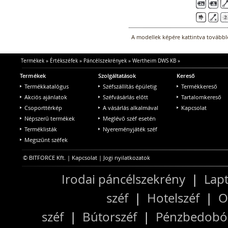
A modellek képére kattintva továbblé
Termékek
»
Értékszéfek
»
Páncélszekrények
»
Wertheim DWS KB
»
Termékek
Szolgáltatások
Kereső
Termékkatalógus
Széfszállítás épületig
Termékkereső
Akciós ajánlatok
Széfvásárlás előtt
Tartalomkereső
Csoporttérkép
A vásárlás alkalmával
Kapcsolat
Népszerű termékek
Meglévő széf esetén
Terméklisták
Nyereményjáték széf
Megszűnt széfek
© BITFORCE Kft. |
Kapcsolat
|
Jogi nyilatkozatok
Irodai páncélszekrény
|
Lapt
széf
|
Hotelszéf
|
O
széf
|
Bútorszéf
|
Pénzbedobós