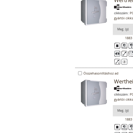
Werthe
cikkszám:
P0
gyártói cik
Mag. (y)
1883
Összehasonlításhoz ad
Werthe
cikkszám:
P0
gyártói cik
Mag. (y)
1883