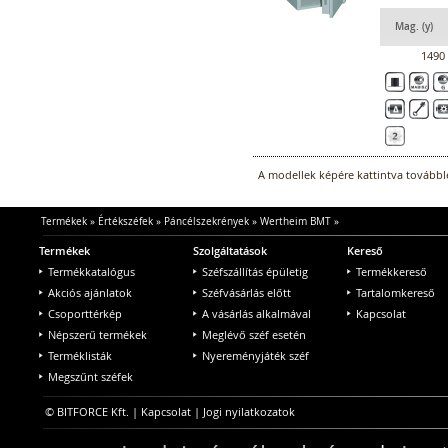
Mag. (y)
1490
A modellek képére kattintva továbblé
Termékek
»
Értékszéfek
»
Páncélszekrények
»
Wertheim BMT
»
Termékek
Szolgáltatások
Kereső
Termékkatalógus
Széfszállítás épületig
Termékkereső
Akciós ajánlatok
Széfvásárlás előtt
Tartalomkereső
Csoporttérkép
A vásárlás alkalmával
Kapcsolat
Népszerű termékek
Meglévő széf esetén
Terméklisták
Nyereményjáték széf
Megszűnt széfek
© BITFORCE Kft. |
Kapcsolat
|
Jogi nyilatkozatok