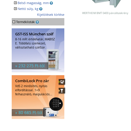
Egyéb tárolók
+
Belső magasság, mm
Kiegészítők széfhez
+
Nettó súly, kg
Széfzárak
WERTHEIM BMT 0400 páncélszekrény
Kijelölések törlése
Trezorok
+
Terméklisták
GST-ISS München széf
8-16 mFt értékhatár, MABISZ
E. Többfalú szerkezet,
változtatható széfzár.
» 232 275 Ft-tól
CombiLock Pro zár
VdS 2 minősítés, nyitás
elfordítással. 1+9
felhasználó, maipulációs...
» 80 685 Ft-tól