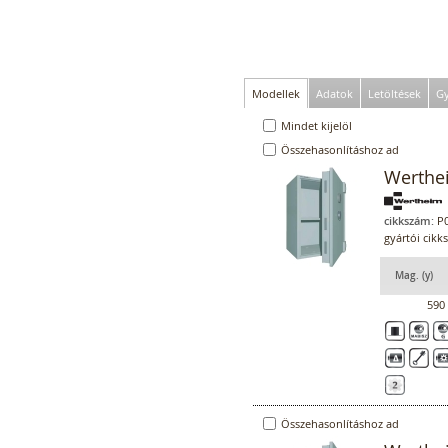
Modellek
Adatok
Letöltések
Gy
Mindet kijelöl
Összehasonlításhoz ad
Werthe
cikkszám:
P0
gyártói cik
Mag. (y)
590
Összehasonlításhoz ad