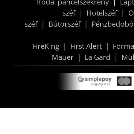
Irodai páncélszekrény
|
Lapt
széf
|
Hotelszéf
|
O
széf
|
Bútorszéf
|
Pénzbedobós
FireKing
|
First Alert
|
Forma
Mauer
|
La Gard
|
Mül