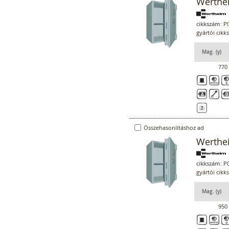
Werthe
cikkszám:
P0
gyártói cik
Mag. (y)
770
Összehasonlításhoz ad
Werthe
cikkszám:
P0
gyártói cik
Mag. (y)
950