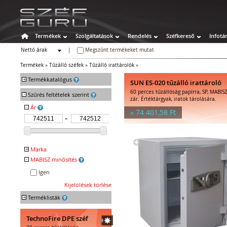
Termékek
Szolgáltatások
Rendelés
Széfkereső
Infotá
Nettó árak
|
Megszűnt termékeket mutat
Bruttó árak
Termékek
»
Tűzálló széfek
»
Tűzálló irattárolók
»
+
Termékkatalógus
SUN ES-020 tűzálló irattároló
60 perces tűzállóság papírra, SP, MABISZ
-
Széfek
Szűrés feltételek szerint
zár. Értéktárgyak, iratok tárolására.
Értékszéfek
-
Ár
» 74 401,58 Ft
Tűzálló széfek
Tűzálló függőmappa-tárolók
Tűz- és vízálló irat- és
adattárolók
+
Márka
Tűzálló irattárolók
-
MABISZ minősítés
SUN
Kombinált irattárolók
Igen
Tűzálló adattárolók
Kijelölések törlése
Kombinált adattárolók
+
Speciális széfek
Terméklisták
Fegyverszekrények
Hotelszéfek
TechnoFire DPE széf