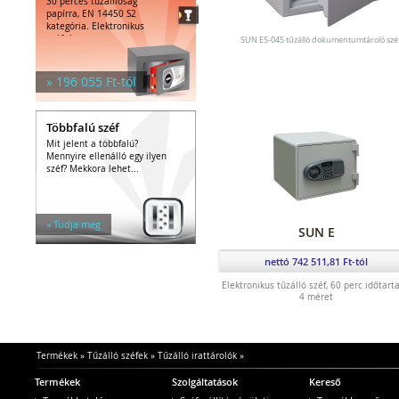
Egyéb tárolók
30 perces tűzálllóság
papírra, EN 14450 S2
Kiegészítők széfhez
kategória. Elektronikus
Széfzárak
széfzár.
SUN ES-045 tűzálló dokumentumtároló szé
Trezorok
» 196 055 Ft-tól
Többfalú széf
Mit jelent a többfalú?
Mennyire ellenálló egy ilyen
széf? Mekkora lehet...
» Tudja meg
SUN E
nettó 742 511,81 Ft-tól
Elektronikus tűzálló széf, 60 perc időtart
4 méret
Termékek
»
Tűzálló széfek
»
Tűzálló irattárolók
»
Termékek
Szolgáltatások
Kereső