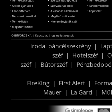
Termékkatalógus
Széfszállítás épületig
Termékkereső
Akciós ajánlatok
Széfvásárlás előtt
Tartalomkereső
Csoporttérkép
A vásárlás alkalmával
Kapcsolat
Népszerű termékek
Meglévő széf esetén
Terméklisták
Nyereményjáték széf
Megszűnt széfek
© BITFORCE Kft. |
Kapcsolat
|
Jogi nyilatkozatok
Irodai páncélszekrény
|
Lapt
széf
|
Hotelszéf
|
O
széf
|
Bútorszéf
|
Pénzbedobós
FireKing
|
First Alert
|
Forma
Mauer
|
La Gard
|
Mül