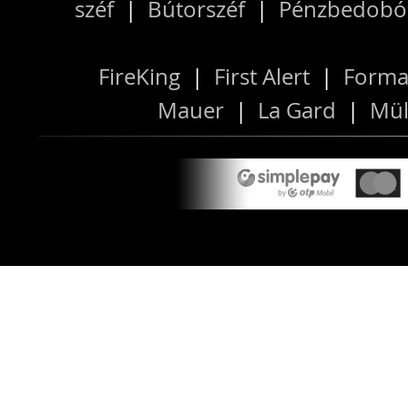
széf
|
Bútorszéf
|
Pénzbedobós
FireKing
|
First Alert
|
Forma
Mauer
|
La Gard
|
Mül