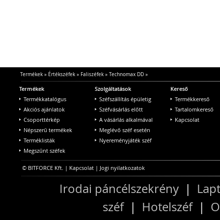
Termékek
»
Értékszéfek
»
Faliszéfek
»
Technomax DD
»
Termékek
Szolgáltatások
Kereső
Termékkatalógus
Széfszállítás épületig
Termékkereső
Akciós ajánlatok
Széfvásárlás előtt
Tartalomkereső
Csoporttérkép
A vásárlás alkalmával
Kapcsolat
Népszerű termékek
Meglévő széf esetén
Terméklisták
Nyereményjáték széf
Megszűnt széfek
© BITFORCE Kft. |
Kapcsolat
|
Jogi nyilatkozatok
Irodai páncélszekrény
|
Lapt
széf
|
Hotelszéf
|
O