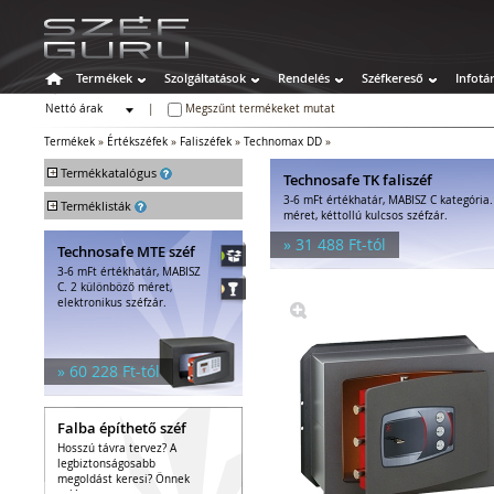
Termékek
Szolgáltatások
Rendelés
Széfkereső
Infotá
Nettó árak
|
Megszűnt termékeket mutat
Bruttó árak
Termékek
»
Értékszéfek
»
Faliszéfek
»
Technomax DD
»
+
Termékkatalógus
Technosafe TK faliszéf
3-6 mFt értékhatár, MABISZ C kategória
+
Széfek
Terméklisták
méret, kéttollú kulcsos széfzár.
Értékszéfek
» 31 488 Ft-tól
Technosafe MTE széf
Faliszéfek
3-6 mFt értékhatár, MABISZ
Padlószéfek
C. 2 különböző méret,
Lemezszekrények
elektronikus széfzár.
Bútorszéfek
Páncélszekrények
Bedobós értékszéfek
» 60 228 Ft-tól
Szuperkasszák
Tűzálló széfek
Falba építhető széf
Speciális széfek
Hosszú távra tervez? A
Fegyverszekrények
legbiztonságosabb
Hotelszéfek
megoldást keresi? Önnek