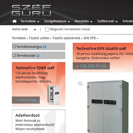
Termékek
Szolgáltatások
Rendelés
Széfkereső
Infotá
Nettó árak
|
Megszűnt termékeket mutat
Bruttó árak
Termékek
»
Tűzálló széfek
»
Tűzálló adattárolók
»
SUN EPD
»
+
Termékkatalógus
TechnoFire DPE tűzálló széf
30 perces tűzálllóság papírra, EN 14450
+
Széfek
Terméklisták
kategória. Elektronikus széfzár.
Értékszéfek
» 196 055 Ft-tól
TechnoFire TDBK széf
Tűzálló széfek
120 perces tűzálllóság
Tűzálló függőmappa-tárolók
adathordozóra. Nagy
Tűz- és vízálló irat- és
tárolókapacitás. Kéttollú...
adattárolók
Tűzálló irattárolók
Kombinált irattárolók
» Ismerje meg
Tűzálló adattárolók
Kombinált adattárolók
Adathordozó
Speciális széfek
Miért fontosak az
Fegyverszekrények
elektronikus adathordozók?
Hotelszéfek
Milyen veszélyeknek