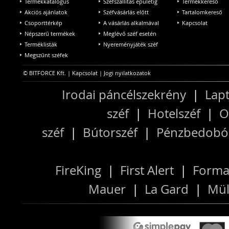
Termékkatalógus
Széfszállítás épületig
Termékkereső
Akciós ajánlatok
Széfvásárlás előtt
Tartalomkereső
Csoporttérkép
A vásárlás alkalmával
Kapcsolat
Népszerű termékek
Meglévő széf esetén
Terméklisták
Nyereményjáték széf
Megszűnt széfek
© BITFORCE Kft. |
Kapcsolat
|
Jogi nyilatkozatok
Irodai páncélszekrény
|
Lapt
széf
|
Hotelszéf
|
O
széf
|
Bútorszéf
|
Pénzbedobós
FireKing
|
First Alert
|
Forma
Mauer
|
La Gard
|
Mül