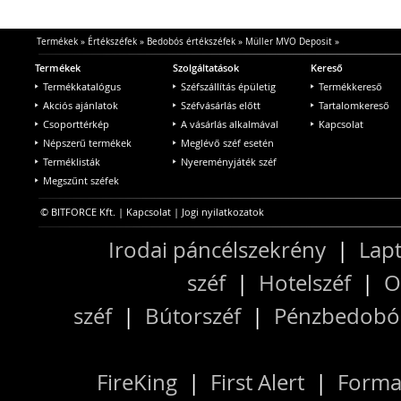
Termékek
»
Értékszéfek
»
Bedobós értékszéfek
»
Müller MVO Deposit
»
Termékek
Szolgáltatások
Kereső
Termékkatalógus
Széfszállítás épületig
Termékkereső
Akciós ajánlatok
Széfvásárlás előtt
Tartalomkereső
Csoporttérkép
A vásárlás alkalmával
Kapcsolat
Népszerű termékek
Meglévő széf esetén
Terméklisták
Nyereményjáték széf
Megszűnt széfek
© BITFORCE Kft. |
Kapcsolat
|
Jogi nyilatkozatok
Irodai páncélszekrény
|
Lapt
széf
|
Hotelszéf
|
O
széf
|
Bútorszéf
|
Pénzbedobós
FireKing
|
First Alert
|
Forma