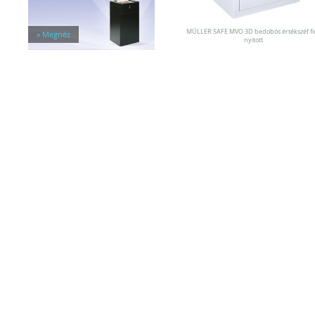
Egyéb tárolók
Kiegészítők széfhez
Széfzárak
MÜLLER SAFE MVO 3D bedobós értékszéf fi
» Megnéz
nyitott
Trezorok