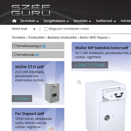
Termékek
Szolgáltatások
Rendelés
Széfkereső
Infotá
Nettó árak
|
Megszűnt termékeket mutat
Bruttó árak
Termékek
»
Értékszéfek
»
Bedobós értékszéfek
»
Müller MVO Deposit
»
+
Termékkatalógus
Müller MP bedobós bútorszéf
0,5-1 mFt értékhatár, pénzbedobó fiók, k
+
Széfek
Terméklisták
széfzár, rögzíthető.
Értékszéfek
» 204 717 Ft-tól
Müller ET-D széf
Faliszéfek
2,5-5 mFt értékhatár,
Padlószéfek
pénzbedobó fiók,
Lemezszekrények
elektronikus széfzár,...
Bútorszéfek
Páncélszekrények
Bedobós értékszéfek
» Tovább
Szuperkasszák
Tűzálló széfek
For Deposit széf
Speciális széfek
105x5 mm-es pénzbedobó
Fegyverszekrények
nyílás, kéttollú kulcsos
Hotelszéfek
széfzár, rögzítésre...