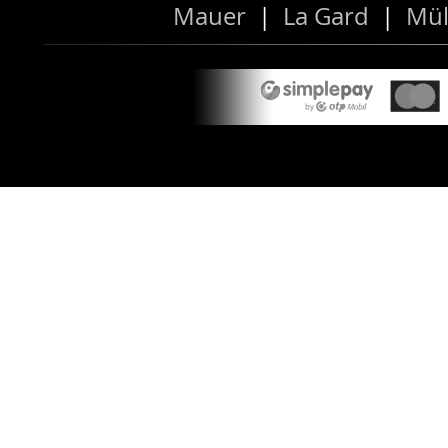
Mauer
|
La Gard
|
Mül