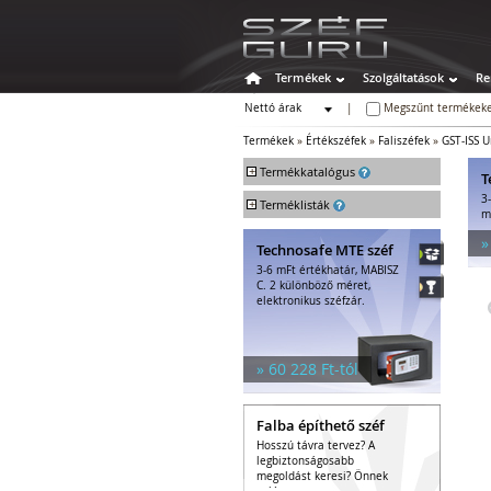
Termékek
Szolgáltatások
Re
Nettó árak
|
Megszűnt termékeke
Bruttó árak
Termékek
»
Értékszéfek
»
Faliszéfek
»
GST-ISS 
+
Termékkatalógus
T
3
+
Széfek
Terméklisták
m
Értékszéfek
»
Technosafe MTE széf
Faliszéfek
3-6 mFt értékhatár, MABISZ
Padlószéfek
C. 2 különböző méret,
Lemezszekrények
elektronikus széfzár.
Bútorszéfek
Páncélszekrények
Bedobós értékszéfek
» 60 228 Ft-tól
Szuperkasszák
Tűzálló széfek
Falba építhető széf
Speciális széfek
Hosszú távra tervez? A
Fegyverszekrények
legbiztonságosabb
Hotelszéfek
megoldást keresi? Önnek