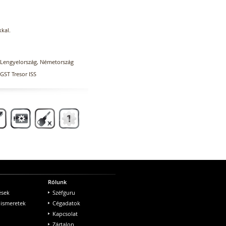
kal.
Lengyelország, Németország
GST Tresor ISS
Rólunk
ések
Széfguru
 ismeretek
Cégadatok
Kapcsolat
Zártalon