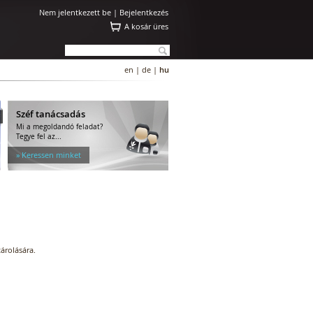
Nem jelentkezett be |
Bejelentkezés
A kosár üres
en
|
de
|
hu
Széf tanácsadás
Mi a megoldandó feladat?
Tegye fel az...
» Keressen minket
árolására.