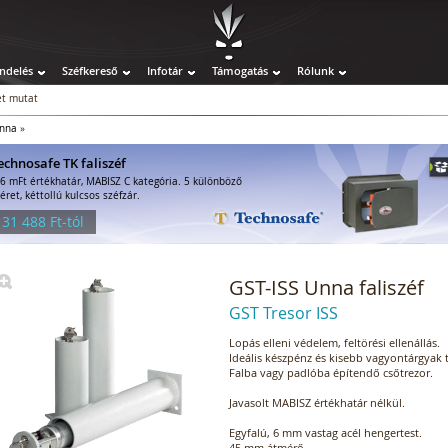
ndelés
Széfkereső
Infotár
Támogatás
Rólunk
t mutat
Unna
»
echnosafe TK faliszéf
-6 mFt értékhatár, MABISZ C kategória. 5 különböző
éret, kéttollú kulcsos széfzár.
 31 488 Ft-tól
GST-ISS Unna faliszéf
GST Tresor ISS
Lopás elleni védelem, feltörési ellenállás.
Ideális készpénz és kisebb vagyontárgyak t
Falba vagy padlóba építendő csőtrezor.
Javasolt MABISZ értékhatár nélkül.
Egyfalú, 6 mm vastag acél hengertest.
45 mm átmérő.