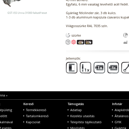
Egyfalú, 6 mm vasatag levehető acél fedél.
Gyárilag félcilinder zár, 3 db kulcs.
GST-ISS Unna 31000 faliszéf teszt
1-3 db alumínium kapszula csavaros kupak
Világosszürke RAL 7035 szín.
szürke
Jellemzők:
Unna
»
k
Kereső
Támogatás
Infotár
 épületig
Termékkereső
Adatlap
Alapkérd
 előtt
Tartalomkereső
Kezelési utasítás
Általános
lkalmával
Kapcsolat
Telepítési tájékoztató
GYIK
f esetén
Minősítés
Gyártók