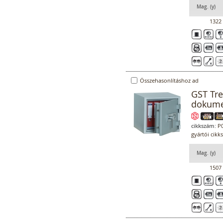
Mag. (y)
1322
Összehasonlításhoz ad
GST Tre
dokume
cikkszám:
P0
gyártói cikk
Mag. (y)
1507