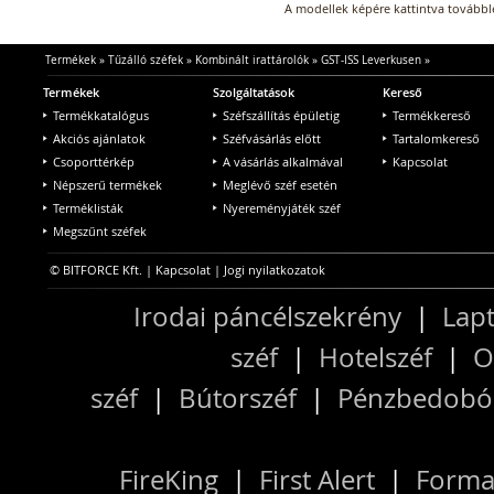
A modellek képére kattintva továbblé
Termékek
»
Tűzálló széfek
»
Kombinált irattárolók
»
GST-ISS Leverkusen
»
Termékek
Szolgáltatások
Kereső
Termékkatalógus
Széfszállítás épületig
Termékkereső
Akciós ajánlatok
Széfvásárlás előtt
Tartalomkereső
Csoporttérkép
A vásárlás alkalmával
Kapcsolat
Népszerű termékek
Meglévő széf esetén
Terméklisták
Nyereményjáték széf
Megszűnt széfek
© BITFORCE Kft. |
Kapcsolat
|
Jogi nyilatkozatok
Irodai páncélszekrény
|
Lapt
széf
|
Hotelszéf
|
O
széf
|
Bútorszéf
|
Pénzbedobós
FireKing
|
First Alert
|
Forma