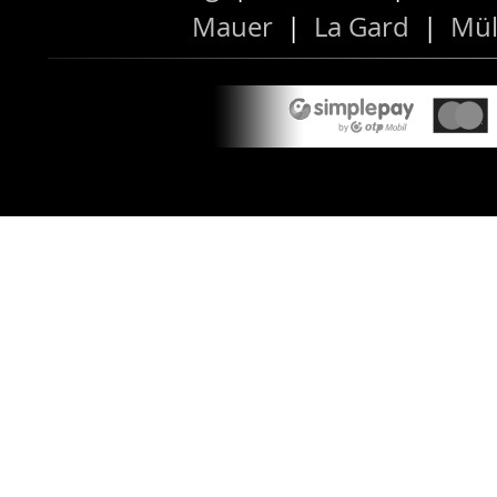
Mauer
|
La Gard
|
Mül