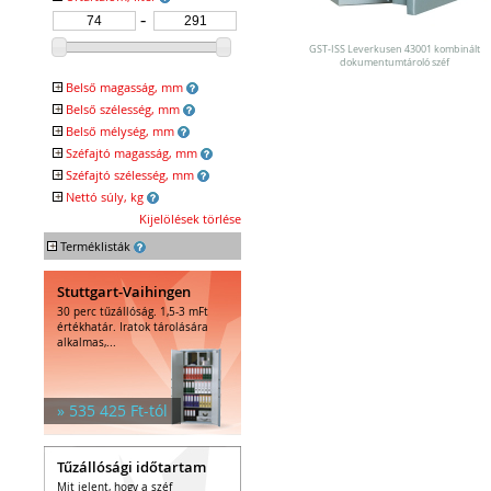
Egyéb tárolók
Kiegészítők széfhez
Széfzárak
GST-ISS Leverkusen 43001 kombinált
dokumentumtároló széf
Trezorok
+
Belső magasság, mm
+
Belső szélesség, mm
+
Belső mélység, mm
+
Széfajtó magasság, mm
+
Széfajtó szélesség, mm
+
Nettó súly, kg
Kijelölések törlése
+
Terméklisták
Stuttgart-Vaihingen
30 perc tűzállóság. 1,5-3 mFt
értékhatár. Iratok tárolására
alkalmas,...
» 535 425 Ft-tól
Tűzállósági időtartam
Mit jelent, hogy a széf