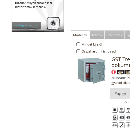
tűzálló? Milyen tűzállósági
időtartamok léteznek?
» Megmutatjuk
Modellek
Adatok
Letöltések
Gy
Mindet kijelöl
Összehasonlításhoz ad
GST Tre
dokume
cikkszám:
P0
gyártói cikk
Mag. (y)
775