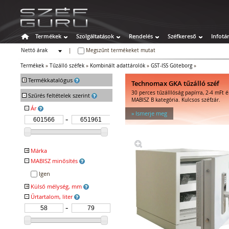
Termékek
Szolgáltatások
Rendelés
Széfkereső
Infotá
Nettó árak
|
Megszűnt termékeket mutat
Bruttó árak
Termékek
»
Tűzálló széfek
»
Kombinált adattárolók
»
GST-ISS Göteborg
»
+
Termékkatalógus
Technomax GKA tűzálló széf
30 perces tűzálllóság papírra, 2-4 mFt é
-
Széfek
Szűrés feltételek szerint
MABISZ B kategória. Kulcsos széfzár.
Értékszéfek
-
Ár
» Ismerje meg
Tűzálló széfek
Tűzálló függőmappa-tárolók
Tűz- és vízálló irat- és
adattárolók
+
Márka
Tűzálló irattárolók
-
MABISZ minősítés
GST TRESOR ISS
Kombinált irattárolók
Igen
Tűzálló adattárolók
+
Külső mélység, mm
Kombinált adattárolók
-
Űrtartalom, liter
Speciális széfek
Fegyverszekrények
Hotelszéfek