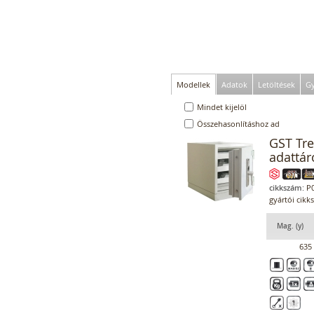
Modellek
Adatok
Letöltések
Gy
Mindet kijelöl
Összehasonlításhoz ad
GST Tre
adattár
cikkszám:
P0
gyártói cikk
Mag. (y)
635