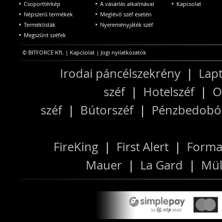
Csoporttérkép
A vásárlás alkalmával
Kapcsolat
Népszerű termékek
Meglévő széf esetén
Terméklisták
Nyereményjáték széf
Megszűnt széfek
© BITFORCE Kft. |
Kapcsolat
|
Jogi nyilatkozatok
Irodai páncélszekrény
|
Lapt
széf
|
Hotelszéf
|
O
széf
|
Bútorszéf
|
Pénzbedobós
FireKing
|
First Alert
|
Forma
Mauer
|
La Gard
|
Mül