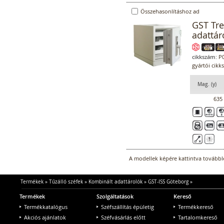
Összehasonlításhoz ad
GST Tre
adattár
cikkszám:
P0
gyártói cikk
Mag. (y)
635
A modellek képére kattintva továbblé
Termékek
»
Tűzálló széfek
»
Kombinált adattárolók
»
GST-ISS Göteborg
»
Termékek
Szolgáltatások
Kereső
Termékkatalógus
Széfszállítás épületig
Termékkereső
Akciós ajánlatok
Széfvásárlás előtt
Tartalomkereső