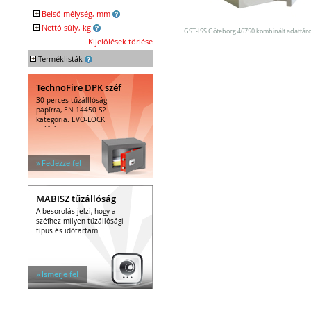
Egyéb tárolók
+
Belső mélység, mm
Kiegészítők széfhez
+
Nettó súly, kg
Széfzárak
GST-ISS Göteborg 46750 kombinált adattáro
Kijelölések törlése
Trezorok
+
Terméklisták
TechnoFire DPK széf
30 perces tűzálllóság
papírra, EN 14450 S2
kategória. EVO-LOCK
széfzár.
» Fedezze fel
MABISZ tűzállóság
A besorolás jelzi, hogy a
széfhez milyen tűzállósági
típus és időtartam...
» Ismerje fel