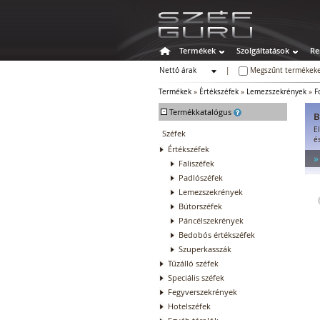
Termékek
Szolgáltatások
Re
Nettó árak
|
Megszűnt termékeke
Bruttó árak
Termékek
»
Értékszéfek
»
Lemezszekrények
»
F
-
Termékkatalógus
B
E
Széfek
é
Értékszéfek
»
Faliszéfek
Padlószéfek
Lemezszekrények
Bútorszéfek
Páncélszekrények
Bedobós értékszéfek
Szuperkasszák
Tűzálló széfek
Speciális széfek
Fegyverszekrények
Hotelszéfek