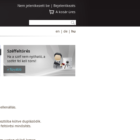
Nem jelentkezett be |
Bejelentkezés
A kosár üres
en
|
de
|
hu
Széffeltörés
Ha a széf nem nyitható, a
széfet fel kell törni!
» Tovább
ellenállás.
iasztóba kötve duplázódik.
feltörési minősítés.
mm vastag elülső lemez.