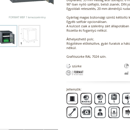
90°-ban nyíló széfajtó, belső zsanér, DIN j
Egyoldali reteszelés, 20 mm átmérőjű ruda
Gyárilag magas biztonsági szintű kéttollú 
FORMAT MBF 1 lemezszekrény
Egyéb széfzár opcionálisan.
A kulcsot csak a szekrény zárt állapotában 
Rozetta és fogantyú nélkül.
Áthelyezhető polc.
Rögzítésre előkészítve, gyári furatok a hát
nélkül.
Grafitszürke RAL 7024 szín.
szürke
Jellemzők: