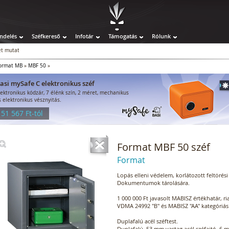
ndelés
Széfkereső
Infotár
Támogatás
Rólunk
t mutat
ormat MB
»
MBF 50
»
asi mySafe C elektronikus széf
lektronikus kódzár, 7 élénk szín, 2 méret, mechanikus
s elektronikus vésznyitás.
 51 567 Ft-tól
Format MBF 50 széf
Format
Lopás elleni védelem, korlátozott feltörési 
Dokumentumok tárolására.
1 000 000 Ft javasolt MABISZ értékhatár, r
VDMA 24992 "B" és MABISZ "AA" kategóriás 
Duplafalú acél széftest.
Duplafalú, 53 mm vastag acél széfajtó, 6 