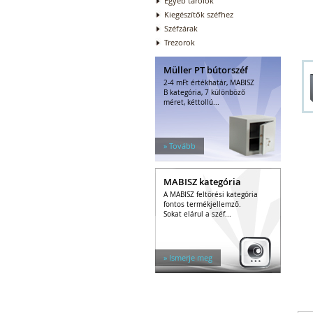
Egyéb tárolók
Kiegészítők széfhez
Széfzárak
Trezorok
Müller PT bútorszéf
2-4 mFt értékhatár, MABISZ
B kategória, 7 különböző
méret, kéttollú...
» Tovább
MABISZ kategória
A MABISZ feltörési kategória
fontos termékjellemző.
Sokat elárul a széf...
» Ismerje meg