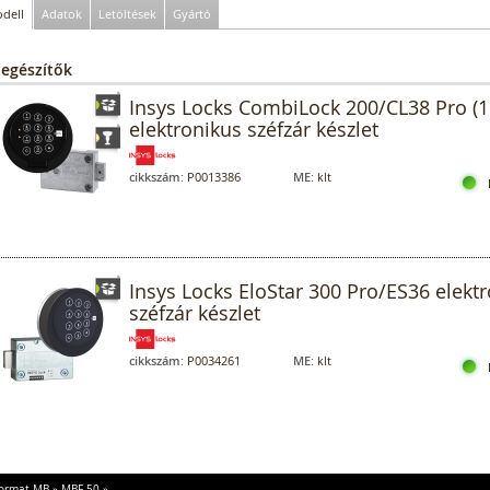
dell
Adatok
Letöltések
Gyártó
iegészítők
Insys Locks CombiLock 200/CL38 Pro (1
elektronikus széfzár készlet
cikkszám:
P0013386
ME:
klt
Insys Locks EloStar 300 Pro/ES36 elekt
széfzár készlet
cikkszám:
P0034261
ME:
klt
ormat MB
»
MBF 50
»