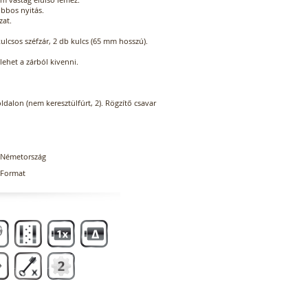
obbos nyitás.
zat.
kulcsos széfzár, 2 db kulcs (65 mm hosszú).
lehet a zárból kivenni.
oldalon (nem keresztülfúrt, 2). Rögzítő csavar
Németország
Format