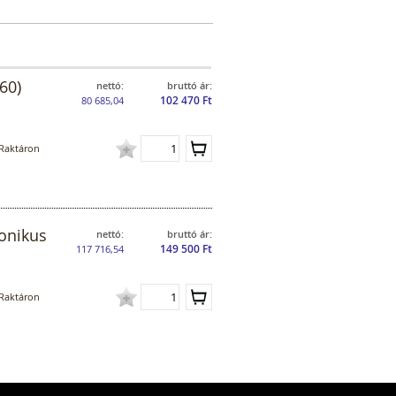
60)
nettó:
bruttó ár:
102 470 Ft
80 685,04
Raktáron
ronikus
nettó:
bruttó ár:
149 500 Ft
117 716,54
Raktáron