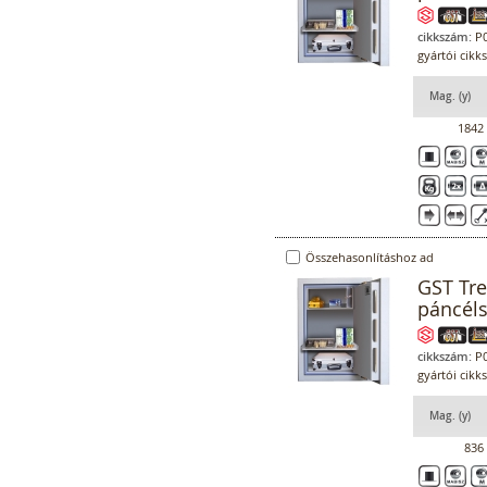
cikkszám:
P0
gyártói cikk
Mag. (y)
1842
Összehasonlításhoz ad
GST Tr
páncél
cikkszám:
P0
gyártói cikk
Mag. (y)
836