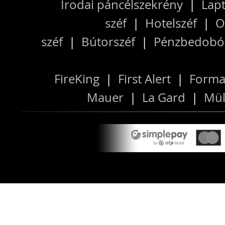
Irodai páncélszekrény
|
Lapt
széf
|
Hotelszéf
|
O
széf
|
Bútorszéf
|
Pénzbedobós
FireKing
|
First Alert
|
Forma
Mauer
|
La Gard
|
Mül