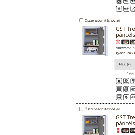
Összehasonlításhoz ad
GST Tr
páncél
cikkszám:
P0
gyártói cikk
Mag. (y)
1986
Összehasonlításhoz ad
GST Tr
páncél