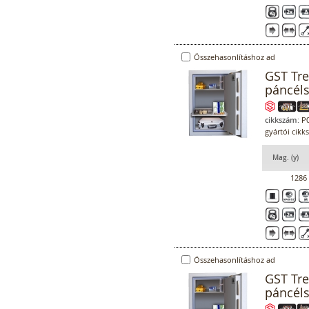
Összehasonlításhoz ad
GST Tr
páncél
cikkszám:
P0
gyártói cikk
Mag. (y)
1286
Összehasonlításhoz ad
GST Tr
páncél