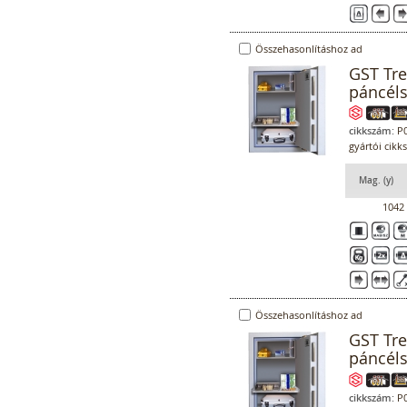
Összehasonlításhoz ad
GST Tr
páncél
cikkszám:
P0
gyártói cikk
Mag. (y)
1042
Összehasonlításhoz ad
GST Tr
páncél
cikkszám:
P0