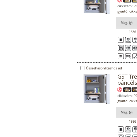
cikkszám:
P0
gyártói cikk
Mag. (y)
1536
Összehasonlításhoz ad
GST Tr
páncél
cikkszám:
P0
gyártói cikk
Mag. (y)
1986