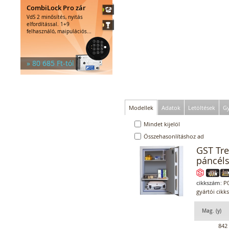
CombiLock Pro zár
VdS 2 minősítés, nyitás
elfordítással. 1+9
felhasználó, maipulációs...
» 80 685 Ft-tól
Modellek
Adatok
Letöltések
Gy
Mindet kijelöl
Összehasonlításhoz ad
GST Tr
páncél
cikkszám:
P0
gyártói cikk
Mag. (y)
842