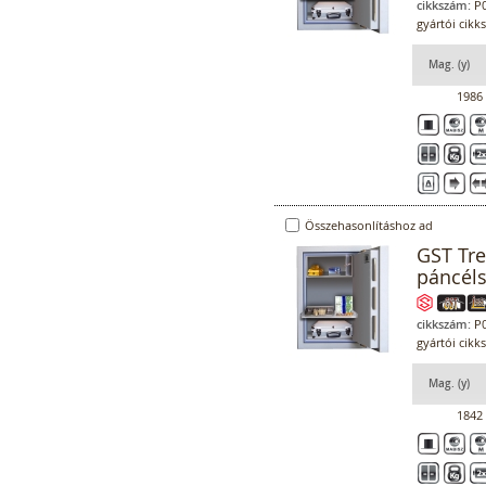
cikkszám:
P0
gyártói cikk
Mag. (y)
1986
Összehasonlításhoz ad
GST Tr
páncél
cikkszám:
P0
gyártói cikk
Mag. (y)
1842