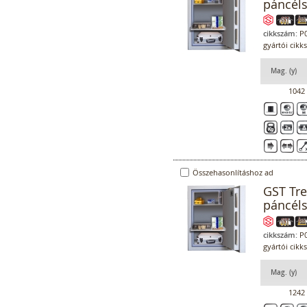
páncél
cikkszám:
P0
gyártói cikk
Mag. (y)
1042
Összehasonlításhoz ad
GST Tr
páncél
cikkszám:
P0
gyártói cikk
Mag. (y)
1242