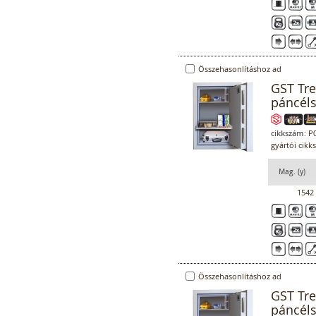
Összehasonlításhoz ad
GST Tr
páncél
cikkszám:
P0
gyártói cikk
Mag. (y)
1542
Összehasonlításhoz ad
GST Tr
páncél