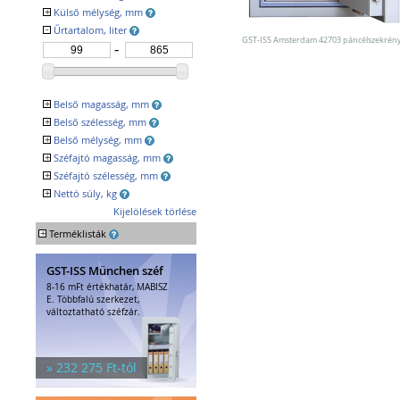
Egyéb tárolók
+
Külső mélység, mm
Kiegészítők széfhez
-
Űrtartalom, liter
Széfzárak
GST-ISS Amsterdam 42703 páncélszekrén
Trezorok
+
Belső magasság, mm
+
Belső szélesség, mm
+
Belső mélység, mm
+
Széfajtó magasság, mm
+
Széfajtó szélesség, mm
+
Nettó súly, kg
Kijelölések törlése
+
Terméklisták
GST-ISS München széf
8-16 mFt értékhatár, MABISZ
E. Többfalú szerkezet,
változtatható széfzár.
» 232 275 Ft-tól