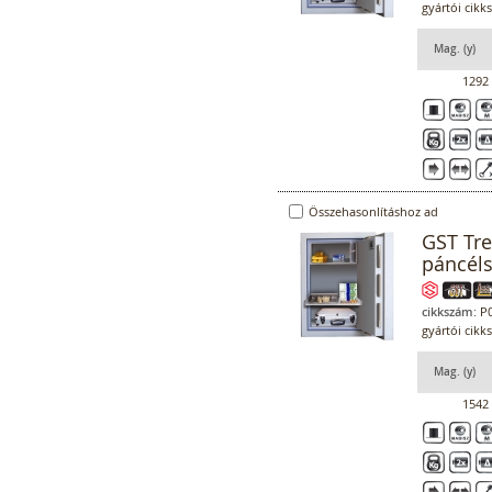
gyártói cikk
Mag. (y)
1292
Összehasonlításhoz ad
GST Tr
páncél
cikkszám:
P0
gyártói cikk
Mag. (y)
1542