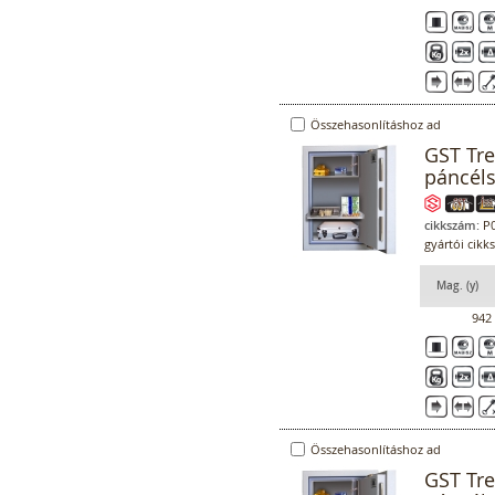
Összehasonlításhoz ad
GST Tr
páncél
cikkszám:
P0
gyártói cikk
Mag. (y)
942
Összehasonlításhoz ad
GST Tr