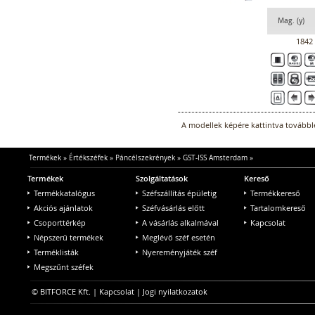
Mag. (y)
1842
A modellek képére kattintva továbblé
Termékek
»
Értékszéfek
»
Páncélszekrények
»
GST-ISS Amsterdam
»
Termékek
Szolgáltatások
Kereső
Termékkatalógus
Széfszállítás épületig
Termékkereső
Akciós ajánlatok
Széfvásárlás előtt
Tartalomkereső
Csoporttérkép
A vásárlás alkalmával
Kapcsolat
Népszerű termékek
Meglévő széf esetén
Terméklisták
Nyereményjáték széf
Megszűnt széfek
© BITFORCE Kft. |
Kapcsolat
|
Jogi nyilatkozatok