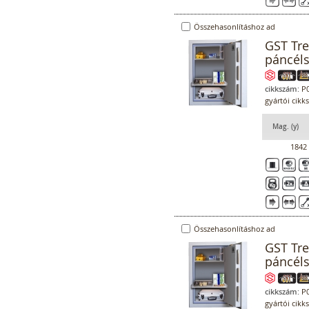
Összehasonlításhoz ad
GST Tr
páncél
cikkszám:
P0
gyártói cikk
Mag. (y)
1842
Összehasonlításhoz ad
GST Tr
páncél
cikkszám:
P0
gyártói cikk