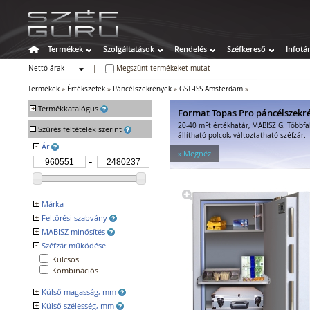
Termékek
Szolgáltatások
Rendelés
Széfkereső
Infotá
Nettó árak
|
Megszűnt termékeket mutat
Bruttó árak
Termékek
»
Értékszéfek
»
Páncélszekrények
»
GST-ISS Amsterdam
»
+
Termékkatalógus
Format Topas Pro páncélszekr
20-40 mFt értékhatár, MABISZ G. Többfa
-
Széfek
Szűrés feltételek szerint
állítható polcok, változtatható széfzár.
Értékszéfek
-
Ár
» Megnéz
Faliszéfek
Padlószéfek
Lemezszekrények
Bútorszéfek
+
Márka
Páncélszekrények
+
Feltörési szabvány
GST TRESOR ISS
Bedobós értékszéfek
+
MABISZ minősítés
EN 1143-1 V
Szuperkasszák
VdS 2450 V
-
Széfzár működése
Igen
Tűzálló széfek
Kulcsos
Speciális széfek
Kombinációs
Fegyverszekrények
+
Külső magasság, mm
Hotelszéfek
+
Külső szélesség, mm