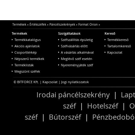
Termékek
»
Értékszéfek
»
Páncélszekrények
»
Format Orion
»
Termékek
Szolgáltatások
Kereső
Termékkatalógus
Széfszállítás épületig
Termékkereső
Akciós ajánlatok
Széfvásárlás előtt
Tartalomkereső
Csoporttérkép
A vásárlás alkalmával
Kapcsolat
Népszerű termékek
Meglévő széf esetén
Terméklisták
Nyereményjáték széf
Megszűnt széfek
© BITFORCE Kft. |
Kapcsolat
|
Jogi nyilatkozatok
Irodai páncélszekrény
|
Lapt
széf
|
Hotelszéf
|
O
széf
|
Bútorszéf
|
Pénzbedobós