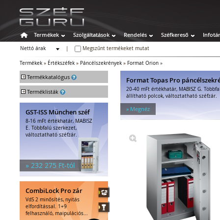
Termékek
Szolgáltatások
Rendelés
Széfkereső
Infotá
Nettó árak
|
Megszűnt termékeket mutat
Bruttó árak
Termékek
»
Értékszéfek
»
Páncélszekrények
»
Format Orion
»
+
Termékkatalógus
Format Topas Pro páncélszekr
20-40 mFt értékhatár, MABISZ G. Többfa
+
Széfek
Terméklisták
állítható polcok, változtatható széfzár.
Értékszéfek
» Megnéz
GST-ISS München széf
Faliszéfek
8-16 mFt értékhatár, MABISZ
Padlószéfek
E. Többfalú szerkezet,
Lemezszekrények
változtatható széfzár.
Bútorszéfek
Páncélszekrények
Bedobós értékszéfek
» 232 275 Ft-tól
Szuperkasszák
Tűzálló széfek
CombiLock Pro zár
Speciális széfek
VdS 2 minősítés, nyitás
Fegyverszekrények
elfordítással. 1+9
Hotelszéfek
felhasználó, maipulációs...