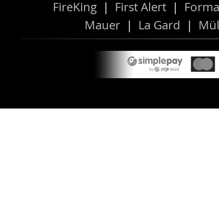
FireKing
|
First Alert
|
Forma
Mauer
|
La Gard
|
Mül