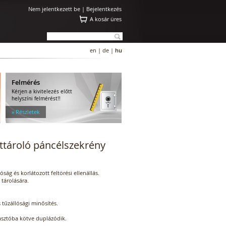
Nem jelentkezett be |
Bejelentkezés
A kosár üres
en
|
de
|
hu
Felmérés
Kérjen a kivitelezés előtt
helyszíni felmérést!!
» Részletek
attároló páncélszekrény
ság és korlátozott feltörési ellenállás.
tárolására.
 tűzállósági minősítés.
iasztóba kötve duplázódik.