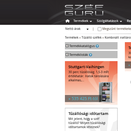
Termékek
Szolgáltatások
Re
Nettó árak
|
Megszűnt termékeke
Bruttó árak
Termékek
»
Tűzálló széfek
»
Kombinált irattáro
+
Termékkatalógus
T
3
+
Széfek
Terméklisták
k
Értékszéfek
»
Stuttgart-Vaihingen
Tűzálló széfek
30 perc tűzállóság. 1,5-3 mFt
Tűzálló függőmappa-tárolók
értékhatár. Iratok tárolására
Tűz- és vízálló irat- és
alkalmas,...
adattárolók
Tűzálló irattárolók
Kombinált irattárolók
» 535 425 Ft-tól
Tűzálló adattárolók
Kombinált adattárolók
Tűzállósági időtartam
Speciális széfek
Mit jelent, hogy a széf
Fegyverszekrények
tűzálló? Milyen tűzállósági
Hotelszéfek
időtartamok léteznek?