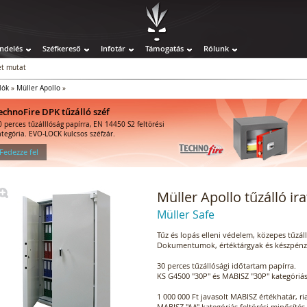
ndelés
Széfkereső
Infotár
Támogatás
Rólunk
t mutat
lók
»
Müller Apollo
»
echnoFire DPK tűzálló széf
0 perces tűzálllóság papírra, EN 14450 S2 feltörési
ategória. EVO-LOCK kulcsos széfzár.
 Fedezze fel
Müller Apollo tűzálló ir
Müller Safe
Tűz és lopás elleni védelem, közepes tűzálló
Dokumentumok, értéktárgyak és készpénz 
30 perces tűzállósági időtartam papírra.
KS G4500 "30P" és MABISZ "30P" kategóriás
1 000 000 Ft javasolt MABISZ értékhatár, r
MABISZ "AA" kategóriás feltörési minősítés.