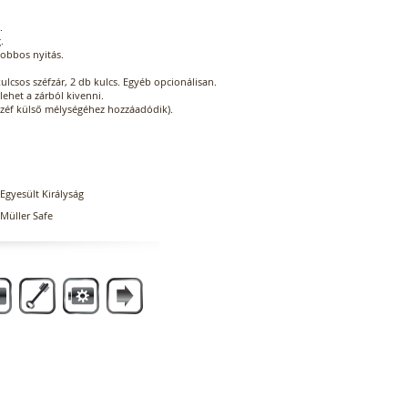
.
.
jobbos nyitás.
ulcsos széfzár, 2 db kulcs. Egyéb opcionálisan.
lehet a zárból kivenni.
 széf külső mélységéhez hozzáadódik).
Egyesült Királyság
Müller Safe