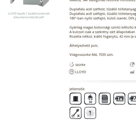
Duplafalú acél széftest, tűzálló töltetanyag
Duplafalú acél széfajtó, tűzálló töltetanyag
LLOYD Apollo 1 tűzálló kombinált
dokumentumtároló széf
180°-ban nyíló széfajtó, külső zsanér, DIN 
Gyárilag magas biztonsági szintű kéttollú k
A kulcsot csak a szekrény zárt állapotában 
Rozetta nélkül, kiálló foganytú, 42 mm (a
Áthelyezhető polc.
Világosszürke RAL 7035 szín.
szürke
LLOYD
Jellemzők: