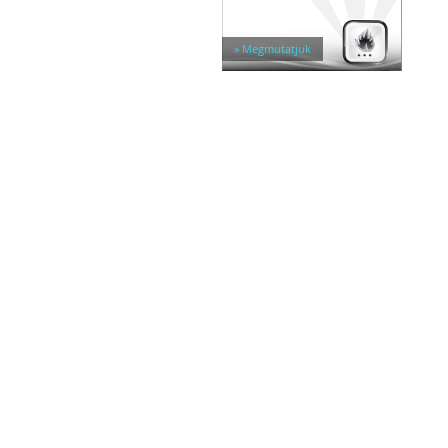
Egyéb tárolók
Kiegészítők széfhez
Széfzárak
» Megmutatjuk
Trezorok