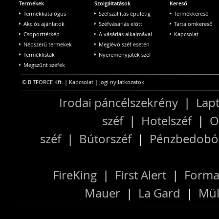
Termékek
Szolgáltatások
Kereső
Termékkatalógus
Széfszállítás épületig
Termékkereső
Akciós ajánlatok
Széfvásárlás előtt
Tartalomkereső
Csoporttérkép
A vásárlás alkalmával
Kapcsolat
Népszerű termékek
Meglévő széf esetén
Terméklisták
Nyereményjáték széf
Megszűnt széfek
© BITFORCE Kft. |
Kapcsolat
|
Jogi nyilatkozatok
Irodai páncélszekrény
|
Lapt
széf
|
Hotelszéf
|
O
széf
|
Bútorszéf
|
Pénzbedobós
FireKing
|
First Alert
|
Forma
Mauer
|
La Gard
|
Mül