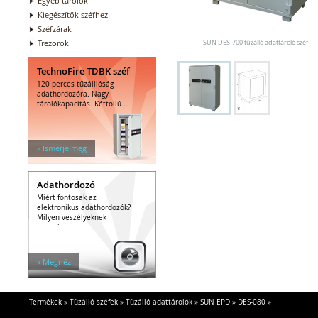
Egyéb tárolók
Kiegészítők széfhez
Széfzárak
Trezorok
SUN DES-700 tűzálló adattároló széf
TechnoFire TDBK széf
120 perces tűzálllóság
adathordozóra. Nagy
tárolókapacitás. Kéttollú...
» Ismerje meg
Adathordozó
Miért fontosak az
elektronikus adathordozók?
Milyen veszélyeknek
vannak...
» Megnéz
Termékek
»
Tűzálló széfek
»
Tűzálló adattárolók
»
SUN EPD
»
DES-080
»