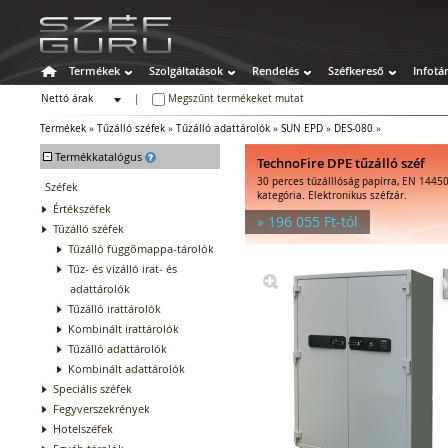
Termékek
Szolgáltatások
Rendelés
Széfkereső
Infotá
Nettó árak
|
Megszűnt termékeket mutat
Bruttó árak
Termékek
»
Tűzálló széfek
»
Tűzálló adattárolók
»
SUN EPD
»
DES-080
»
-
Termékkatalógus
TechnoFire DPE tűzálló széf
30 perces tűzálllóság papírra, EN 14450
Széfek
kategória. Elektronikus széfzár.
Értékszéfek
» 196 055 Ft-tól
Tűzálló széfek
Tűzálló függőmappa-tárolók
Tűz- és vízálló irat- és
adattárolók
Tűzálló irattárolók
Kombinált irattárolók
Tűzálló adattárolók
Kombinált adattárolók
Speciális széfek
Fegyverszekrények
Hotelszéfek