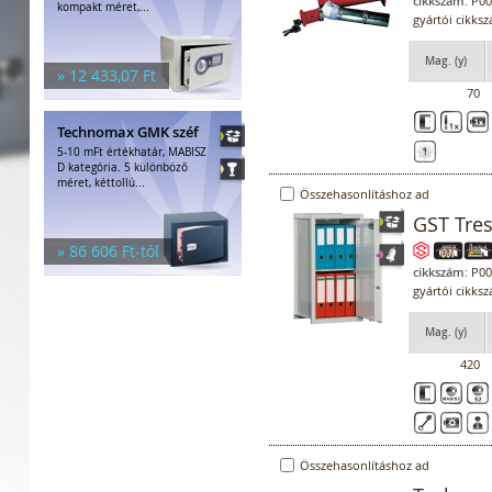
cikkszám:
P00
kompakt méret,...
gyártói cikks
Mag. (y)
» 12 433,07 Ft
70
Technomax GMK széf
5-10 mFt értékhatár, MABISZ
D kategória. 5 különböző
méret, kéttollú...
Összehasonlításhoz ad
GST Tres
» 86 606 Ft-tól
cikkszám:
P00
gyártói cikks
Mag. (y)
420
Összehasonlításhoz ad