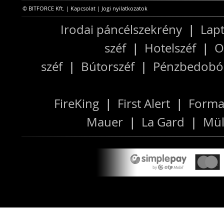
© BITFORCE Kft. |
Kapcsolat
|
Jogi nyilatkozatok
Irodai páncélszekrény
|
Lapt
széf
|
Hotelszéf
|
O
széf
|
Bútorszéf
|
Pénzbedobós
FireKing
|
First Alert
|
Forma
Mauer
|
La Gard
|
Mül