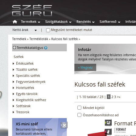
Termékek
Szolgáltatások
Rendelés
Széfkereső
Infotá
Nettó árak
|
Megszűnt termékeket mutat
Bruttó árak
Termékek
»
Terméklisták
»
Kulcsos fali széfek
»
-
Termékkatalógus
Infotár
Ha nem elégszik meg felületes informác
Széfek
dolgok mélyére! Találjon részletes válas
Értékszéfek
» Megnéz
Tűzálló széfek
Speciális széfek
Fegyverszekrények
Kulcsos fali széfek
Hotelszéfek
Egyéb tárolók
| 1-10 találat / 23 |
1
2
3
>
»
Kiegészítők széfhez
Széfzárak
Mindet kijelöl
Trezorok
Összehasonlításhoz ad
Format R
XS mini széf
Besurranó tolvajok elleni
korlátozott védelem,