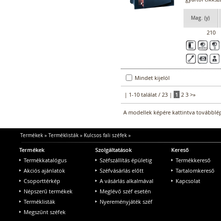
Mag. (y)
210
Mindet kijelöl
| 1-10 találat / 23 |
1
2
3
>
»
A modellek képére kattintva továbblép
Termékek
»
Terméklisták
»
Kulcsos fali széfek
»
Termékek
Szolgáltatások
Kereső
Termékkatalógus
Széfszállítás épületig
Termékkereső
Akciós ajánlatok
Széfvásárlás előtt
Tartalomkereső
Csoporttérkép
A vásárlás alkalmával
Kapcsolat
Népszerű termékek
Meglévő széf esetén
Terméklisták
Nyereményjáték széf
Megszűnt széfek