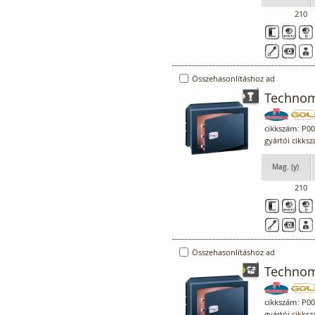
210
Összehasonlításhoz ad
Technom
cikkszám:
P00
gyártói cikks
Mag. (y)
210
Összehasonlításhoz ad
Technoma
cikkszám:
P00
gyártói cikks