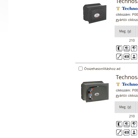
Technosa
cikkszám:
P00
gyártói cikks
Mag. (y)
210
Összehasonlításhoz ad
Technosa
cikkszám:
P00
gyártói cikks
Mag. (y)
210