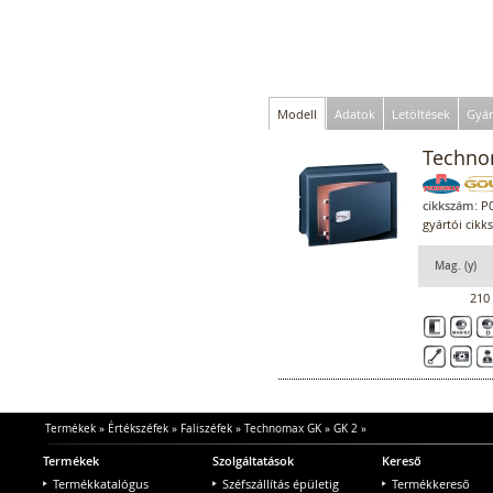
Modell
Adatok
Letöltések
Gyár
Technom
cikkszám:
P0
gyártói cikk
Mag. (y)
210
Termékek
»
Értékszéfek
»
Faliszéfek
»
Technomax GK
»
GK 2
»
Termékek
Szolgáltatások
Kereső
Termékkatalógus
Széfszállítás épületig
Termékkereső