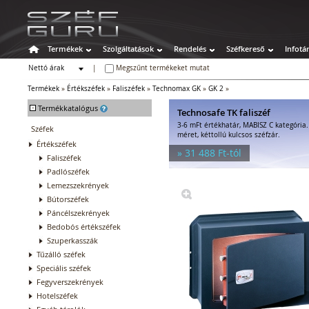
Termékek
Szolgáltatások
Rendelés
Széfkereső
Infotá
Nettó árak
|
Megszűnt termékeket mutat
Bruttó árak
Termékek
»
Értékszéfek
»
Faliszéfek
»
Technomax GK
»
GK 2
»
-
Termékkatalógus
Technosafe TK faliszéf
3-6 mFt értékhatár, MABISZ C kategória
Széfek
méret, kéttollú kulcsos széfzár.
Értékszéfek
» 31 488 Ft-tól
Faliszéfek
Padlószéfek
Lemezszekrények
Bútorszéfek
Páncélszekrények
Bedobós értékszéfek
Szuperkasszák
Tűzálló széfek
Speciális széfek
Fegyverszekrények
Hotelszéfek