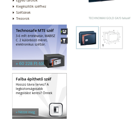
Egyéb tárolók
Kiegészítők széfhez
Széfzárak
Trezorok
TECHNOMAX GOLD GK/5 faliszéf
Technosafe MTE széf
3-6 mFt értékhatár, MABISZ
C. 2 különböző méret,
elektronikus széfzár.
» 60 228 Ft-tól
Falba építhető széf
Hosszú távra tervez? A
legbiztonságosabb
megoldást keresi? Önnek
való a...
» Nézze meg