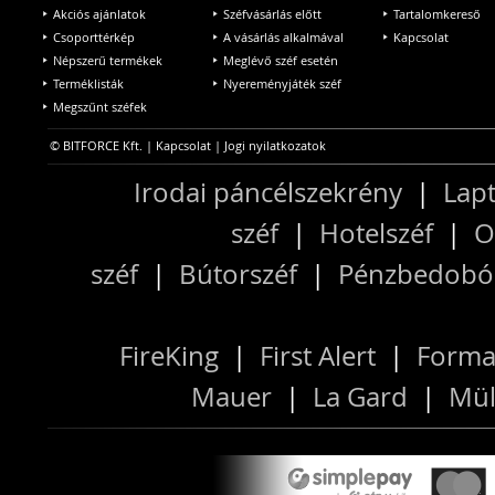
Akciós ajánlatok
Széfvásárlás előtt
Tartalomkereső
Csoporttérkép
A vásárlás alkalmával
Kapcsolat
Népszerű termékek
Meglévő széf esetén
Terméklisták
Nyereményjáték széf
Megszűnt széfek
© BITFORCE Kft. |
Kapcsolat
|
Jogi nyilatkozatok
Irodai páncélszekrény
|
Lapt
széf
|
Hotelszéf
|
O
széf
|
Bútorszéf
|
Pénzbedobós
FireKing
|
First Alert
|
Forma
Mauer
|
La Gard
|
Mül