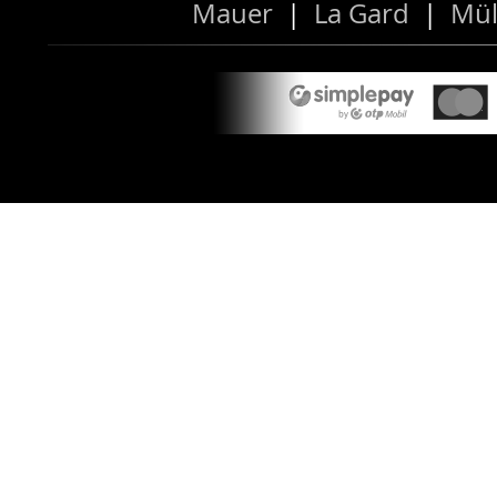
Mauer
|
La Gard
|
Mül