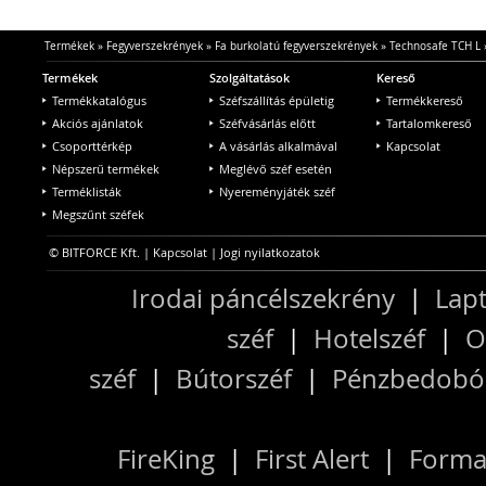
Termékek
»
Fegyverszekrények
»
Fa burkolatú fegyverszekrények
»
Technosafe TCH L
Termékek
Szolgáltatások
Kereső
Termékkatalógus
Széfszállítás épületig
Termékkereső
Akciós ajánlatok
Széfvásárlás előtt
Tartalomkereső
Csoporttérkép
A vásárlás alkalmával
Kapcsolat
Népszerű termékek
Meglévő széf esetén
Terméklisták
Nyereményjáték széf
Megszűnt széfek
© BITFORCE Kft. |
Kapcsolat
|
Jogi nyilatkozatok
Irodai páncélszekrény
|
Lapt
széf
|
Hotelszéf
|
O
széf
|
Bútorszéf
|
Pénzbedobós
FireKing
|
First Alert
|
Forma