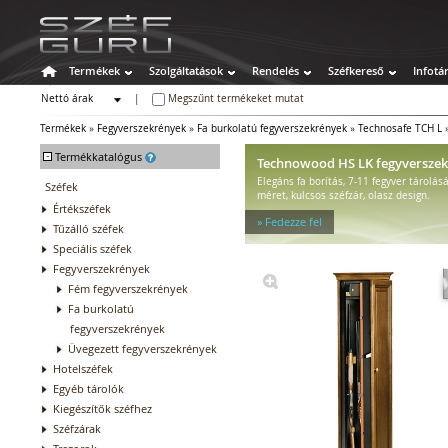
Termékek
Szolgáltatások
Rendelés
Széfkereső
Infotá
Nettó árak
|
Megszűnt termékeket mutat
Bruttó árak
Termékek
»
Fegyverszekrények
»
Fa burkolatú fegyverszekrények
»
Technosafe TCH L
-
Termékkatalógus
Technowood HS LK fegyversze
Elegáns fa borítás, 7-11 fegyver tárolás
Széfek
méret, kulcsos széfzár, olasz design.
Értékszéfek
» Fedezze fel
Tűzálló széfek
Speciális széfek
Fegyverszekrények
Fém fegyverszekrények
Fa burkolatú
fegyverszekrények
Üvegezett fegyverszekrények
Hotelszéfek
Egyéb tárolók
Kiegészítők széfhez
Széfzárak