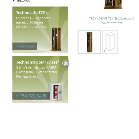
Trezorok
Technosafe TCE L
Fa borítás, 2 különböző
TECHNOSAFE TCH/5L fa burkolatú
méret, 5-10 fegyver
fegyverszekrény
tárolására alkalmas,...
» Részletek
Technomax SMT/8 széf
3-6 mFt értékhatár, MABISZ
C kategória. Kulcsos széfzár.
Kézifegyverek...
» 154 322,84 Ft