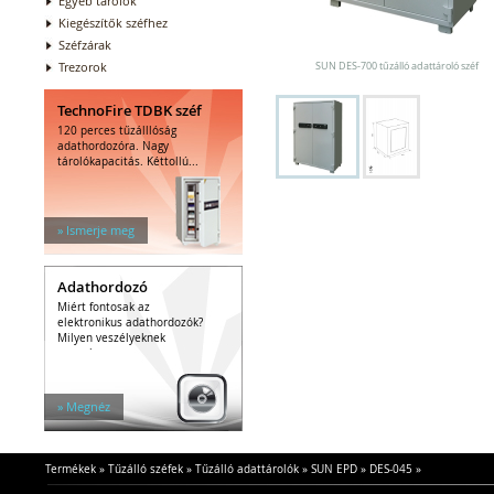
Egyéb tárolók
Kiegészítők széfhez
Széfzárak
Trezorok
SUN DES-700 tűzálló adattároló széf
TechnoFire TDBK széf
120 perces tűzálllóság
adathordozóra. Nagy
tárolókapacitás. Kéttollú...
» Ismerje meg
Adathordozó
Miért fontosak az
elektronikus adathordozók?
Milyen veszélyeknek
vannak...
» Megnéz
Termékek
»
Tűzálló széfek
»
Tűzálló adattárolók
»
SUN EPD
»
DES-045
»