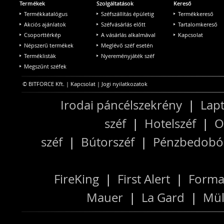
Termékek
Szolgáltatások
Kereső
Termékkatalógus
Széfszállítás épületig
Termékkereső
Akciós ajánlatok
Széfvásárlás előtt
Tartalomkereső
Csoporttérkép
A vásárlás alkalmával
Kapcsolat
Népszerű termékek
Meglévő széf esetén
Terméklisták
Nyereményjáték széf
Megszűnt széfek
© BITFORCE Kft. |
Kapcsolat
|
Jogi nyilatkozatok
Irodai páncélszekrény
|
Lapt
széf
|
Hotelszéf
|
O
széf
|
Bútorszéf
|
Pénzbedobós
FireKing
|
First Alert
|
Forma
Mauer
|
La Gard
|
Mül