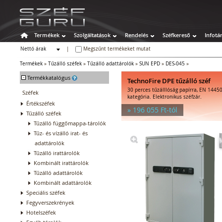
Termékek
Szolgáltatások
Rendelés
Széfkereső
Infotá
Nettó árak
|
Megszűnt termékeket mutat
Bruttó árak
Termékek
»
Tűzálló széfek
»
Tűzálló adattárolók
»
SUN EPD
»
DES-045
»
-
Termékkatalógus
TechnoFire DPE tűzálló széf
30 perces tűzálllóság papírra, EN 14450
Széfek
kategória. Elektronikus széfzár.
Értékszéfek
» 196 055 Ft-tól
Tűzálló széfek
Tűzálló függőmappa-tárolók
Tűz- és vízálló irat- és
adattárolók
Tűzálló irattárolók
Kombinált irattárolók
Tűzálló adattárolók
Kombinált adattárolók
Speciális széfek
Fegyverszekrények
Hotelszéfek