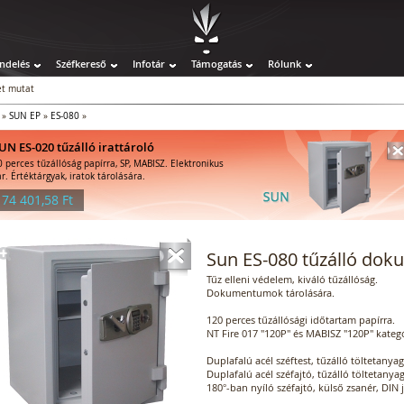
ndelés
Széfkereső
Infotár
Támogatás
Rólunk
t mutat
»
SUN EP
»
ES-080
»
UN ES-020 tűzálló irattároló
0 perces tűzállóság papírra, SP, MABISZ. Elektronikus
ár. Értéktárgyak, iratok tárolására.
 74 401,58 Ft
Sun ES-080 tűzálló dok
Tűz elleni védelem, kiváló tűzállóság.
Dokumentumok tárolására.
120 perces tűzállósági időtartam papírra.
NT Fire 017 "120P" és MABISZ "120P" kategó
Duplafalú acél széftest, tűzálló töltetanyag
Duplafalú acél széfajtó, tűzálló töltetanyag
180°-ban nyíló széfajtó, külső zsanér, DIN 