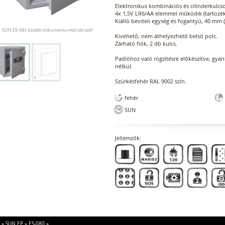
Elektronikus kombinációs és cilinderkulcsos
4x 1,5V LR6/AA elemmel működik (tartozék
Kiálló beviteli egység és fogantyú, 40 mm
SUN ES-045 tűzálló dokumentumtároló széf
Kivehető, nem áthelyezhető belső polc.
Zárható fiók, 2 db kulcs.
Padlóhoz való rögzítésre előkészítve, gyári 
nélkül.
Szürkésfehér RAL 9002 szín.
fehér
SUN
Jellemzők:
»
SUN EP
»
ES-080
»