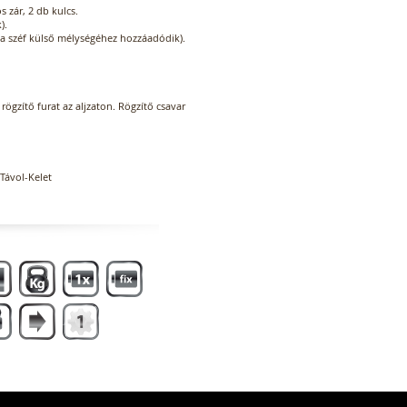
 zár, 2 db kulcs.
).
 (a széf külső mélységéhez hozzáadódik).
rögzítő furat az aljzaton. Rögzítő csavar
Távol-Kelet