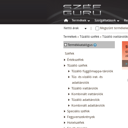
Termékek
Szolgáltatások
Re
Nettó árak
|
Megszűnt termékeke
Bruttó árak
Termékek
»
Tűzálló széfek
»
Tűzálló irattárolók
-
Termékkatalógus
S
6
Széfek
z
Értékszéfek
»
Tűzálló széfek
Tűzálló függőmappa-tárolók
Tűz- és vízálló irat- és
adattárolók
Tűzálló irattárolók
Kombinált irattárolók
Tűzálló adattárolók
Kombinált adattárolók
Speciális széfek
Fegyverszekrények
Hotelszéfek