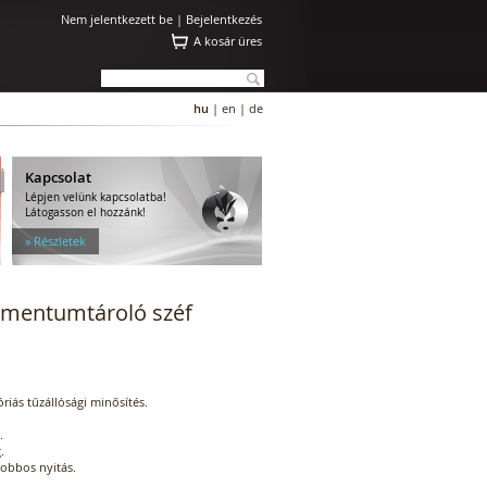
Nem jelentkezett be |
Bejelentkezés
A kosár üres
hu
|
en
|
de
Kapcsolat
Lépjen velünk kapcsolatba!
Látogasson el hozzánk!
» Részletek
umentumtároló széf
riás tűzállósági minősítés.
.
.
jobbos nyitás.