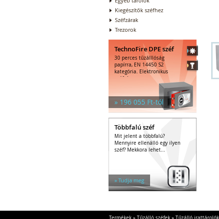
Egyéb tárolók
Kiegészítők széfhez
Széfzárak
Trezorok
TechnoFire DPE széf
30 perces tűzálllóság
papírra, EN 14450 S2
kategória. Elektronikus
széfzár.
» 196 055 Ft-tól
Többfalú széf
Mit jelent a többfalú?
Mennyire ellenálló egy ilyen
széf? Mekkora lehet...
» Tudja meg
Termékek
»
Tűzálló széfek
»
Tűzálló irattárolók