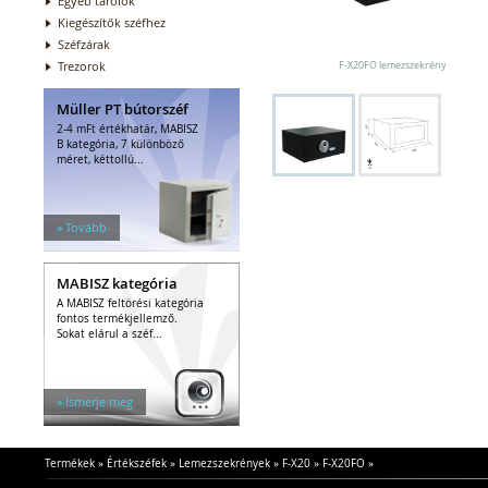
Egyéb tárolók
Kiegészítők széfhez
Széfzárak
Trezorok
F-X20FO lemezszekrény
Müller PT bútorszéf
2-4 mFt értékhatár, MABISZ
B kategória, 7 különböző
méret, kéttollú...
» Tovább
MABISZ kategória
A MABISZ feltörési kategória
fontos termékjellemző.
Sokat elárul a széf...
» Ismerje meg
Termékek
»
Értékszéfek
»
Lemezszekrények
»
F-X20
»
F-X20FO
»