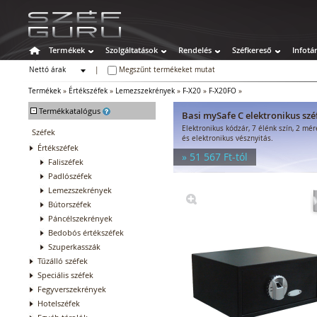
Termékek
Szolgáltatások
Rendelés
Széfkereső
Infotá
Nettó árak
|
Megszűnt termékeket mutat
Bruttó árak
Termékek
»
Értékszéfek
»
Lemezszekrények
»
F-X20
»
F-X20FO
»
-
Termékkatalógus
Basi mySafe C elektronikus szé
Elektronikus kódzár, 7 élénk szín, 2 mé
Széfek
és elektronikus vésznyitás.
Értékszéfek
» 51 567 Ft-tól
Faliszéfek
Padlószéfek
Lemezszekrények
Bútorszéfek
Páncélszekrények
Bedobós értékszéfek
Szuperkasszák
Tűzálló széfek
Speciális széfek
Fegyverszekrények
Hotelszéfek