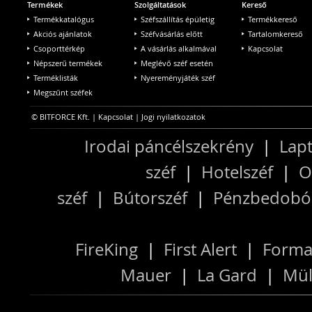
Termékek
Szolgáltatások
Kereső
Termékkatalógus
Széfszállítás épületig
Termékkereső
Akciós ajánlatok
Széfvásárlás előtt
Tartalomkereső
Csoporttérkép
A vásárlás alkalmával
Kapcsolat
Népszerű termékek
Meglévő széf esetén
Terméklisták
Nyereményjáték széf
Megszűnt széfek
© BITFORCE Kft. |
Kapcsolat
|
Jogi nyilatkozatok
Irodai páncélszekrény
|
Lapt
széf
|
Hotelszéf
|
O
széf
|
Bútorszéf
|
Pénzbedobós
FireKing
|
First Alert
|
Forma
Mauer
|
La Gard
|
Mül