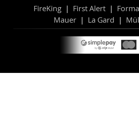
FireKing
|
First Alert
|
Forma
Mauer
|
La Gard
|
Mül