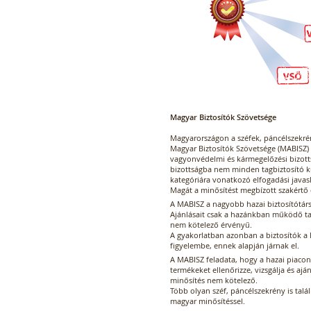
Magyar Biztosítók Szövetsége
Magyarországon a széfek, páncélszekré
Magyar Biztosítók Szövetsége (MABISZ)
vagyonvédelmi és kármegelőzési bizottsá
bizottságba nem minden tagbiztosító kü
kategóriára vonatkozó elfogadási javas
Magát a minősítést megbízott szakértő 
A MABISZ a nagyobb hazai biztosítótárs
Ajánlásait csak a hazánkban működő tagb
nem kötelező érvényű.
A gyakorlatban azonban a biztosítók a 
figyelembe, ennek alapján járnak el.
A MABISZ feladata, hogy a hazai piaco
termékeket ellenőrizze, vizsgálja és ajá
minősítés nem kötelező.
Több olyan széf, páncélszekrény is tal
magyar minősítéssel.