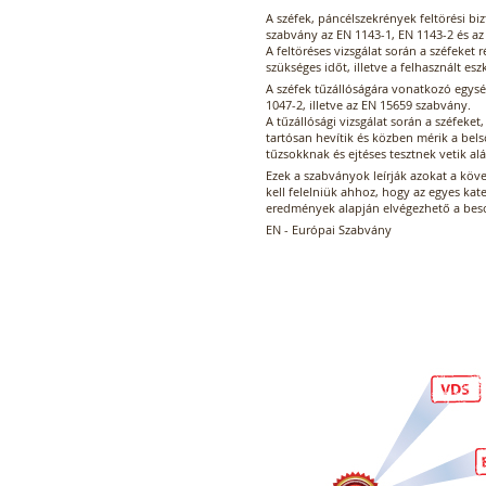
A széfek, páncélszekrények feltörési b
szabvány az EN 1143-1, EN 1143-2 és a
A feltöréses vizsgálat során a széfeket r
szükséges időt, illetve a felhasznált es
A széfek tűzállóságára vonatkozó egys
1047-2, illetve az EN 15659 szabvány.
A tűzállósági vizsgálat során a széfeke
tartósan hevítik és közben mérik a bels
tűzsokknak és ejtéses tesztnek vetik alá
Ezek a szabványok leírják azokat a kö
kell felelniük ahhoz, hogy az egyes ka
eredmények alapján elvégezhető a besor
EN - Európai Szabvány