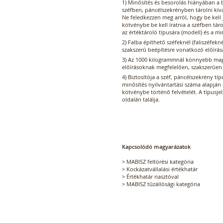
1) Minősítés és besorolás hiányában a b
széfben, páncélszekrényben tárolni kív
Ne feledkezzen meg arról, hogy be kell je
kötvénybe be kell íratnia a széfben táro
az értéktároló típusára (modell) és a mi
2) Falba építhető széfeknél (faliszéfekné
szakszerű beépítésre vonatkozó előírásai
3) Az 1000 kilogrammnál könnyebb mag
előírásoknak megfelelően, szakszerűen l
4) Biztosítója a széf, páncélszekrény típ
minősítés nyilvántartási száma alapján e
kötvénybe történő felvételét. A típusjel
oldalán találja.
Kapcsolódó magyarázatok
>
MABISZ feltörési kategória
>
Kockázatvállalási értékhatár
>
Értékhatár riasztóval
>
MABISZ tűzállósági kategória