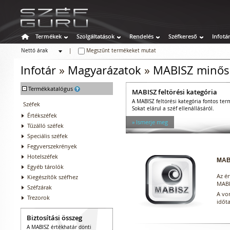
Termékek
Szolgáltatások
Rendelés
Széfkereső
Infotá
Nettó árak
|
Megszűnt termékeket mutat
Bruttó árak
Infotár
»
Magyarázatok
»
MABISZ minős
-
Termékkatalógus
MABISZ feltörési kategória
A MABISZ feltörési kategória fontos ter
Széfek
Sokat elárul a széf ellenállásáról.
Értékszéfek
» Ismerje meg
Tűzálló széfek
Speciális széfek
Fegyverszekrények
Hotelszéfek
MAB
Egyéb tárolók
Az é
Kiegészítők széfhez
MABI
Széfzárak
A von
Trezorok
időta
Biztosítási összeg
A MABISZ értékhatár dönti