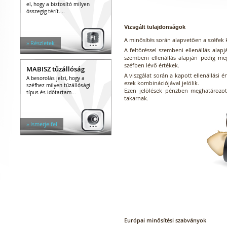
el, hogy a biztosító milyen
összegig térít....
Vizsgált tulajdonságok
A minősítés során alapvetően a széfek ké
» Részletek
A feltöréssel szembeni ellenállás alapj
szembeni ellenállás alapján pedig me
széfben lévő értékek.
MABISZ tűzállóság
A viszgálat során a kapott ellenállási 
A besorolás jelzi, hogy a
ezek kombinációjával jelölik.
széfhez milyen tűzállósági
Ezen jelölések pénzben meghatározott,
típus és időtartam...
takarnak.
» Ismerje fel
Európai minősítési szabványok