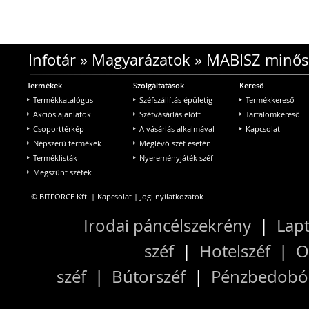
Infotár
»
Magyarázatok
»
MABISZ minős
Termékek
Szolgáltatások
Kereső
Termékkatalógus
Széfszállítás épületig
Termékkereső
Akciós ajánlatok
Széfvásárlás előtt
Tartalomkereső
Csoporttérkép
A vásárlás alkalmával
Kapcsolat
Népszerű termékek
Meglévő széf esetén
Terméklisták
Nyereményjáték széf
Megszűnt széfek
© BITFORCE Kft. |
Kapcsolat
|
Jogi nyilatkozatok
Irodai páncélszekrény
|
Lapt
széf
|
Hotelszéf
|
O
széf
|
Bútorszéf
|
Pénzbedobós