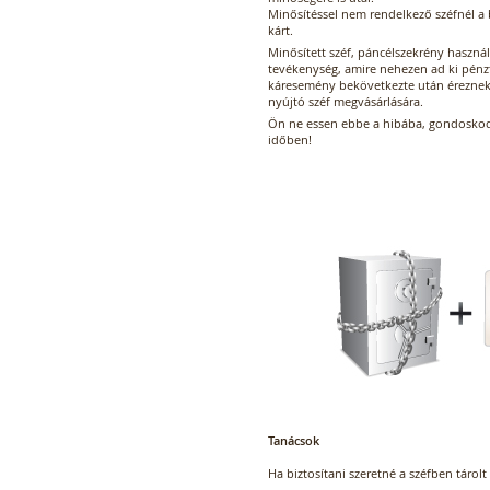
Minősítéssel nem rendelkező széfnél a b
kárt.
Minősített széf, páncélszekrény hasz
tevékenység, amire nehezen ad ki pénz
káresemény bekövetkezte után éreznek
nyújtó széf megvásárlására.
Ön ne essen ebbe a hibába, gondoskodj
időben!
Tanácsok
Ha biztosítani szeretné a széfben tárolt