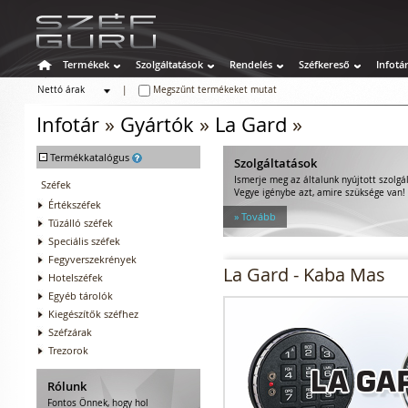
Termékek
Szolgáltatások
Rendelés
Széfkereső
Infotá
Nettó árak
|
Megszűnt termékeket mutat
Bruttó árak
Infotár
»
Gyártók
»
La Gard
»
-
Termékkatalógus
Szolgáltatások
Ismerje meg az általunk nyújtott szolgá
Széfek
Vegye igénybe azt, amire szüksége van!
Értékszéfek
» Tovább
Tűzálló széfek
Speciális széfek
Fegyverszekrények
La Gard - Kaba Mas
Hotelszéfek
Egyéb tárolók
Kiegészítők széfhez
Széfzárak
Trezorok
Rólunk
Fontos Önnek, hogy hol