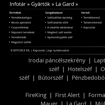
Infotár
»
Gyártók
»
La Gard
»
Termékek
Szolgáltatások
Kereső
Termékkatalógus
Széfszállítás épületig
Termékkereső
Akciós ajánlatok
Széfvásárlás előtt
Tartalomkereső
Csoporttérkép
A vásárlás alkalmával
Kapcsolat
Népszerű termékek
Meglévő széf esetén
Terméklisták
Nyereményjáték széf
Megszűnt széfek
© BITFORCE Kft. |
Kapcsolat
|
Jogi nyilatkozatok
Irodai páncélszekrény
|
Lapt
széf
|
Hotelszéf
|
O
széf
|
Bútorszéf
|
Pénzbedobós
FireKing
|
First Alert
|
Forma
Mauer
|
La Gard
|
Mül