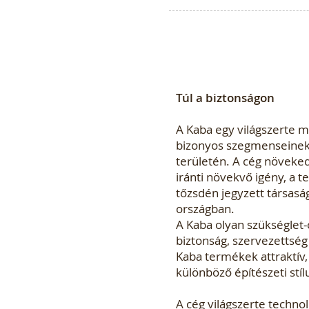
Túl a biztonságon
A Kaba egy világszerte m
bizonyos szegmenseinek e
területén. A cég növekedé
iránti növekvő igény, a t
tőzsdén jegyzett társasá
országban.
A Kaba olyan szükséglet-
biztonság, szervezettség
Kaba termékek attraktív,
különböző építészeti stí
A cég világszerte techno