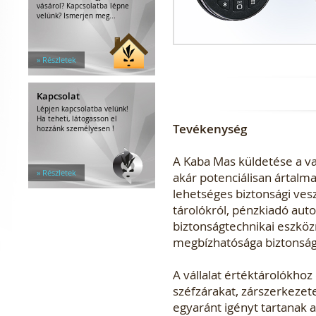
vásárol? Kapcsolatba lépne
velünk? Ismerjen meg...
» Részletek
Kapcsolat
Lépjen kapcsolatba velünk!
Ha teheti, látogasson el
Tevékenység
hozzánk személyesen !
A Kaba Mas küldetése a va
» Részletek
akár potenciálisan ártalma
lehetséges biztonsági vesz
tárolókról, pénzkiadó auto
biztonságtechnikai eszköz
megbízhatósága biztonság
A vállalat értéktárolókho
széfzárakat, zárszerkezet
egyaránt igényt tartanak 