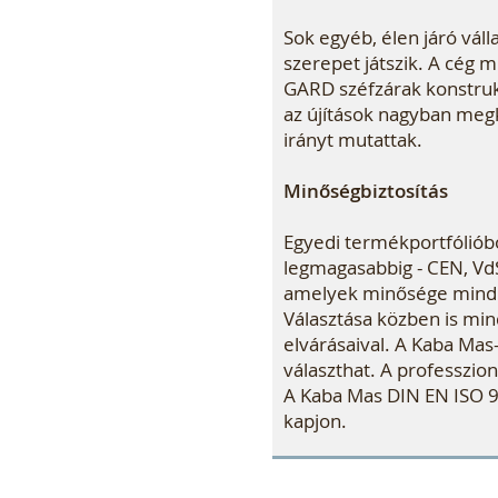
Sok egyéb, élen járó váll
szerepet játszik. A cég 
GARD széfzárak konstruk
az újítások nagyban megk
irányt mutattak.
Minőségbiztosítás
Egyedi termékportfólióból
legmagasabbig - CEN, VdS
amelyek minősége mindig
Választása közben is min
elvárásaival. A Kaba Mas
választhat. A professzio
A Kaba Mas DIN EN ISO 9
kapjon.