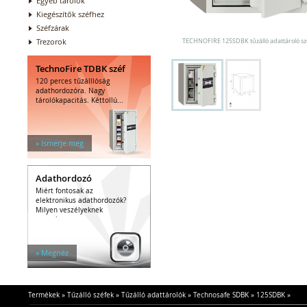
Egyéb tárolók
Kiegészítők széfhez
Széfzárak
Trezorok
TECHNOFIRE 125SDBK tűzálló adattároló sz
TechnoFire TDBK széf
120 perces tűzálllóság
adathordozóra. Nagy
tárolókapacitás. Kéttollú...
» Ismerje meg
Adathordozó
Miért fontosak az
elektronikus adathordozók?
Milyen veszélyeknek
vannak...
» Megnéz
Termékek
»
Tűzálló széfek
»
Tűzálló adattárolók
»
Technosafe SDBK
»
125SDBK
»