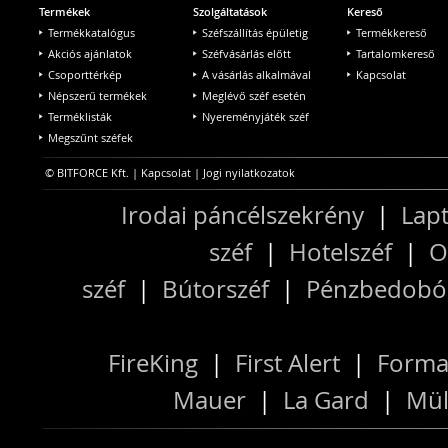
Termékek
Szolgáltatások
Kereső
Termékkatalógus
Széfszállítás épületig
Termékkereső
Akciós ajánlatok
Széfvásárlás előtt
Tartalomkereső
Csoporttérkép
A vásárlás alkalmával
Kapcsolat
Népszerű termékek
Meglévő széf esetén
Terméklisták
Nyereményjáték széf
Megszűnt széfek
© BITFORCE Kft. |
Kapcsolat
|
Jogi nyilatkozatok
Irodai páncélszekrény
|
Lapt
széf
|
Hotelszéf
|
O
széf
|
Bútorszéf
|
Pénzbedobós
FireKing
|
First Alert
|
Forma
Mauer
|
La Gard
|
Mül