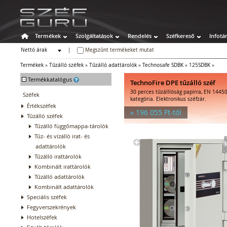
Termékek
Szolgáltatások
Rendelés
Széfkereső
Infotá
Nettó árak
|
Megszűnt termékeket mutat
Bruttó árak
Termékek
»
Tűzálló széfek
»
Tűzálló adattárolók
»
Technosafe SDBK
»
125SDBK
»
-
Termékkatalógus
TechnoFire DPE tűzálló széf
30 perces tűzálllóság papírra, EN 14450
Széfek
kategória. Elektronikus széfzár.
Értékszéfek
» 196 055 Ft-tól
Tűzálló széfek
Tűzálló függőmappa-tárolók
Tűz- és vízálló irat- és
adattárolók
Tűzálló irattárolók
Kombinált irattárolók
Tűzálló adattárolók
Kombinált adattárolók
Speciális széfek
Fegyverszekrények
Hotelszéfek