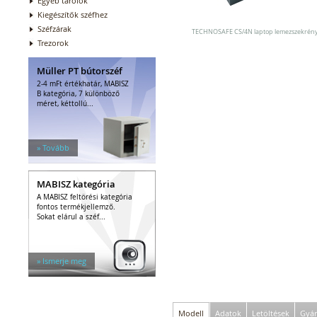
Egyéb tárolók
Kiegészítők széfhez
Széfzárak
TECHNOSAFE CS/4N laptop lemezszekrén
Trezorok
Müller PT bútorszéf
2-4 mFt értékhatár, MABISZ
B kategória, 7 különböző
méret, kéttollú...
» Tovább
MABISZ kategória
A MABISZ feltörési kategória
fontos termékjellemző.
Sokat elárul a széf...
» Ismerje meg
Modell
Adatok
Letöltések
Gyár