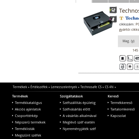
Techno
cikkszám:
P0
gyártói cikk
Mag. (y)
145
Termékek
»
Értékszéfek
»
Lemezszekrények
»
Technosafe CS
»
CS 4N
»
Termékek
Szolgáltatások
Kereső
Termékkatalógus
Széfszállítás épületig
Termékkereső
Akciós ajánlatok
Széfvásárlás előtt
Tartalomkereső
Csoporttérkép
A vásárlás alkalmával
Kapcsolat
Népszerű termékek
Meglévő széf esetén
Terméklisták
Nyereményjáték széf
Megszűnt széfek