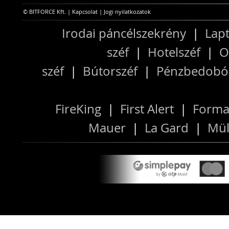
© BITFORCE Kft. |
Kapcsolat
|
Jogi nyilatkozatok
Irodai páncélszekrény
|
Lapt
széf
|
Hotelszéf
|
O
széf
|
Bútorszéf
|
Pénzbedobós
FireKing
|
First Alert
|
Forma
Mauer
|
La Gard
|
Mül