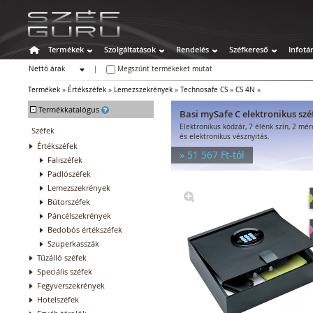
Termékek
Szolgáltatások
Rendelés
Széfkereső
Infotá
Nettó árak
|
Megszűnt termékeket mutat
Bruttó árak
Termékek
»
Értékszéfek
»
Lemezszekrények
»
Technosafe CS
»
CS 4N
»
-
Termékkatalógus
Basi mySafe C elektronikus szé
Elektronikus kódzár, 7 élénk szín, 2 mé
Széfek
és elektronikus vésznyitás.
Értékszéfek
» 51 567 Ft-tól
Faliszéfek
Padlószéfek
Lemezszekrények
Bútorszéfek
Páncélszekrények
Bedobós értékszéfek
Szuperkasszák
Tűzálló széfek
Speciális széfek
Fegyverszekrények
Hotelszéfek