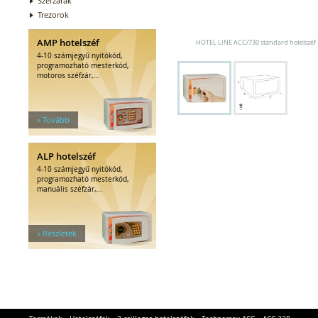
Széfzárak
Trezorok
AMP hotelszéf
HOTEL LINE ACC/730 standard hotelszéf
4-10 számjegyű nyitókód,
programozható mesterkód,
motoros széfzár,...
» Tovább
ALP hotelszéf
4-10 számjegyű nyitókód,
programozható mesterkód,
manuális széfzár,...
» Részletek