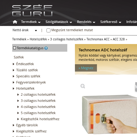
Termékek
Szolgáltatások
Rendelés
Széfkereső
Infotá
Nettó árak
|
Megszűnt termékeket mutat
Bruttó árak
Termékek
»
Hotelszéfek
»
3 csillagos hotelszéfek
»
Technomax ACC
»
ACC 328
»
-
Termékkatalógus
Technomax ADC hotelszéf
Nyitás kóddal vagy kártyával, programo
Széfek
mesterkód, motoros széfzár, elegáns ol
Értékszéfek
» Megnéz
Tűzálló széfek
Speciális széfek
Fegyverszekrények
Hotelszéfek
2 csillagos hotelszéfek
3 csillagos hotelszéfek
4 csillagos hotelszéfek
5 csillagos hotelszéfek
Kiegészítők hotelszéfhez
Egyéb tárolók
Kiegészítők széfhez