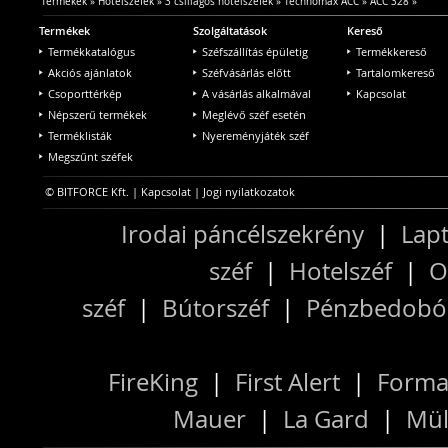
Termékek
»
Hotelszéfek
»
3 csillagos hotelszéfek
»
Technomax ACC
»
ACC 328
»
Termékek
Szolgáltatások
Kereső
Termékkatalógus
Széfszállítás épületig
Termékkereső
Akciós ajánlatok
Széfvásárlás előtt
Tartalomkereső
Csoporttérkép
A vásárlás alkalmával
Kapcsolat
Népszerű termékek
Meglévő széf esetén
Terméklisták
Nyereményjáték széf
Megszűnt széfek
© BITFORCE Kft. |
Kapcsolat
|
Jogi nyilatkozatok
Irodai páncélszekrény
|
Lapt
széf
|
Hotelszéf
|
O
széf
|
Bútorszéf
|
Pénzbedobós
FireKing
|
First Alert
|
Forma
Mauer
|
La Gard
|
Mül