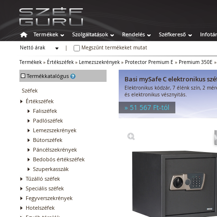
Termékek
Szolgáltatások
Rendelés
Széfkereső
Infotá
Nettó árak
|
Megszűnt termékeket mutat
Bruttó árak
Termékek
»
Értékszéfek
»
Lemezszekrények
»
Protector Premium E
»
Premium 350E
-
Termékkatalógus
Basi mySafe C elektronikus szé
Elektronikus kódzár, 7 élénk szín, 2 mé
Széfek
és elektronikus vésznyitás.
Értékszéfek
» 51 567 Ft-tól
Faliszéfek
Padlószéfek
Lemezszekrények
Bútorszéfek
Páncélszekrények
Bedobós értékszéfek
Szuperkasszák
Tűzálló széfek
Speciális széfek
Fegyverszekrények
Hotelszéfek