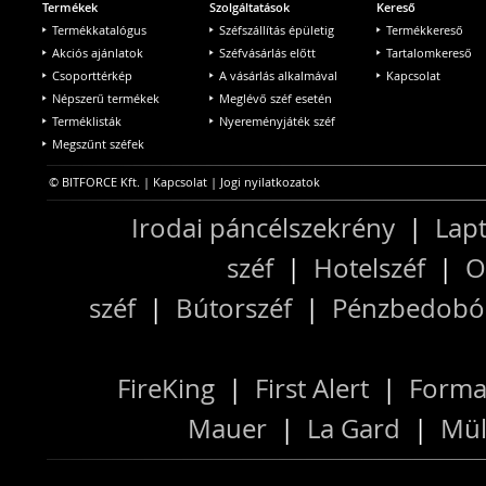
Termékek
Szolgáltatások
Kereső
Termékkatalógus
Széfszállítás épületig
Termékkereső
Akciós ajánlatok
Széfvásárlás előtt
Tartalomkereső
Csoporttérkép
A vásárlás alkalmával
Kapcsolat
Népszerű termékek
Meglévő széf esetén
Terméklisták
Nyereményjáték széf
Megszűnt széfek
© BITFORCE Kft. |
Kapcsolat
|
Jogi nyilatkozatok
Irodai páncélszekrény
|
Lapt
széf
|
Hotelszéf
|
O
széf
|
Bútorszéf
|
Pénzbedobós
FireKing
|
First Alert
|
Forma
Mauer
|
La Gard
|
Mül