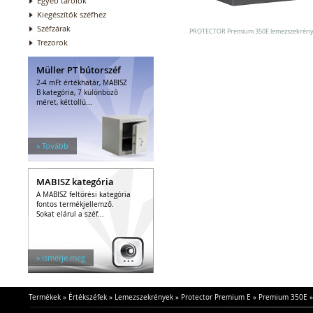
Egyéb tárolók
Kiegészítők széfhez
Széfzárak
PROTECTOR Premium 350E lemezszekrén
Trezorok
Müller PT bútorszéf
2-4 mFt értékhatár, MABISZ
B kategória, 7 különböző
méret, kéttollú...
» Tovább
MABISZ kategória
A MABISZ feltörési kategória
fontos termékjellemző.
Sokat elárul a széf...
» Ismerje meg
Termékek
»
Értékszéfek
»
Lemezszekrények
»
Protector Premium E
»
Premium 350E