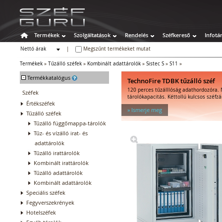
Termékek
Szolgáltatások
Rendelés
Széfkereső
Infotá
Nettó árak
|
Megszűnt termékeket mutat
Bruttó árak
Termékek
»
Tűzálló széfek
»
Kombinált adattárolók
»
Sistec S
»
S11
»
-
Termékkatalógus
TechnoFire TDBK tűzálló széf
120 perces tűzálllóság adathordozóra.
Széfek
tárolókapacitás. Kéttollú kulcsos széfzá
Értékszéfek
» Ismerje meg
Tűzálló széfek
Tűzálló függőmappa-tárolók
Tűz- és vízálló irat- és
adattárolók
Tűzálló irattárolók
Kombinált irattárolók
Tűzálló adattárolók
Kombinált adattárolók
Speciális széfek
Fegyverszekrények
Hotelszéfek