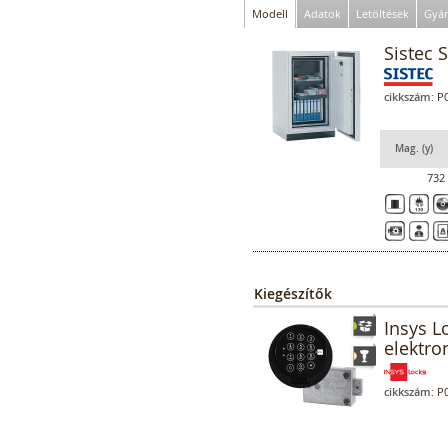
Modell
Adatok
Letöltések
Gyár
Sistec 
cikkszám:
P0
Mag. (y)
732
Kiegészítők
Insys L
elektro
cikkszám:
P0