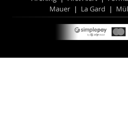
Mauer
|
La Gard
|
Mül