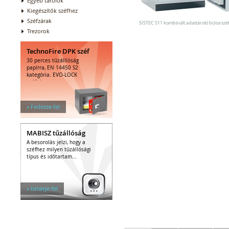
Egyéb tárolók
Kiegészítők széfhez
Széfzárak
SISTEC S11 kombinált adattároló bútorszé
Trezorok
TechnoFire DPK széf
30 perces tűzálllóság
papírra, EN 14450 S2
kategória. EVO-LOCK
széfzár.
» Fedezze fel
MABISZ tűzállóság
A besorolás jelzi, hogy a
széfhez milyen tűzállósági
típus és időtartam...
» Ismerje fel