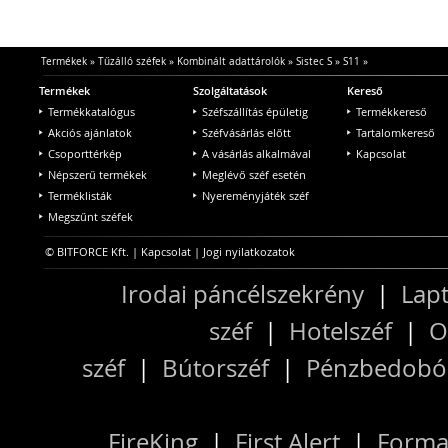
Termékek
»
Tűzálló széfek
»
Kombinált adattárolók
»
Sistec S
»
S11
»
Termékek
Szolgáltatások
Kereső
Termékkatalógus
Széfszállítás épületig
Termékkereső
Akciós ajánlatok
Széfvásárlás előtt
Tartalomkereső
Csoporttérkép
A vásárlás alkalmával
Kapcsolat
Népszerű termékek
Meglévő széf esetén
Terméklisták
Nyereményjáték széf
Megszűnt széfek
© BITFORCE Kft. |
Kapcsolat
|
Jogi nyilatkozatok
Irodai páncélszekrény
|
Lapt
széf
|
Hotelszéf
|
O
széf
|
Bútorszéf
|
Pénzbedobós
FireKing
|
First Alert
|
Forma