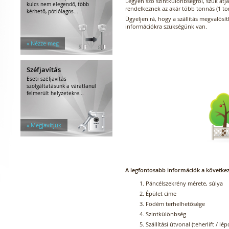
Legyen szó szintkülönbségről, szűk átjá
kulcs nem elegendő, több
rendelkeznek az akár több tonnás (1 t
kérhető, pótlólagos...
Ügyeljen rá, hogy a szállítás megvalósí
információkra szükségünk van.
» Nézze meg
Széfjavítás
Eseti széfjavítás
szolgáltatásunk a váratlanul
felmerült helyzetekre...
» Megjavítjuk
A legfontosabb információk a követke
Páncélszekrény mérete, súlya
Épület címe
Födém terhelhetősége
Szintkülönbség
Szállítási útvonal (teherlift / lép