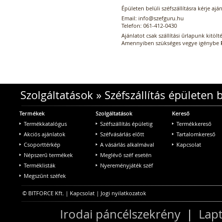
Épületen belüli széfszállításra kérje aj
Email: info@szefguru.hu
Telefon: 061-412-0430
Ajánlatot csak szállítási űrlapunk kitö
Amennyiben szükséges vegye igénybe
Szolgáltatások
»
Széfszállítás épületen b
Termékek
Szolgáltatások
Kereső
Termékkatalógus
Széfszállítás épületig
Termékkereső
Akciós ajánlatok
Széfvásárlás előtt
Tartalomkereső
Csoporttérkép
A vásárlás alkalmával
Kapcsolat
Népszerű termékek
Meglévő széf esetén
Terméklisták
Nyereményjáték széf
Megszűnt széfek
© BITFORCE Kft. |
Kapcsolat
|
Jogi nyilatkozatok
Irodai páncélszekrény
|
Lapt