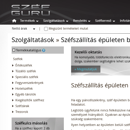
Termékek
Szolgáltatások
Rendelés
Széfkereső
Infotá
Nettó árak
|
Megszűnt termékeket mutat
Bruttó árak
Szolgáltatások
»
Széfszállítás épületen b
-
Termékkatalógus
Kezelői oktatás
Ha komolyabb, többfunkciós elektroniku
Széfek
dolga, szakember segítségére lehet szü
Értékszéfek
» Megmutatjuk
Tűzálló széfek
Speciális széfek
Fegyverszekrények
Széfszállítás épületen 
Hotelszéfek
Egyéb tárolók
Kiegészítők széfhez
Ha egy páncélszekrény, széf épületen b
feladatot.
Széfzárak
Legtöbb ügyfelünk nincs felkészülve n
Trezorok
személyzet hiányából. Gyakran az épület 
szükség szakemberre.
Széfkulcs másolás
Ilyen helyzetben az épületen belüli széf
Ha a széfhez kapott 2 db