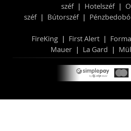
széf
|
Hotelszéf
|
O
széf
|
Bútorszéf
|
Pénzbedobós
FireKing
|
First Alert
|
Forma
Mauer
|
La Gard
|
Mül