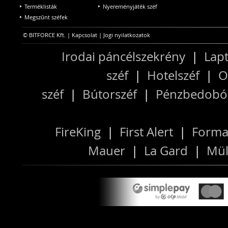
Terméklisták
Nyereményjáték széf
Megszűnt széfek
© BITFORCE Kft. |
Kapcsolat
|
Jogi nyilatkozatok
Irodai páncélszekrény
|
Lapt
széf
|
Hotelszéf
|
O
széf
|
Bútorszéf
|
Pénzbedobós
FireKing
|
First Alert
|
Forma
Mauer
|
La Gard
|
Mül