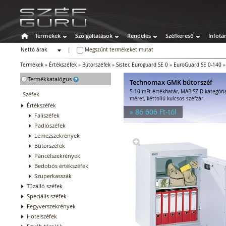
Termékek
Szolgáltatások
Rendelés
Széfkereső
Infotá
Nettó árak
|
Megszűnt termékeket mutat
Bruttó árak
Termékek
»
Értékszéfek
»
Bútorszéfek
»
Sistec Euroguard SE 0
»
EuroGuard SE 0-140
-
Termékkatalógus
Technomax GMK bútorszéf
5-10 mFt értékhatár, MABISZ D kategóri
Széfek
méret, kéttollú kulcsos széfzár.
Értékszéfek
» 86 606 Ft-tól
Faliszéfek
Padlószéfek
Lemezszekrények
Bútorszéfek
Páncélszekrények
Bedobós értékszéfek
Szuperkasszák
Tűzálló széfek
Speciális széfek
Fegyverszekrények
Hotelszéfek