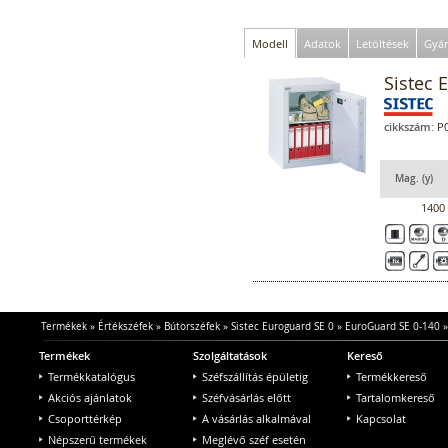
Modell
Adatok
Letöltések
Gyár
Sistec 
cikkszám:
P0
Mag. (y)
1400
Termékek
»
Értékszéfek
»
Bútorszéfek
»
Sistec Euroguard SE 0
»
EuroGuard SE 0-140
Termékek
Szolgáltatások
Kereső
Termékkatalógus
Széfszállítás épületig
Termékkereső
Akciós ajánlatok
Széfvásárlás előtt
Tartalomkereső
Csoporttérkép
A vásárlás alkalmával
Kapcsolat
Népszerű termékek
Meglévő széf esetén