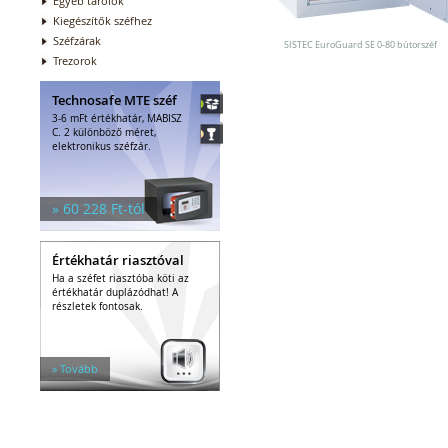
Egyéb tárolók
Kiegészítők széfhez
Széfzárak
SISTEC EuroGuard SE 0-80 bútorszéf
Trezorok
Technosafe MTE széf
3-6 mFt értékhatár, MABISZ
C. 2 különböző méret,
elektronikus széfzár.
» 60 228 Ft-tól
Értékhatár riasztóval
Ha a széfet riasztóba köti az
értékhatár duplázódhat! A
részletek fontosak.
» Tovább