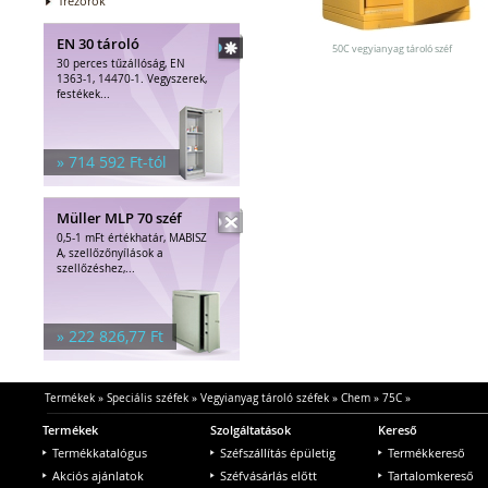
Trezorok
EN 30 tároló
50C vegyianyag tároló széf
30 perces tűzállóság, EN
1363-1, 14470-1. Vegyszerek,
festékek...
» 714 592 Ft-tól
Müller MLP 70 széf
0,5-1 mFt értékhatár, MABISZ
A, szellőzőnyílások a
szellőzéshez,...
» 222 826,77 Ft
Termékek
»
Speciális széfek
»
Vegyianyag tároló széfek
»
Chem
»
75C
»
Termékek
Szolgáltatások
Kereső
Termékkatalógus
Széfszállítás épületig
Termékkereső
Akciós ajánlatok
Széfvásárlás előtt
Tartalomkereső