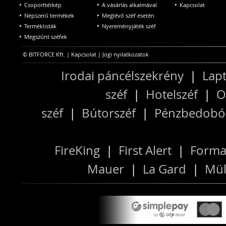
Csoporttérkép
A vásárlás alkalmával
Kapcsolat
Népszerű termékek
Meglévő széf esetén
Terméklisták
Nyereményjáték széf
Megszűnt széfek
© BITFORCE Kft. |
Kapcsolat
|
Jogi nyilatkozatok
Irodai páncélszekrény
|
Lapt
széf
|
Hotelszéf
|
O
széf
|
Bútorszéf
|
Pénzbedobós
FireKing
|
First Alert
|
Forma
Mauer
|
La Gard
|
Mül