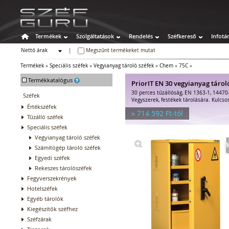
Termékek
Szolgáltatások
Rendelés
Széfkereső
Infotá
Nettó árak
|
Megszűnt termékeket mutat
Bruttó árak
Termékek
»
Speciális széfek
»
Vegyianyag tároló széfek
»
Chem
»
75C
»
-
Termékkatalógus
PriorIT EN 30 vegyianyag tárol
30 perces tűzállóság, EN 1363-1, 14470
Széfek
Vegyszerek, festékek tárolására. Kulcsos
Értékszéfek
» 714 592 Ft-tól
Tűzálló széfek
Speciális széfek
Vegyianyag tároló széfek
Számítógép tároló széfek
Egyedi széfek
Rekeszes tárolószéfek
Fegyverszekrények
Hotelszéfek
Egyéb tárolók
Kiegészítők széfhez
Széfzárak