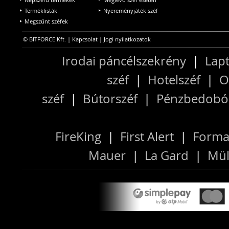
Terméklisták
Nyereményjáték széf
Megszűnt széfek
© BITFORCE Kft. |
Kapcsolat
|
Jogi nyilatkozatok
Irodai páncélszekrény
|
Lapt
széf
|
Hotelszéf
|
O
széf
|
Bútorszéf
|
Pénzbedobós
FireKing
|
First Alert
|
Forma
Mauer
|
La Gard
|
Mül