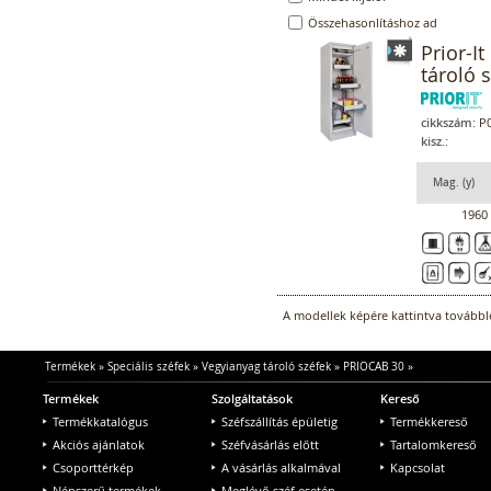
Összehasonlításhoz ad
Prior-I
tároló s
cikkszám:
P0
kisz.:
Mag. (y)
1960
A modellek képére kattintva továbblé
Termékek
»
Speciális széfek
»
Vegyianyag tároló széfek
»
PRIOCAB 30
»
Termékek
Szolgáltatások
Kereső
Termékkatalógus
Széfszállítás épületig
Termékkereső
Akciós ajánlatok
Széfvásárlás előtt
Tartalomkereső
Csoporttérkép
A vásárlás alkalmával
Kapcsolat
Népszerű termékek
Meglévő széf esetén