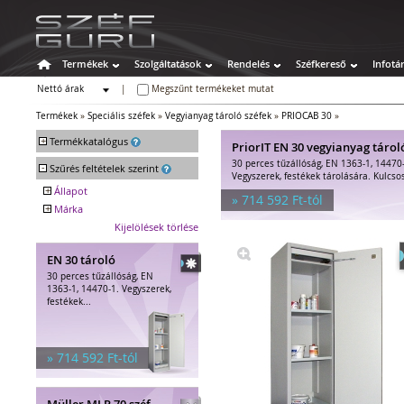
Termékek
Szolgáltatások
Rendelés
Széfkereső
Infotá
Nettó árak
|
Megszűnt termékeket mutat
Bruttó árak
Termékek
»
Speciális széfek
»
Vegyianyag tároló széfek
»
PRIOCAB 30
»
+
Termékkatalógus
PriorIT EN 30 vegyianyag tárol
30 perces tűzállóság, EN 1363-1, 14470
-
Széfek
Szűrés feltételek szerint
Vegyszerek, festékek tárolására. Kulcsos
Értékszéfek
+
Állapot
» 714 592 Ft-tól
Tűzálló széfek
+
Márka
Új
Speciális széfek
PRIOR-IT
Kijelölések törlése
Vegyianyag tároló széfek
EN 30 tároló
Számítógép tároló széfek
30 perces tűzállóság, EN
Egyedi széfek
1363-1, 14470-1. Vegyszerek,
Rekeszes tárolószéfek
festékek...
Fegyverszekrények
Hotelszéfek
Egyéb tárolók
» 714 592 Ft-tól
Kiegészítők széfhez
Széfzárak
Müller MLP 70 széf