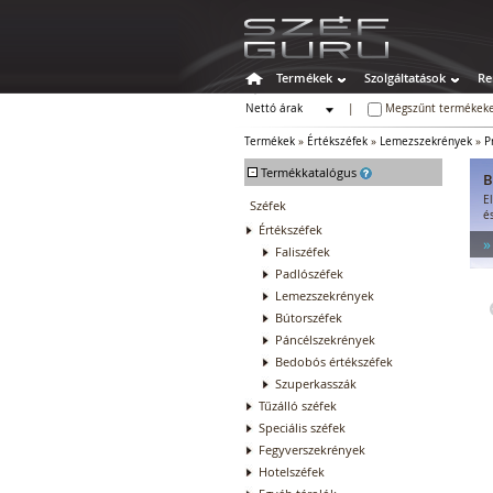
Termékek
Szolgáltatások
Re
Nettó árak
|
Megszűnt termékeke
Bruttó árak
Termékek
»
Értékszéfek
»
Lemezszekrények
»
P
-
Termékkatalógus
B
E
Széfek
é
Értékszéfek
»
Faliszéfek
Padlószéfek
Lemezszekrények
Bútorszéfek
Páncélszekrények
Bedobós értékszéfek
Szuperkasszák
Tűzálló széfek
Speciális széfek
Fegyverszekrények
Hotelszéfek