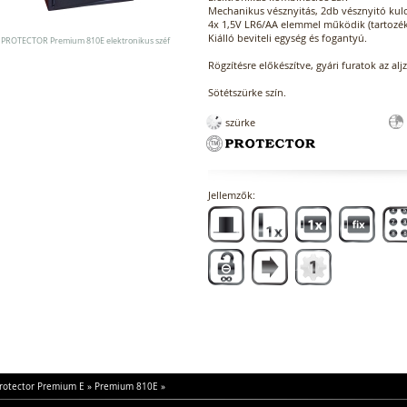
Mechanikus vésznyitás, 2db vésznyitó kulc
4x 1,5V LR6/AA elemmel működik (tartozék)
Kiálló beviteli egység és fogantyú.
PROTECTOR Premium 810E elektronikus széf
Rögzítésre előkészítve, gyári furatok az alj
Sötétszürke szín.
szürke
Jellemzők:
rotector Premium E
»
Premium 810E
»