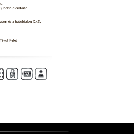
s.
, belső elemtartó.
zaton és a hátoldalon (2+2).
Távol-Kelet