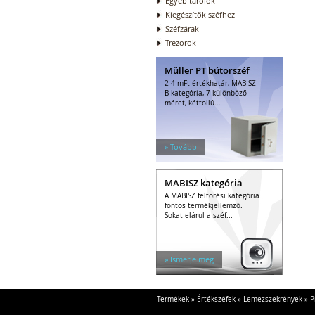
Egyéb tárolók
Kiegészítők széfhez
Széfzárak
Trezorok
Müller PT bútorszéf
2-4 mFt értékhatár, MABISZ
B kategória, 7 különböző
méret, kéttollú...
» Tovább
MABISZ kategória
A MABISZ feltörési kategória
fontos termékjellemző.
Sokat elárul a széf...
» Ismerje meg
Termékek
»
Értékszéfek
»
Lemezszekrények
»
P