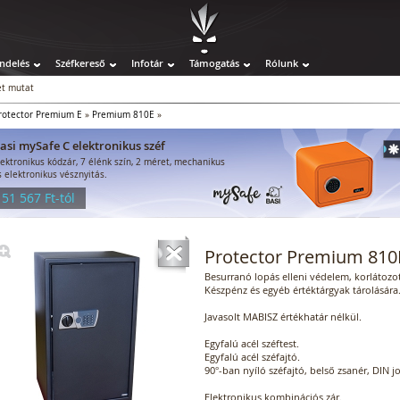
ndelés
Széfkereső
Infotár
Támogatás
Rólunk
t mutat
rotector Premium E
»
Premium 810E
»
asi mySafe C elektronikus széf
lektronikus kódzár, 7 élénk szín, 2 méret, mechanikus
s elektronikus vésznyitás.
 51 567 Ft-tól
Protector Premium 810
Besurranó lopás elleni védelem, korlátozott
Készpénz és egyéb értéktárgyak tárolására
Javasolt MABISZ értékhatár nélkül.
Egyfalú acél széftest.
Egyfalú acél széfajtó.
90°-ban nyíló széfajtó, belső zsanér, DIN j
Elektronikus kombinációs zár.