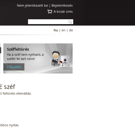
Nem jelentkezett be |
Bejelentkezés
A kosár üres
hu
|
en
|
de
Széffeltörés
Ha a széf nem nyitható, a
széfet fel kell törni!
» Tovább
E széf
 feltörési ellenállás.
.
obbos nyitás.