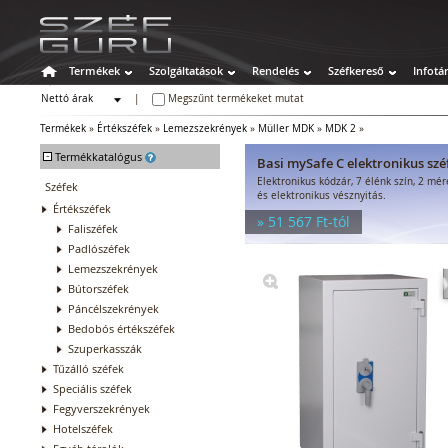
Termékek
Szolgáltatások
Rendelés
Széfkereső
Infotá
Nettó árak
|
Megszűnt termékeket mutat
Bruttó árak
Termékek
»
Értékszéfek
»
Lemezszekrények
»
Müller MDK
»
MDK 2
»
-
Termékkatalógus
Basi mySafe C elektronikus szé
Elektronikus kódzár, 7 élénk szín, 2 mé
Széfek
és elektronikus vésznyitás.
Értékszéfek
» 51 567 Ft-tól
Faliszéfek
Padlószéfek
Lemezszekrények
Bútorszéfek
Páncélszekrények
Bedobós értékszéfek
Szuperkasszák
Tűzálló széfek
Speciális széfek
Fegyverszekrények
Hotelszéfek