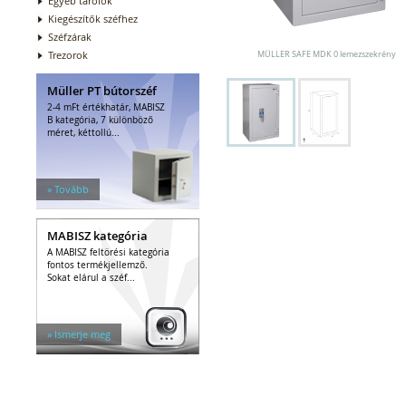
Egyéb tárolók
Kiegészítők széfhez
Széfzárak
Trezorok
MÜLLER SAFE MDK 0 lemezszekrény
Müller PT bútorszéf
2-4 mFt értékhatár, MABISZ
B kategória, 7 különböző
méret, kéttollú...
» Tovább
MABISZ kategória
A MABISZ feltörési kategória
fontos termékjellemző.
Sokat elárul a széf...
» Ismerje meg