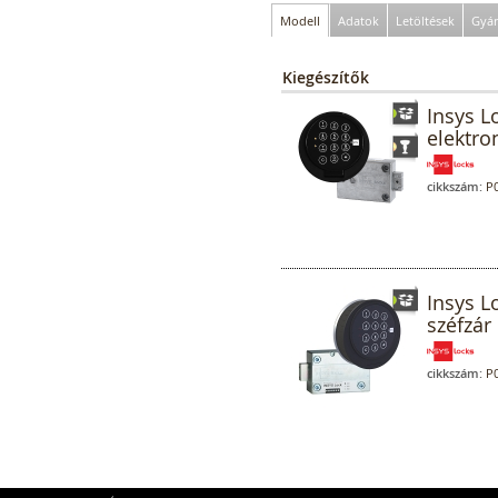
Modell
Adatok
Letöltések
Gyár
Kiegészítők
Insys L
elektro
cikkszám:
P0
Insys L
széfzár 
cikkszám:
P0