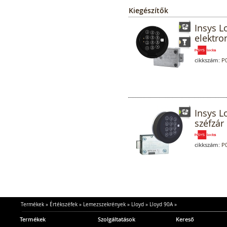
Kiegészítők
Insys L
elektro
cikkszám:
P0
Insys L
széfzár 
cikkszám:
P0
Termékek
»
Értékszéfek
»
Lemezszekrények
»
Lloyd
»
Lloyd 90A
»
Termékek
Szolgáltatások
Kereső