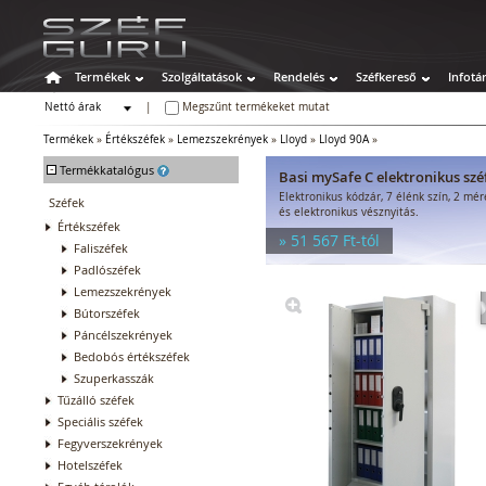
Termékek
Szolgáltatások
Rendelés
Széfkereső
Infotá
Nettó árak
|
Megszűnt termékeket mutat
Bruttó árak
Termékek
»
Értékszéfek
»
Lemezszekrények
»
Lloyd
»
Lloyd 90A
»
-
Termékkatalógus
Basi mySafe C elektronikus szé
Elektronikus kódzár, 7 élénk szín, 2 mé
Széfek
és elektronikus vésznyitás.
Értékszéfek
» 51 567 Ft-tól
Faliszéfek
Padlószéfek
Lemezszekrények
Bútorszéfek
Páncélszekrények
Bedobós értékszéfek
Szuperkasszák
Tűzálló széfek
Speciális széfek
Fegyverszekrények
Hotelszéfek