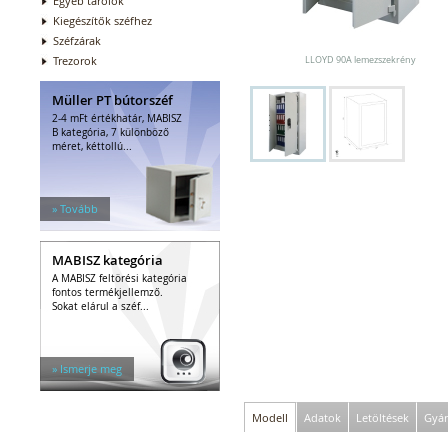
Egyéb tárolók
Kiegészítők széfhez
Széfzárak
Trezorok
LLOYD 90A lemezszekrény
Müller PT bútorszéf
2-4 mFt értékhatár, MABISZ
B kategória, 7 különböző
méret, kéttollú...
» Tovább
MABISZ kategória
A MABISZ feltörési kategória
fontos termékjellemző.
Sokat elárul a széf...
» Ismerje meg
Modell
Adatok
Letöltések
Gyár