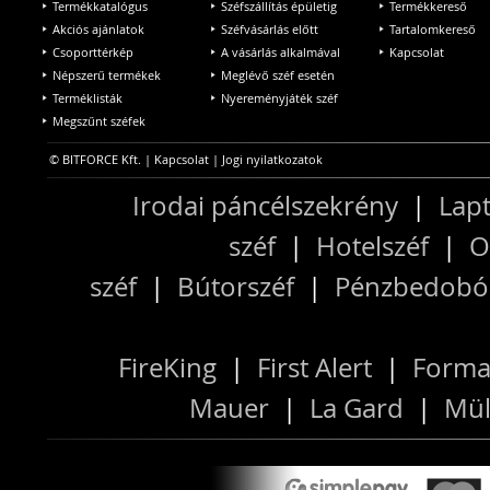
Termékkatalógus
Széfszállítás épületig
Termékkereső
Akciós ajánlatok
Széfvásárlás előtt
Tartalomkereső
Csoporttérkép
A vásárlás alkalmával
Kapcsolat
Népszerű termékek
Meglévő széf esetén
Terméklisták
Nyereményjáték széf
Megszűnt széfek
© BITFORCE Kft. |
Kapcsolat
|
Jogi nyilatkozatok
Irodai páncélszekrény
|
Lapt
széf
|
Hotelszéf
|
O
széf
|
Bútorszéf
|
Pénzbedobós
FireKing
|
First Alert
|
Forma
Mauer
|
La Gard
|
Mül