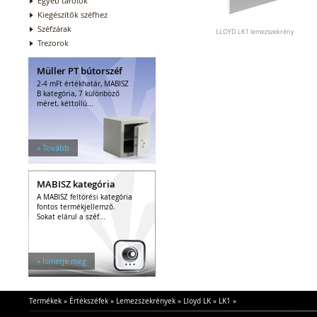
Egyéb tárolók
Kiegészítők széfhez
Széfzárak
LLOYD LK1 lemezszekrény
Trezorok
Müller PT bútorszéf
2-4 mFt értékhatár, MABISZ
B kategória, 7 különböző
méret, kéttollú...
» Tovább
MABISZ kategória
A MABISZ feltörési kategória
fontos termékjellemző.
Sokat elárul a széf...
» Ismerje meg
Termékek
»
Értékszéfek
»
Lemezszekrények
»
Lloyd LK
»
LK1
»