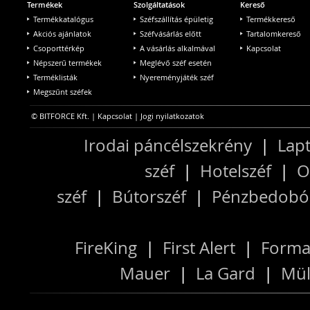
Termékek
Szolgáltatások
Kereső
Termékkatalógus
Széfszállítás épületig
Termékkereső
Akciós ajánlatok
Széfvásárlás előtt
Tartalomkereső
Csoporttérkép
A vásárlás alkalmával
Kapcsolat
Népszerű termékek
Meglévő széf esetén
Terméklisták
Nyereményjáték széf
Megszűnt széfek
© BITFORCE Kft. |
Kapcsolat
|
Jogi nyilatkozatok
Irodai páncélszekrény
|
Lapt
széf
|
Hotelszéf
|
O
széf
|
Bútorszéf
|
Pénzbedobós
FireKing
|
First Alert
|
Forma
Mauer
|
La Gard
|
Mül