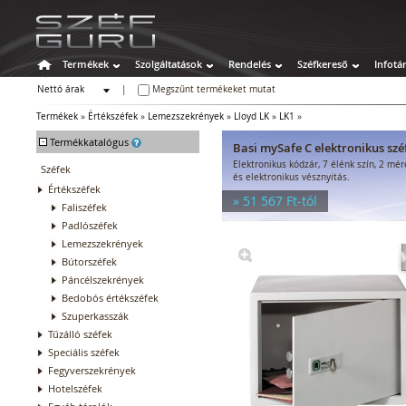
Termékek
Szolgáltatások
Rendelés
Széfkereső
Infotá
Nettó árak
|
Megszűnt termékeket mutat
Bruttó árak
Termékek
»
Értékszéfek
»
Lemezszekrények
»
Lloyd LK
»
LK1
»
-
Termékkatalógus
Basi mySafe C elektronikus szé
Elektronikus kódzár, 7 élénk szín, 2 mé
Széfek
és elektronikus vésznyitás.
Értékszéfek
» 51 567 Ft-tól
Faliszéfek
Padlószéfek
Lemezszekrények
Bútorszéfek
Páncélszekrények
Bedobós értékszéfek
Szuperkasszák
Tűzálló széfek
Speciális széfek
Fegyverszekrények
Hotelszéfek