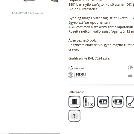
180°-ban nyíló széfajtó, külső zsanér, DIN 
3-oldalú reteszelés.
FORMAT MT 3 kulcsos széf
Gyárilag magas biztonsági szintű kéttollú 
Egyéb széfzár opcionálisan.
A kulcsot csak a szekrény zárt állapotában 
Rozetta nélkül, kiálló ezüst fogantyú, 12 
Áthelyezhető polc.
Rögzítésre előkészítve, gyári rögzítő furat 
csavar.
Grafitszürke RAL 7024 szín.
szürke
Jellemzők: