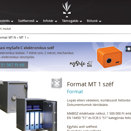
ndelés
Széfkereső
Infotár
Támogatás
Rólunk
t mutat
ormat MT-N
»
MT 1
»
asi mySafe C elektronikus széf
lektronikus kódzár, 7 élénk szín, 2 méret, mechanikus
s elektronikus vésznyitás.
 51 567 Ft-tól
Format MT 1 széf
Format
Lopás elleni védelem, korlátozott feltörési 
Dokumentumok tárolására.
MABISZ értékhatár nélkül, 1 500 000 Ft ért
EN 14450 "S1" és ECB.S "S1" kategóriás felt
Egyfalú acél széftest.
Duplafalú acél széfajtó.