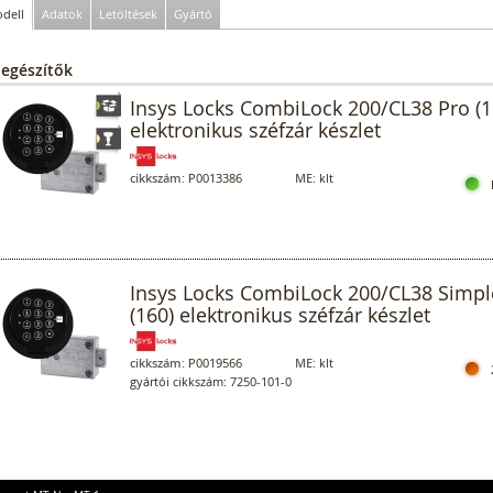
dell
Adatok
Letöltések
Gyártó
iegészítők
Insys Locks CombiLock 200/CL38 Pro (1
elektronikus széfzár készlet
cikkszám:
P0013386
ME:
klt
Insys Locks CombiLock 200/CL38 Simpl
(160) elektronikus széfzár készlet
cikkszám:
P0019566
ME:
klt
gyártói cikkszám: 7250-101-0