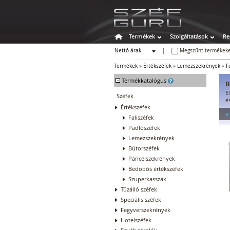
Termékek
Szolgáltatások
Re
Nettó árak
|
Megszűnt termékeke
Bruttó árak
Termékek
»
Értékszéfek
»
Lemezszekrények
»
F
-
Termékkatalógus
B
E
Széfek
é
Értékszéfek
»
Faliszéfek
Padlószéfek
Lemezszekrények
Bútorszéfek
Páncélszekrények
Bedobós értékszéfek
Szuperkasszák
Tűzálló széfek
Speciális széfek
Fegyverszekrények
Hotelszéfek