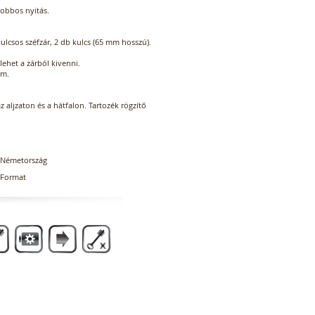
jobbos nyitás.
kulcsos széfzár, 2 db kulcs (65 mm hosszú).
lehet a zárból kivenni.
mm.
az aljzaton és a hátfalon. Tartozék rögzítő
Németország
Format