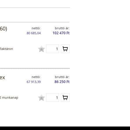
60)
nettó:
bruttó ár:
102 470 Ft
80 685,04
Raktáron
ex
nettó:
bruttó ár:
86 250 Ft
67 913,39
2 munkanap