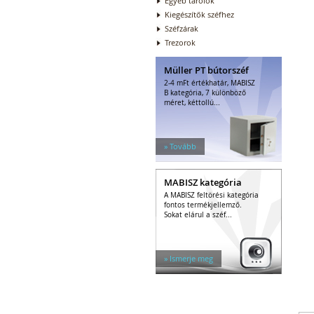
Egyéb tárolók
Kiegészítők széfhez
Széfzárak
Trezorok
Müller PT bútorszéf
2-4 mFt értékhatár, MABISZ
B kategória, 7 különböző
méret, kéttollú...
» Tovább
MABISZ kategória
A MABISZ feltörési kategória
fontos termékjellemző.
Sokat elárul a széf...
» Ismerje meg