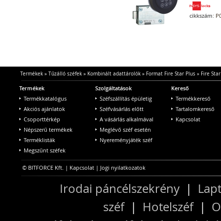
cikkszám:
P0
Termékek
»
Tűzálló széfek
»
Kombinált adattárolók
»
Format Fire Star Plus
»
Fire Star
Termékek
Szolgáltatások
Kereső
Termékkatalógus
Széfszállítás épületig
Termékkereső
Akciós ajánlatok
Széfvásárlás előtt
Tartalomkereső
Csoporttérkép
A vásárlás alkalmával
Kapcsolat
Népszerű termékek
Meglévő széf esetén
Terméklisták
Nyereményjáték széf
Megszűnt széfek
© BITFORCE Kft. |
Kapcsolat
|
Jogi nyilatkozatok
Irodai páncélszekrény
|
Lapt
széf
|
Hotelszéf
|
O