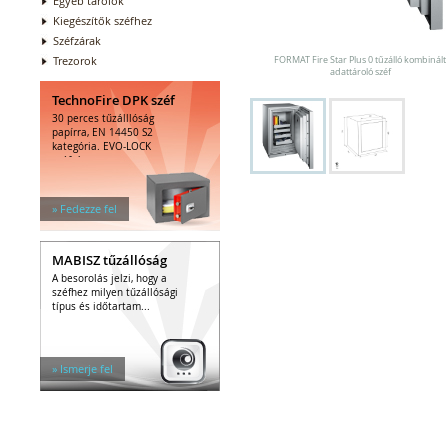
Egyéb tárolók
Kiegészítők széfhez
Széfzárak
Trezorok
FORMAT Fire Star Plus 0 tűzálló kombinált
adattároló széf
TechnoFire DPK széf
30 perces tűzálllóság
papírra, EN 14450 S2
kategória. EVO-LOCK
széfzár.
» Fedezze fel
MABISZ tűzállóság
A besorolás jelzi, hogy a
széfhez milyen tűzállósági
típus és időtartam...
» Ismerje fel