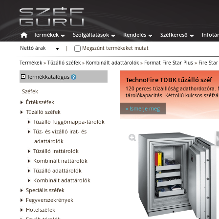
Termékek
Szolgáltatások
Rendelés
Széfkereső
Infotá
Nettó árak
|
Megszűnt termékeket mutat
Bruttó árak
Termékek
»
Tűzálló széfek
»
Kombinált adattárolók
»
Format Fire Star Plus
»
Fire Star
-
Termékkatalógus
TechnoFire TDBK tűzálló széf
120 perces tűzálllóság adathordozóra.
Széfek
tárolókapacitás. Kéttollú kulcsos széfzá
Értékszéfek
» Ismerje meg
Tűzálló széfek
Tűzálló függőmappa-tárolók
Tűz- és vízálló irat- és
adattárolók
Tűzálló irattárolók
Kombinált irattárolók
Tűzálló adattárolók
Kombinált adattárolók
Speciális széfek
Fegyverszekrények
Hotelszéfek