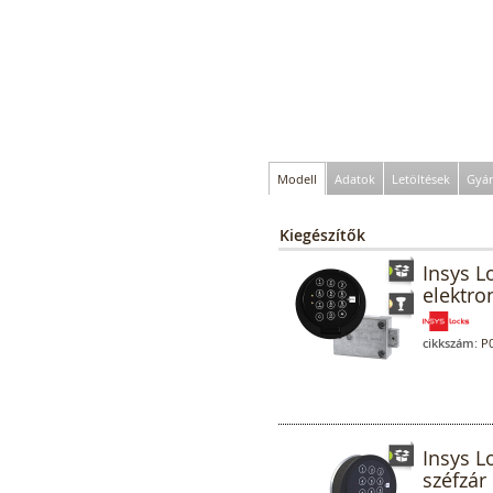
Modell
Adatok
Letöltések
Gyár
Kiegészítők
Insys L
elektro
cikkszám:
P0
Insys L
széfzár 