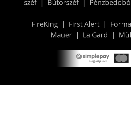
széf
|
Bútorszéf
|
Pénzbedobós
FireKing
|
First Alert
|
Forma
Mauer
|
La Gard
|
Mül