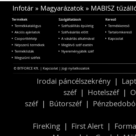
Infotár
»
Magyarázatok
»
MABISZ tűzálló
Termékek
Szolgáltatások
Kereső
Termékkatalógus
Széfszállítás épületig
Termékkereső
Akciós ajánlatok
Széfvásárlás előtt
Tartalomkereső
Csoporttérkép
A vásárlás alkalmával
Kapcsolat
Népszerű termékek
Meglévő széf esetén
Terméklisták
Nyereményjáték széf
Megszűnt széfek
© BITFORCE Kft. |
Kapcsolat
|
Jogi nyilatkozatok
Irodai páncélszekrény
|
Lapt
széf
|
Hotelszéf
|
O
széf
|
Bútorszéf
|
Pénzbedobós
FireKing
|
First Alert
|
Forma