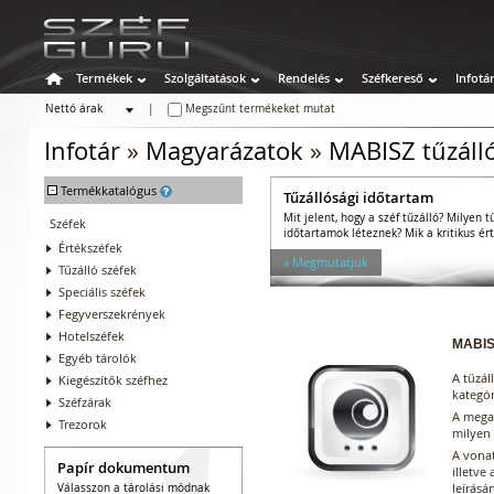
Termékek
Szolgáltatások
Rendelés
Széfkereső
Infotá
Nettó árak
|
Megszűnt termékeket mutat
Bruttó árak
Infotár
»
Magyarázatok
»
MABISZ tűzálló
-
Termékkatalógus
Tűzállósági időtartam
Mit jelent, hogy a széf tűzálló? Milyen t
Széfek
időtartamok léteznek? Mik a kritikus ér
Értékszéfek
» Megmutatjuk
Tűzálló széfek
Speciális széfek
Fegyverszekrények
Hotelszéfek
MABIS
Egyéb tárolók
A tűzál
Kiegészítők széfhez
kategór
Széfzárak
A megad
Trezorok
milyen 
A vonat
Papír dokumentum
illetve
leírásán
Válasszon a tárolási módnak