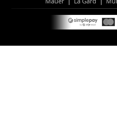
Mauer
|
La Gard
|
Mül