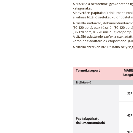
A MABISZ a nemzetközi gyakorlathoz iga
kategóriákat.
Alapvetően papíralapú dokumentumok, i
alkalmas tűzálló széfeket különböztet 
A tűzálló irattároló, dokumentumtároló
(60-120 perc), csak tűzálló- (30-120 perc
(30-120 perc, 0,5-70 millió Ft) csoportjai
A tűzálló adattároló széfek a csak adatt
kombinált adattárolók csoportjából (60-1
A tűzálló széfeken kívül tűzálló helyiség