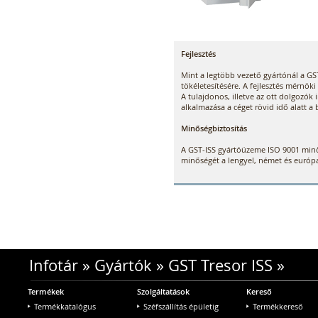
Fejlesztés
Mint a legtöbb vezető gyártónál a GST
tökéletesítésére. A fejlesztés mérnök
A tulajdonos, illetve az ott dolgozó
alkalmazása a céget rövid idő alatt a 
Minőségbiztosítás
A GST-ISS gyártóüzeme ISO 9001 minős
minőségét a lengyel, német és európa
Infotár
»
Gyártók
»
GST Tresor ISS
»
Termékek
Szolgáltatások
Kereső
Termékkatalógus
Széfszállítás épületig
Termékkereső