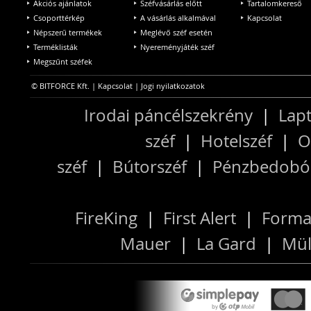
Akciós ajánlatok
Széfvásárlás előtt
Tartalomkereső
Csoporttérkép
A vásárlás alkalmával
Kapcsolat
Népszerű termékek
Meglévő széf esetén
Terméklisták
Nyereményjáték széf
Megszűnt széfek
© BITFORCE Kft. |
Kapcsolat
|
Jogi nyilatkozatok
Irodai páncélszekrény
|
Lapt
széf
|
Hotelszéf
|
O
széf
|
Bútorszéf
|
Pénzbedobós
FireKing
|
First Alert
|
Forma
Mauer
|
La Gard
|
Mül