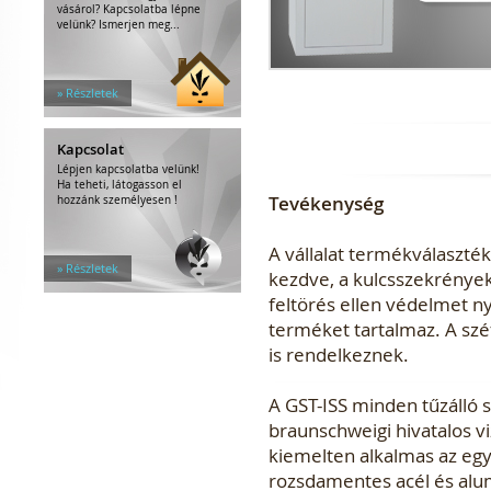
vásárol? Kapcsolatba lépne
velünk? Ismerjen meg...
» Részletek
Kapcsolat
Lépjen kapcsolatba velünk!
Ha teheti, látogasson el
Tevékenység
hozzánk személyesen !
A vállalat termékválaszté
» Részletek
kezdve, a kulcsszekrények
feltörés ellen védelmet ny
terméket tartalmaz. A szé
is rendelkeznek.
A GST-ISS minden tűzálló sz
braunschweigi hivatalos vi
kiemelten alkalmas az egye
rozsdamentes acél és alu