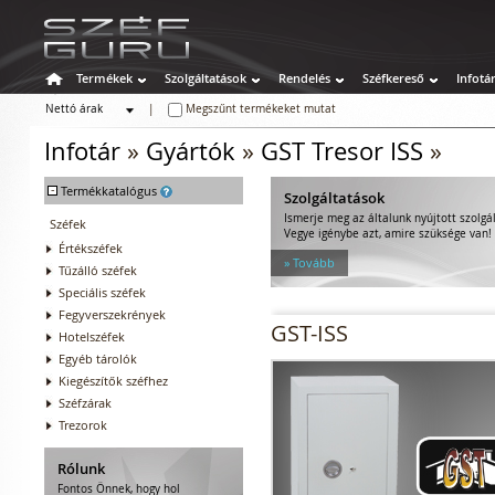
Termékek
Szolgáltatások
Rendelés
Széfkereső
Infotá
Nettó árak
|
Megszűnt termékeket mutat
Bruttó árak
Infotár
»
Gyártók
»
GST Tresor ISS
»
-
Termékkatalógus
Szolgáltatások
Ismerje meg az általunk nyújtott szolgá
Széfek
Vegye igénybe azt, amire szüksége van!
Értékszéfek
» Tovább
Tűzálló széfek
Speciális széfek
Fegyverszekrények
GST-ISS
Hotelszéfek
Egyéb tárolók
Kiegészítők széfhez
Széfzárak
Trezorok
Rólunk
Fontos Önnek, hogy hol