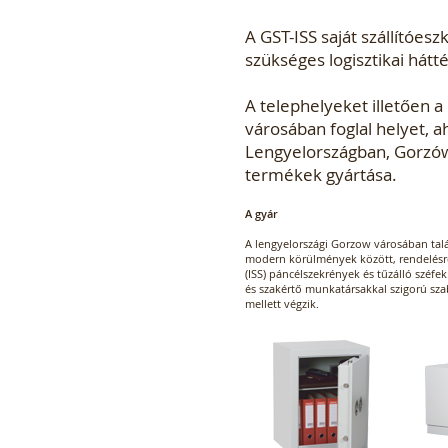
A GST-ISS saját szállítóesz
szükséges logisztikai hátt
A telephelyeket illetően 
városában foglal helyet, a
Lengyelországban, Gorzów 
termékek gyártása.
A gyár
A lengyelországi Gorzow városában ta
modern körülmények között, rendelésre
(ISS) páncélszekrények és tűzálló széfek
és szakértő munkatársakkal szigorú sz
mellett végzik.