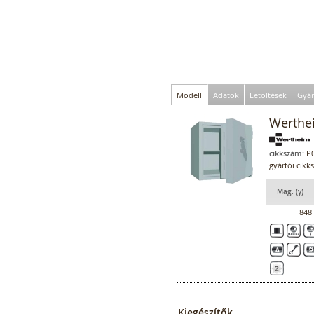
Modell
Adatok
Letöltések
Gyár
Werthe
cikkszám:
P0
gyártói cik
Mag. (y)
848
Kiegészítők