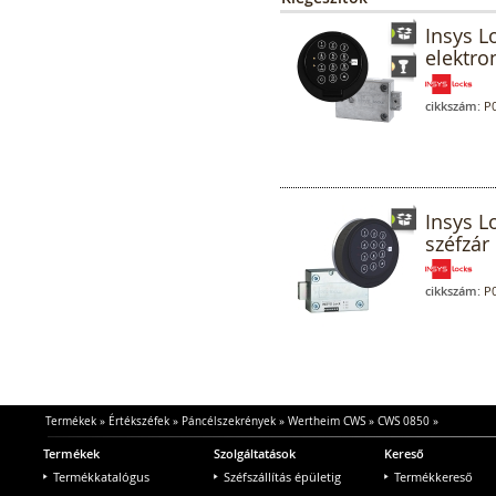
Insys L
elektro
cikkszám:
P0
Insys L
széfzár 
cikkszám:
P0
Termékek
»
Értékszéfek
»
Páncélszekrények
»
Wertheim CWS
»
CWS 0850
»
Termékek
Szolgáltatások
Kereső
Termékkatalógus
Széfszállítás épületig
Termékkereső