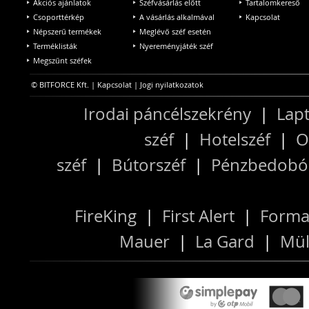
Akciós ajánlatok
Széfvásárlás előtt
Tartalomkereső
Csoporttérkép
A vásárlás alkalmával
Kapcsolat
Népszerű termékek
Meglévő széf esetén
Terméklisták
Nyereményjáték széf
Megszűnt széfek
© BITFORCE Kft. |
Kapcsolat
|
Jogi nyilatkozatok
Irodai páncélszekrény
|
Lapt
széf
|
Hotelszéf
|
O
széf
|
Bútorszéf
|
Pénzbedobós
FireKing
|
First Alert
|
Forma
Mauer
|
La Gard
|
Mül