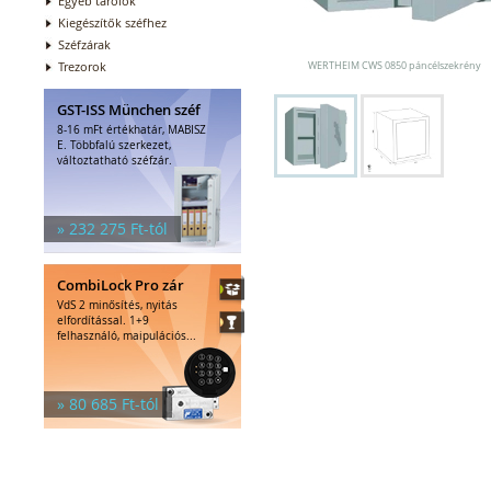
Egyéb tárolók
Kiegészítők széfhez
Széfzárak
Trezorok
WERTHEIM CWS 0850 páncélszekrény
GST-ISS München széf
8-16 mFt értékhatár, MABISZ
E. Többfalú szerkezet,
változtatható széfzár.
» 232 275 Ft-tól
CombiLock Pro zár
VdS 2 minősítés, nyitás
elfordítással. 1+9
felhasználó, maipulációs...
» 80 685 Ft-tól