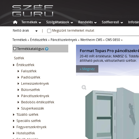
Termékek
Szolgáltatások
Rendelés
Széfkereső
Infotá
Nettó árak
|
Megszűnt termékeket mutat
Bruttó árak
Termékek
»
Értékszéfek
»
Páncélszekrények
»
Wertheim CWS
»
CWS 0850
»
-
Termékkatalógus
Format Topas Pro páncélszekr
20-40 mFt értékhatár, MABISZ G. Többfa
Széfek
állítható polcok, változtatható széfzár.
Értékszéfek
» Megnéz
Faliszéfek
Padlószéfek
Lemezszekrények
Bútorszéfek
Páncélszekrények
Bedobós értékszéfek
Szuperkasszák
Tűzálló széfek
Speciális széfek
Fegyverszekrények
Hotelszéfek