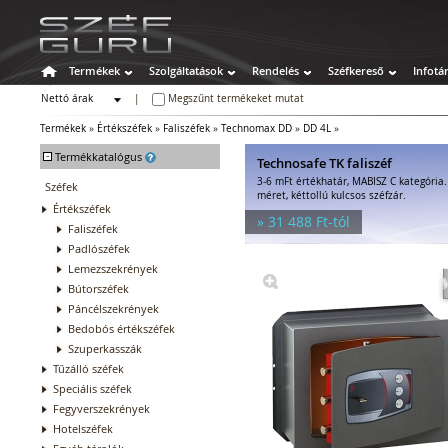
Termékek
Szolgáltatások
Rendelés
Széfkereső
Infotá
Nettó árak
|
Megszűnt termékeket mutat
Bruttó árak
Termékek
»
Értékszéfek
»
Faliszéfek
»
Technomax DD
»
DD 4L
»
-
Termékkatalógus
Technosafe TK faliszéf
3-6 mFt értékhatár, MABISZ C kategória
Széfek
méret, kéttollú kulcsos széfzár.
Értékszéfek
» 31 488 Ft-tól
Faliszéfek
Padlószéfek
Lemezszekrények
Bútorszéfek
Páncélszekrények
Bedobós értékszéfek
Szuperkasszák
Tűzálló széfek
Speciális széfek
Fegyverszekrények
Hotelszéfek