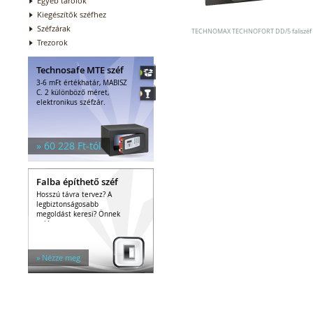
Egyéb tárolók
Kiegészítők széfhez
Széfzárak
TECHNOMAX TECHNOFORT DD/5 faliszéf
Trezorok
Technosafe MTE széf
3-6 mFt értékhatár, MABISZ
C. 2 különböző méret,
elektronikus széfzár.
» 60 228 Ft-tól
Falba építhető széf
Hosszú távra tervez? A
legbiztonságosabb
megoldást keresi? Önnek
való a...
» Nézze meg