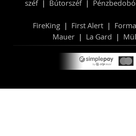
széf
|
Bútorszéf
|
Pénzbedobós
FireKing
|
First Alert
|
Forma
Mauer
|
La Gard
|
Mül