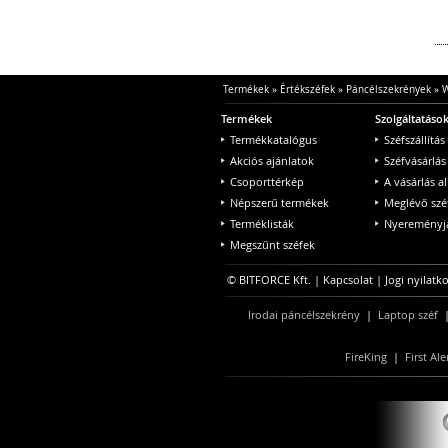
Termékek
»
Értékszéfek
»
Páncélszekrények
»
W
Termékek
Szolgáltatáso
Termékkatalógus
Széfszállítás
Akciós ajánlatok
Széfvásárlás
Csoporttérkép
A vásárlás a
Népszerű termékek
Meglévő szé
Terméklisták
Nyereményjá
Megszűnt széfek
© BITFORCE Kft. |
Kapcsolat
|
Jogi nyilatk
Irodai páncélszekrény
|
Laptop széf
FireKing
|
First Ale