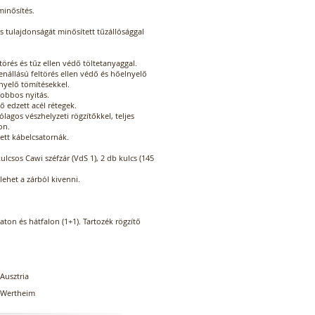
minősítés.
 tulajdonságát minősített tűzállósággal
ltörés és tűz ellen védő töltetanyaggal.
lenállású feltörés ellen védő és hőelnyelő
lnyelő tömítésekkel.
jobbos nyitás.
ő edzett acél rétegek.
ólagos vészhelyzeti rögzítőkkel, teljes
on.
ett kábelcsatornák.
ulcsos Cawi széfzár (VdS 1), 2 db kulcs (145
lehet a zárból kivenni.
zaton és hátfalon (1+1). Tartozék rögzítő
Ausztria
Wertheim