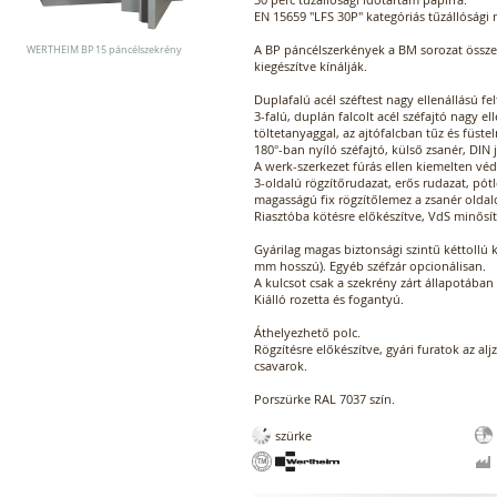
EN 15659 "LFS 30P" kategóriás tűzállósági 
A BP páncélszerkények a BM sorozat összes
WERTHEIM BP 15 páncélszekrény
kiegészítve kínálják.
Duplafalú acél széftest nagy ellenállású fe
3-falú, duplán falcolt acél széfajtó nagy el
töltetanyaggal, az ajtófalcban tűz és füste
180°-ban nyíló széfajtó, külső zsanér, DIN 
A werk-szerkezet fúrás ellen kiemelten véd
3-oldalú rögzítőrudazat, erős rudazat, pótl
magasságú fix rögzítőlemez a zsanér oldal
Riasztóba kötésre előkészítve, VdS minősít
Gyárilag magas biztonsági szintű kéttollú k
mm hosszú). Egyéb széfzár opcionálisan.
A kulcsot csak a szekrény zárt állapotában 
Kiálló rozetta és fogantyú.
Áthelyezhető polc.
Rögzítésre előkészítve, gyári furatok az alj
csavarok.
Porszürke RAL 7037 szín.
szürke