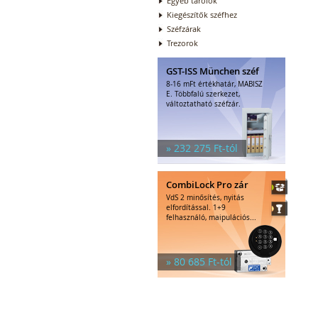
Egyéb tárolók
Kiegészítők széfhez
Széfzárak
Trezorok
GST-ISS München széf
8-16 mFt értékhatár, MABISZ
E. Többfalú szerkezet,
változtatható széfzár.
» 232 275 Ft-tól
CombiLock Pro zár
VdS 2 minősítés, nyitás
elfordítással. 1+9
felhasználó, maipulációs...
» 80 685 Ft-tól