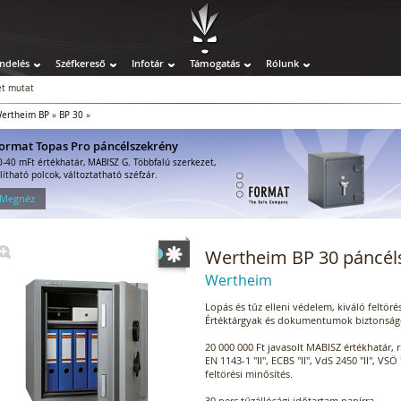
ndelés
Széfkereső
Infotár
Támogatás
Rólunk
t mutat
ertheim BP
»
BP 30
»
ormat Topas Pro páncélszekrény
0-40 mFt értékhatár, MABISZ G. Többfalú szerkezet,
llítható polcok, változtatható széfzár.
 Megnéz
Wertheim BP 30 páncél
Wertheim
Lopás és tűz elleni védelem, kiváló feltörés
Értéktárgyak és dokumentumok biztonságo
20 000 000 Ft javasolt MABISZ értékhatár, 
EN 1143-1 "II", ECBS "II", VdS 2450 "II", VSÖ
feltörési minősítés.
30 perc tűzállósági időtartam papírra.