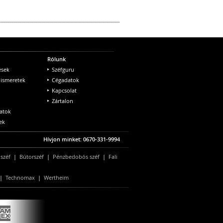
Rólunk
ések
Széfguru
 ismeretek
Cégadatok
Kapcsolat
Zártalon
atok
ek
Hívjon minket: 0670-331-9994
 széf
|
Bútorszéf
|
Pénzbedobós széf
|
Fali
|
Technomax
|
Wertheim