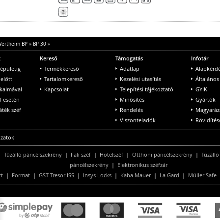
ertheim BP
»
BP 30
»
k
Kereső
Támogatás
Infotár
 épületig
Termékkereső
Adatlap
Alapkérd
 előtt
Tartalomkereső
Kezelési utasítás
Általános
lkalmával
Kapcsolat
Telepítési tájékoztató
GYIK
f esetén
Minősítés
Gyártók
ték széf
Rendelés
Magyaráz
Viszonteladók
Rövidítés
ozatok
|
Tűzálló páncélszekrény
|
Fali széf
|
Hotelszéf
|
Otthoni páncélszekrény
|
Tűzálló
páncélszekrény
|
Elektronikus széfzár
rt
|
Format
|
GST Tresor ISS
|
Insys Locks
|
Kaba Mauer
|
La Gard
|
Müller Safe