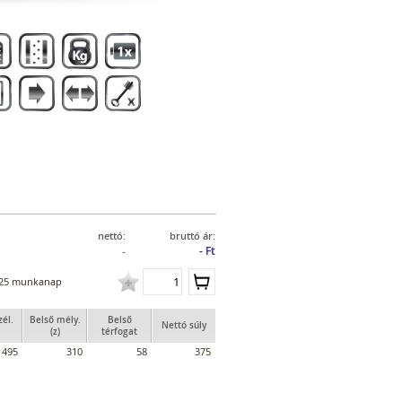
nettó:
bruttó ár:
- Ft
-
25 munkanap
zél.
Belső mély.
Belső
Nettó súly
(z)
térfogat
495
310
58
375