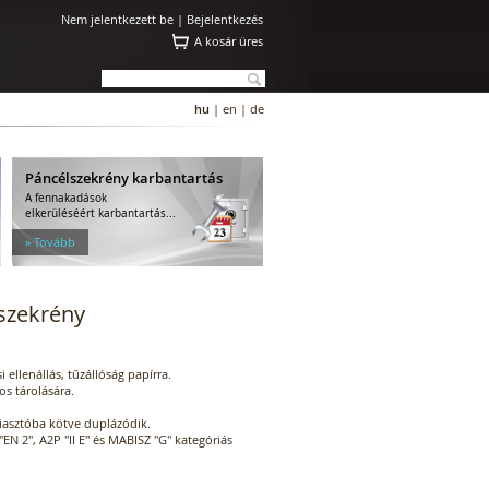
Nem jelentkezett be |
Bejelentkezés
A kosár üres
hu
|
en
|
de
Páncélszekrény karbantartás
A fennakadások
elkerüléséért karbantartás...
» Tovább
szekrény
i ellenállás, tűzállóság papírra.
s tárolására.
riasztóba kötve duplázódik.
 "EN 2", A2P "II E" és MABISZ "G" kategóriás