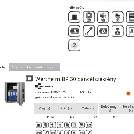
Jellemzők:
dell
Adatok
Letöltések
Gyártó
Wertheim BP 30 páncélszekrény
cikkszám:
P0026325
ME:
db
gyártói cikkszám: BP30RK
Belső mag.
Belső s
Mag. (y)
Szél. (x)
Mély. (z)
(y)
(x)
1139
605
522
1025