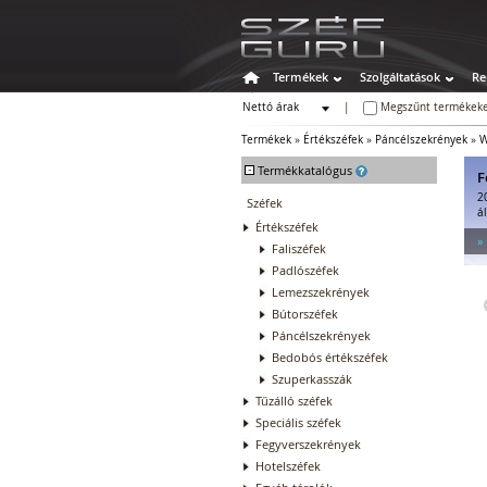
Termékek
Szolgáltatások
Re
Nettó árak
|
Megszűnt termékeke
Bruttó árak
Termékek
»
Értékszéfek
»
Páncélszekrények
»
W
-
Termékkatalógus
F
2
Széfek
á
Értékszéfek
»
Faliszéfek
Padlószéfek
Lemezszekrények
Bútorszéfek
Páncélszekrények
Bedobós értékszéfek
Szuperkasszák
Tűzálló széfek
Speciális széfek
Fegyverszekrények
Hotelszéfek