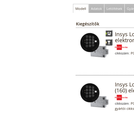
Modell
Adatok
Letöltések
Gyár
Kiegészítők
Insys L
elektro
cikkszám:
P0
Insys L
(160) e
cikkszám:
P0
gyártói cikk