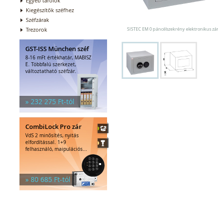
Egyéb tárolók
Kiegészítők széfhez
Széfzárak
Trezorok
SISTEC EM 0 páncélszekrény elektronikus zár
GST-ISS München széf
8-16 mFt értékhatár, MABISZ
E. Többfalú szerkezet,
változtatható széfzár.
» 232 275 Ft-tól
CombiLock Pro zár
VdS 2 minősítés, nyitás
elfordítással. 1+9
felhasználó, maipulációs...
» 80 685 Ft-tól