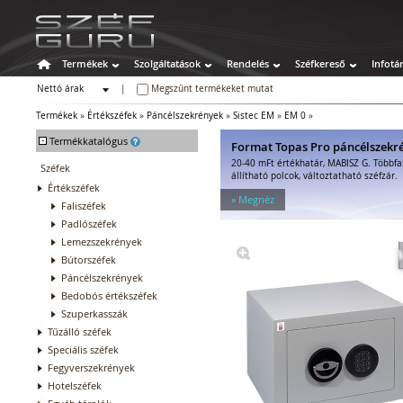
Termékek
Szolgáltatások
Rendelés
Széfkereső
Infotá
Nettó árak
|
Megszűnt termékeket mutat
Bruttó árak
Termékek
»
Értékszéfek
»
Páncélszekrények
»
Sistec EM
»
EM 0
»
-
Termékkatalógus
Format Topas Pro páncélszekr
20-40 mFt értékhatár, MABISZ G. Többfa
Széfek
állítható polcok, változtatható széfzár.
Értékszéfek
» Megnéz
Faliszéfek
Padlószéfek
Lemezszekrények
Bútorszéfek
Páncélszekrények
Bedobós értékszéfek
Szuperkasszák
Tűzálló széfek
Speciális széfek
Fegyverszekrények
Hotelszéfek