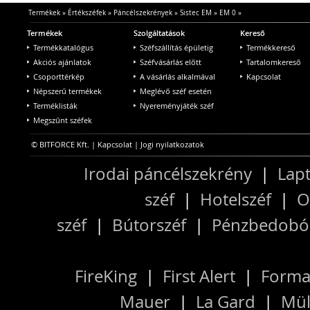
Termékek
»
Értékszéfek
»
Páncélszekrények
»
Sistec EM
»
EM 0
»
Termékek
Szolgáltatások
Kereső
Termékkatalógus
Széfszállítás épületig
Termékkereső
Akciós ajánlatok
Széfvásárlás előtt
Tartalomkereső
Csoporttérkép
A vásárlás alkalmával
Kapcsolat
Népszerű termékek
Meglévő széf esetén
Terméklisták
Nyereményjáték széf
Megszűnt széfek
© BITFORCE Kft. |
Kapcsolat
|
Jogi nyilatkozatok
Irodai páncélszekrény
|
Lapt
széf
|
Hotelszéf
|
O
széf
|
Bútorszéf
|
Pénzbedobós
FireKing
|
First Alert
|
Forma
Mauer
|
La Gard
|
Mül