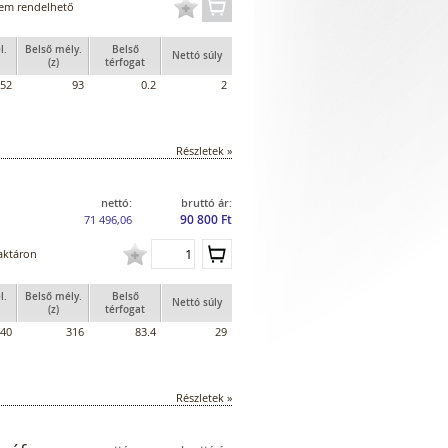
em rendelhető
l.
Belső mély.
Belső
Nettó súly
(z)
térfogat
52
93
0.2
2
Részletek »
nettó:
bruttó ár:
90 800 Ft
71 496,06
aktáron
l.
Belső mély.
Belső
Nettó súly
(z)
térfogat
40
316
83.4
29
Részletek »