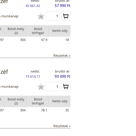
zéf
nettó:
bruttó ár:
57 990 Ft
45 661,42
5 munkanap
l.
Belső mély.
Belső
Nettó súly
(z)
térfogat
97
304
47.9
18
Részletek »
zéf
nettó:
bruttó ár:
93 490 Ft
73 614,17
5 munkanap
l.
Belső mély.
Belső
Nettó súly
(z)
térfogat
97
304
78.1
35
Részletek »