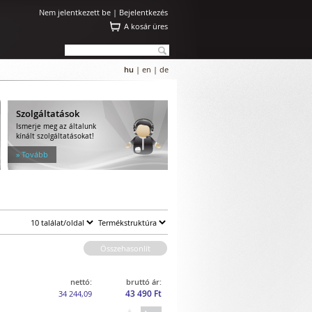
Nem jelentkezett be |
Bejelentkezés
A kosár üres
hu
|
en
|
de
Szolgáltatások
Ismerje meg az általunk
kínált szolgáltatásokat!
» Tovább
Összehasonlít
nettó:
bruttó ár:
43 490 Ft
34 244,09