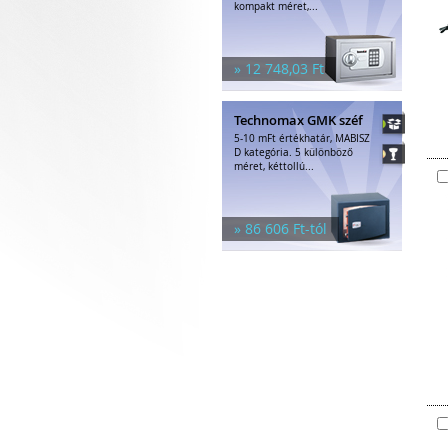
kompakt méret,...
» 12 748,03 Ft
Technomax GMK széf
5-10 mFt értékhatár, MABISZ
D kategória. 5 különböző
méret, kéttollú...
» 86 606 Ft-tól