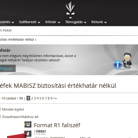
ndelés
Széfkereső
Infotár
Támogatás
Rólunk
t mutat
ítási értékhatár nélkül
»
nfotár
a nem elégszik meg felületes információval, ásson a
olgok mélyére! Találjon részletes választ!
 Megnéz
éfek MABISZ biztosítási értékhatár nélkül
1-10 találat / 98 |
1
2
3
4
5
6
7
8
9
>
»
Mindet kijelöl
Összehasonlításhoz ad
Format R1 faliszéf