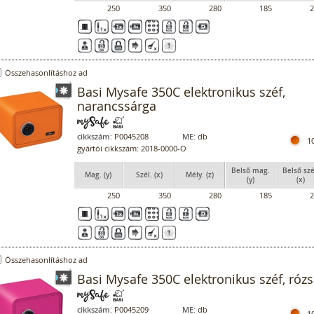
250
350
280
185
2
Összehasonlításhoz ad
Basi Mysafe 350C elektronikus széf,
narancssárga
cikkszám:
P0045208
ME:
db
1
gyártói cikkszám: 2018-0000-O
Belső mag.
Belső szé
Mag. (y)
Szél. (x)
Mély. (z)
(y)
(x)
250
350
280
185
2
Összehasonlításhoz ad
Basi Mysafe 350C elektronikus széf, rózs
cikkszám:
P0045209
ME:
db
1