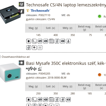
Technosafe CS/4N laptop lemezszekrén
cikkszám:
P0027110
ME:
db
R
gyártói cikkszám: CS/4N
Belső mag.
Belső szé
Mag. (y)
Szél. (x)
Mély. (z)
(y)
(x)
145
400
350
75
3
Összehasonlításhoz ad
Basi Mysafe 350C elektronikus széf, kék-
cikkszám:
P0045205
ME:
db
1
gyártói cikkszám: 2018-0000-BLW
Belső mag.
Belső szé
Mag. (y)
Szél. (x)
Mély. (z)
(y)
(x)
250
350
280
185
2