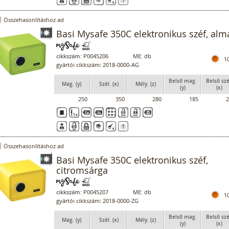
Összehasonlításhoz ad
Basi Mysafe 350C elektronikus széf, alm
cikkszám:
P0045206
ME:
db
1
gyártói cikkszám: 2018-0000-AG
Belső mag.
Belső szé
Mag. (y)
Szél. (x)
Mély. (z)
(y)
(x)
250
350
280
185
2
Összehasonlításhoz ad
Basi Mysafe 350C elektronikus széf,
citromsárga
cikkszám:
P0045207
ME:
db
1
gyártói cikkszám: 2018-0000-ZG
Belső mag.
Belső szé
Mag. (y)
Szél. (x)
Mély. (z)
(y)
(x)