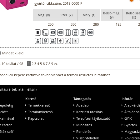
gyártói cikkszám: 2018-0000-PI
Belső mag.
Belső szé
Mag. (y)
Szél. (x)
Mély. (z)
(y)
(x)
250
350
280
185
2
Mindet kijelöl
1-10 találat / 98 |
1
2
3
4
5
6
7
8
9
>
»
odellek képére kattintva továbbléphet a termék részletes leírásához
ítási értékhatár nélkül
»
k
Kereső
Támogatás
Infotár
 épületig
Termékkereső
Adatlap
Alapkérd
 előtt
Tartalomkereső
Kezelési utasítás
Általános
lkalmával
Kapcsolat
Telepítési tájékoztató
GYIK
f esetén
Minősítés
Gyártók
ték széf
Rendelés
Magyaráz
Viszonteladók
Rövidítés