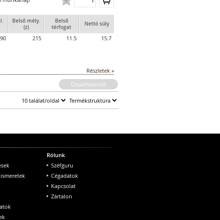
l.
Belső mély.
Belső
Nettó súly
(z)
térfogat
90
215
11.5
15.7
Részletek »
Összehasonlít
Rólunk
ések
Széfguru
 ismeretek
Cégadatok
Kapcsolat
Zártalon
atok
ek