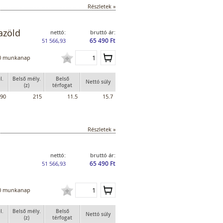
Részletek »
azöld
nettó:
bruttó ár:
65 490 Ft
51 566,93
0 munkanap
l.
Belső mély.
Belső
Nettó súly
(z)
térfogat
90
215
11.5
15.7
Részletek »
nettó:
bruttó ár:
65 490 Ft
51 566,93
0 munkanap
l.
Belső mély.
Belső
Nettó súly
(z)
térfogat