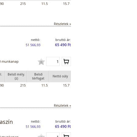
90
215
11.5
15.7
Részletek »
nettó:
bruttó ár:
65 490 Ft
51 566,93
0 munkanap
l.
Belső mély.
Belső
Nettó súly
(z)
térfogat
90
215
11.5
15.7
Részletek »
aszín
nettó:
bruttó ár:
65 490 Ft
51 566,93
0 munkanap