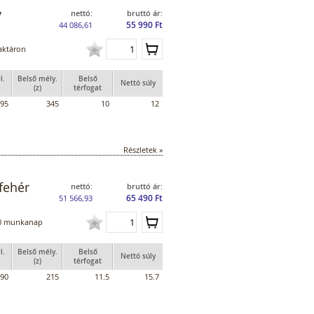
y
nettó:
bruttó ár:
55 990 Ft
44 086,61
aktáron
l.
Belső mély.
Belső
Nettó súly
(z)
térfogat
95
345
10
12
Részletek »
fehér
nettó:
bruttó ár:
65 490 Ft
51 566,93
0 munkanap
l.
Belső mély.
Belső
Nettó súly
(z)
térfogat
90
215
11.5
15.7