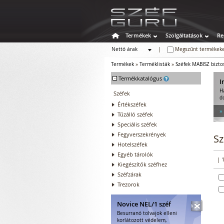
Termékek
Szolgáltatások
Re
Nettó árak
|
Megszűnt termékeke
Bruttó árak
Termékek
»
Terméklisták
»
Széfek MABISZ biztos
-
Termékkatalógus
I
H
Széfek
d
Értékszéfek
»
Tűzálló széfek
Speciális széfek
Fegyverszekrények
Sz
Hotelszéfek
Egyéb tárolók
| 
Kiegészítők széfhez
Széfzárak
Trezorok
Novice NEL/1 széf
Besurranó tolvajok elleni
korlátozott védelem,