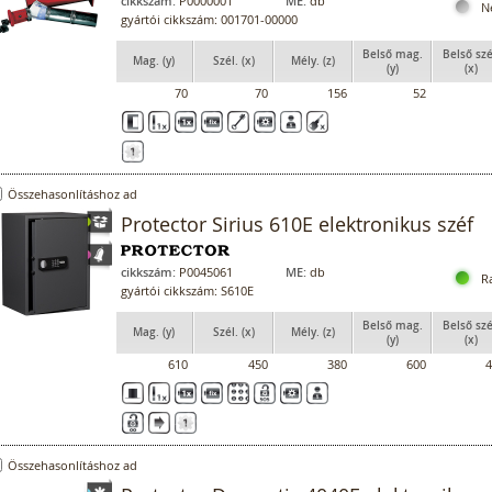
cikkszám:
P0000001
ME:
db
N
gyártói cikkszám: 001701-00000
Belső mag.
Belső szé
Mag. (y)
Szél. (x)
Mély. (z)
(y)
(x)
70
70
156
52
Összehasonlításhoz ad
Protector Sirius 610E elektronikus széf
cikkszám:
P0045061
ME:
db
R
gyártói cikkszám: S610E
Belső mag.
Belső szé
Mag. (y)
Szél. (x)
Mély. (z)
(y)
(x)
610
450
380
600
4
Összehasonlításhoz ad