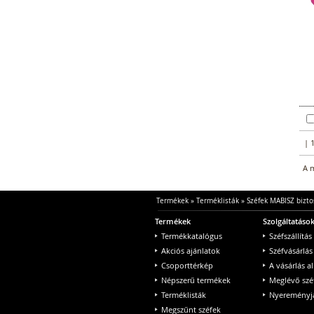
| 
A m
Termékek
»
Terméklisták
»
Széfek MABISZ biztos
Termékek
Szolgáltatáso
Termékkatalógus
Széfszállítás
Akciós ajánlatok
Széfvásárlás
Csoporttérkép
A vásárlás a
Népszerű termékek
Meglévő szé
Terméklisták
Nyereményjá
Megszűnt széfek