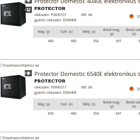
Protector Domestic 4040E elektronikus s
cikkszám:
P0045315
ME:
db
2
gyártói cikkszám: DS4040E
Belső mag.
Belső szé
Mag. (y)
Szél. (x)
Mély. (z)
(y)
(x)
400
400
350
397
3
Összehasonlításhoz ad
Protector Domestic 6540E elektronikus s
cikkszám:
P0045317
ME:
db
2
gyártói cikkszám: DS6540E
Belső mag.
Belső szé
Mag. (y)
Szél. (x)
Mély. (z)
(y)
(x)
650
400
350
647
3
Összehasonlításhoz ad