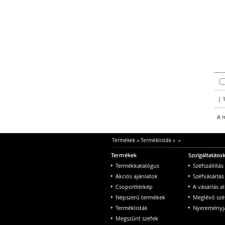
| 
A m
Termékek
»
Terméklisták
»
»
Termékek
Szolgáltatáso
Termékkatalógus
Széfszállítás
Akciós ajánlatok
Széfvásárlás
Csoporttérkép
A vásárlás a
Népszerű termékek
Meglévő szé
Terméklisták
Nyereményjá
Megszűnt széfek