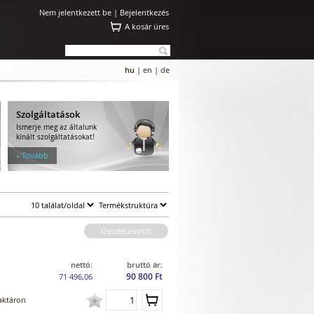
Nem jelentkezett be |
Bejelentkezés
A kosár üres
hu
|
en
|
de
Szolgáltatások
Ismerje meg az általunk
kínált szolgáltatásokat!
» Tovább
Összehasonlít
nettó:
bruttó ár:
90 800 Ft
71 496,06
aktáron