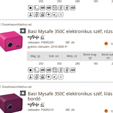
250
350
280
185
2
Összehasonlításhoz ad
Basi Mysafe 350C elektronikus széf, rózs
cikkszám:
P0045209
ME:
db
1
gyártói cikkszám: 2018-0000-PI
Belső mag.
Belső szé
Mag. (y)
Szél. (x)
Mély. (z)
(y)
(x)
250
350
280
185
2
Összehasonlításhoz ad
Basi Mysafe 350C elektronikus széf, lilás
bordó
cikkszám:
P0045210
ME:
db
1