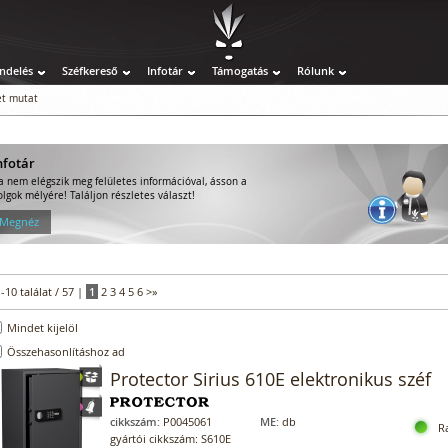
ndelés
Széfkereső
Infotár
Támogatás
Rólunk
t mutat
nfotár
a nem elégszik meg felületes információval, ásson a
olgok mélyére! Találjon részletes választ!
 Megnéz
1-10 találat / 57 |
1
2
3
4
5
6
>
»
Mindet kijelöl
Összehasonlításhoz ad
Protector Sirius 610E elektronikus széf
cikkszám:
P0045061
ME:
db
R
gyártói cikkszám: S610E