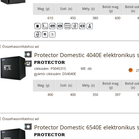
Belső mag.
Belső szé
Mag. (y)
Szél. (x)
Mély. (z)
(y)
(x)
610
450
380
600
4
Összehasonlításhoz ad
Protector Domestic 4040E elektronikus s
cikkszám:
P0045315
ME:
db
2
gyártói cikkszám: DS4040E
Belső mag.
Belső szé
Mag. (y)
Szél. (x)
Mély. (z)
(y)
(x)
400
400
350
397
3
Összehasonlításhoz ad
Protector Domestic 6540E elektronikus s