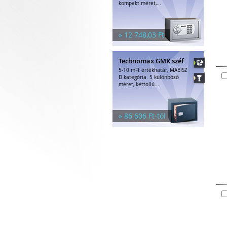
kompakt méret,...
» 12 748,03 Ft
Technomax GMK széf
5-10 mFt értékhatár, MABISZ
D kategória. 5 különböző
méret, kéttollú...
» 86 606 Ft-tól