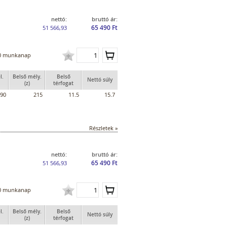
nettó:
bruttó ár:
65 490 Ft
51 566,93
0 munkanap
l.
Belső mély.
Belső
Nettó súly
(z)
térfogat
90
215
11.5
15.7
Részletek »
nettó:
bruttó ár:
65 490 Ft
51 566,93
0 munkanap
l.
Belső mély.
Belső
Nettó súly
(z)
térfogat