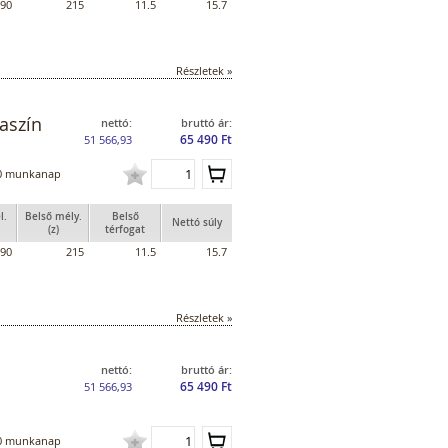
90
215
11.5
15.7
Részletek »
aszín
nettó:
bruttó ár:
65 490 Ft
51 566,93
0 munkanap
l.
Belső mély.
Belső
Nettó súly
(z)
térfogat
90
215
11.5
15.7
Részletek »
nettó:
bruttó ár:
65 490 Ft
51 566,93
0 munkanap