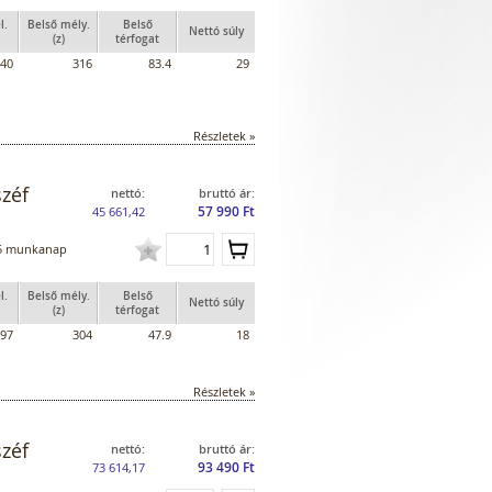
l.
Belső mély.
Belső
Nettó súly
(z)
térfogat
40
316
83.4
29
Részletek »
zéf
nettó:
bruttó ár:
57 990 Ft
45 661,42
5 munkanap
l.
Belső mély.
Belső
Nettó súly
(z)
térfogat
97
304
47.9
18
Részletek »
zéf
nettó:
bruttó ár:
93 490 Ft
73 614,17