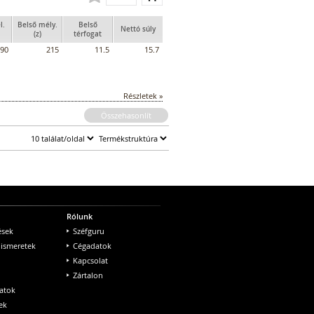
l.
Belső mély.
Belső
Nettó súly
(z)
térfogat
90
215
11.5
15.7
Részletek »
Összehasonlít
Rólunk
ések
Széfguru
 ismeretek
Cégadatok
Kapcsolat
Zártalon
atok
ek