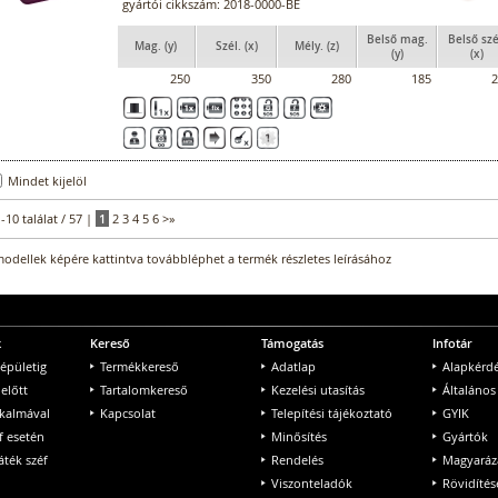
gyártói cikkszám: 2018-0000-BE
Belső mag.
Belső szé
Mag. (y)
Szél. (x)
Mély. (z)
(y)
(x)
250
350
280
185
2
Mindet kijelöl
1-10 találat / 57 |
1
2
3
4
5
6
>
»
odellek képére kattintva továbbléphet a termék részletes leírásához
k
Kereső
Támogatás
Infotár
 épületig
Termékkereső
Adatlap
Alapkérd
 előtt
Tartalomkereső
Kezelési utasítás
Általános
lkalmával
Kapcsolat
Telepítési tájékoztató
GYIK
f esetén
Minősítés
Gyártók
ték széf
Rendelés
Magyaráz
Viszonteladók
Rövidítés