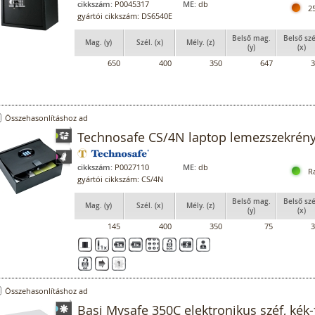
cikkszám:
P0045317
ME:
db
2
gyártói cikkszám: DS6540E
Belső mag.
Belső szé
Mag. (y)
Szél. (x)
Mély. (z)
(y)
(x)
650
400
350
647
3
Összehasonlításhoz ad
Technosafe CS/4N laptop lemezszekrén
cikkszám:
P0027110
ME:
db
R
gyártói cikkszám: CS/4N
Belső mag.
Belső szé
Mag. (y)
Szél. (x)
Mély. (z)
(y)
(x)
145
400
350
75
3
Összehasonlításhoz ad
Basi Mysafe 350C elektronikus széf, kék-