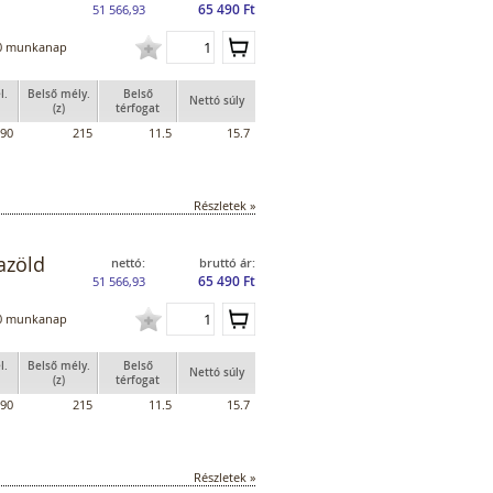
65 490 Ft
51 566,93
0 munkanap
l.
Belső mély.
Belső
Nettó súly
(z)
térfogat
90
215
11.5
15.7
Részletek »
azöld
nettó:
bruttó ár:
65 490 Ft
51 566,93
0 munkanap
l.
Belső mély.
Belső
Nettó súly
(z)
térfogat
90
215
11.5
15.7
Részletek »