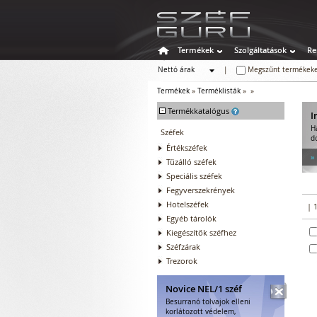
Termékek
Szolgáltatások
Re
Nettó árak
|
Megszűnt termékeke
Bruttó árak
Termékek
»
Terméklisták
»
»
-
Termékkatalógus
I
H
Széfek
d
Értékszéfek
»
Tűzálló széfek
Speciális széfek
Fegyverszekrények
Hotelszéfek
| 
Egyéb tárolók
Kiegészítők széfhez
Széfzárak
Trezorok
Novice NEL/1 széf
Besurranó tolvajok elleni
korlátozott védelem,