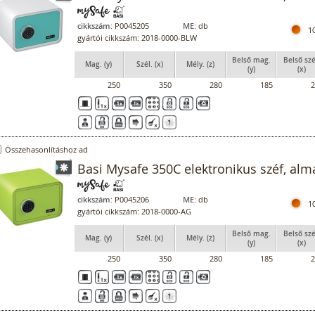
cikkszám:
P0045205
ME:
db
1
gyártói cikkszám: 2018-0000-BLW
Belső mag.
Belső szé
Mag. (y)
Szél. (x)
Mély. (z)
(y)
(x)
250
350
280
185
2
Összehasonlításhoz ad
Basi Mysafe 350C elektronikus széf, alm
cikkszám:
P0045206
ME:
db
1
gyártói cikkszám: 2018-0000-AG
Belső mag.
Belső szé
Mag. (y)
Szél. (x)
Mély. (z)
(y)
(x)
250
350
280
185
2