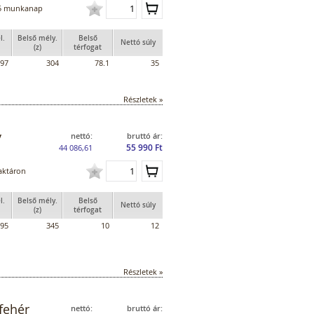
5 munkanap
l.
Belső mély.
Belső
Nettó súly
(z)
térfogat
97
304
78.1
35
Részletek »
y
nettó:
bruttó ár:
55 990 Ft
44 086,61
aktáron
l.
Belső mély.
Belső
Nettó súly
(z)
térfogat
95
345
10
12
Részletek »
fehér
nettó:
bruttó ár: