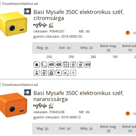
Összehasonlításhoz ad
Basi Mysafe 350C elektronikus széf,
citromsárga
cikkszám:
P0045207
ME:
db
1
gyártói cikkszám: 2018-0000-ZG
Belső mag.
Belső szé
Mag. (y)
Szél. (x)
Mély. (z)
(y)
(x)
250
350
280
185
2
Összehasonlításhoz ad
Basi Mysafe 350C elektronikus széf,
narancssárga
cikkszám:
P0045208
ME:
db
1
gyártói cikkszám: 2018-0000-O
Belső mag.
Belső szé
Mag. (y)
Szél. (x)
Mély. (z)
(y)
(x)