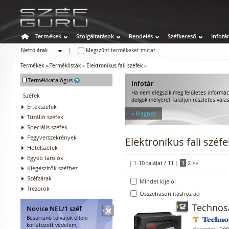
Termékek
Szolgáltatások
Rendelés
Széfkereső
Infotá
Nettó árak
|
Megszűnt termékeket mutat
Bruttó árak
Termékek
»
Terméklisták
»
Elektronikus fali széfek
»
-
Termékkatalógus
Infotár
Ha nem elégszik meg felületes informác
Széfek
dolgok mélyére! Találjon részletes válas
Értékszéfek
» Megnéz
Tűzálló széfek
Speciális széfek
Fegyverszekrények
Elektronikus fali széf
Hotelszéfek
Egyéb tárolók
| 1-10 találat / 11 |
1
2
>
»
Kiegészítők széfhez
Széfzárak
Mindet kijelöl
Trezorok
Összehasonlításhoz ad
Technosa
Novice NEL/1 széf
Besurranó tolvajok elleni
korlátozott védelem,