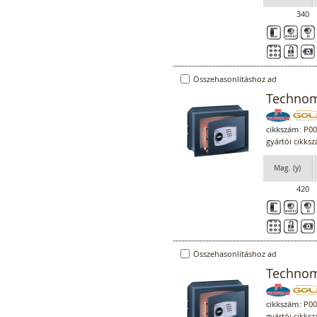
340
Összehasonlításhoz ad
Technoma
cikkszám:
P00
gyártói cikks
Mag. (y)
420
Összehasonlításhoz ad
Technoma
cikkszám:
P00
gyártói cikks