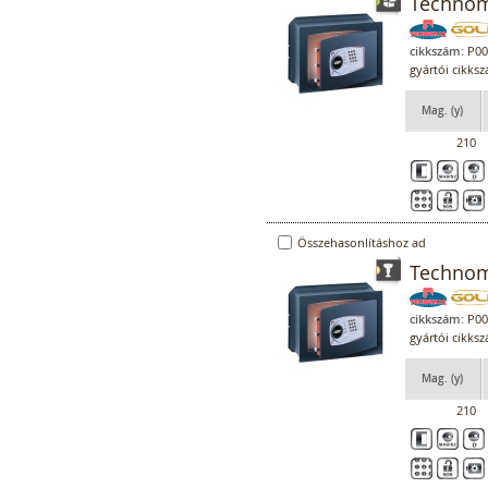
Technom
cikkszám:
P00
gyártói cikks
Mag. (y)
210
Összehasonlításhoz ad
Technoma
cikkszám:
P00
gyártói cikks
Mag. (y)
210