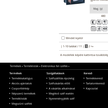
Mag. (y)
480
Mindet kijelöl
| 1-10 találat / 11 |
1
2
>
»
A modellek képére kattintva továbblép
Termékek
»
Terméklisták
»
Elektronikus fali széfek
»
Termékek
Szolgáltatások
Kereső
Termékkatalógus
Széfszállítás épületig
Termékkereső
Akciós ajánlatok
Széfvásárlás előtt
Tartalomkereső
Csoporttérkép
A vásárlás alkalmával
Kapcsolat
Népszerű termékek
Meglévő széf esetén
Terméklisták
Nyereményjáték széf
Megszűnt széfek