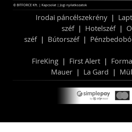
© BITFORCE Kft. |
Kapcsolat
|
Jogi nyilatkozatok
Irodai páncélszekrény
|
Lapt
széf
|
Hotelszéf
|
O
széf
|
Bútorszéf
|
Pénzbedobós
FireKing
|
First Alert
|
Forma
Mauer
|
La Gard
|
Mül