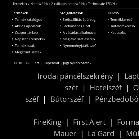
Termékek
»
Hotelszéfek
»
2 csillagos hotelszéfek
»
Technosafe TSD/H
»
Termékek
Szolgáltatások
Kereső
Termékkatalógus
Széfszállítás épületig
Termékkereső
Akciós ajánlatok
Széfvásárlás előtt
Tartalomkereső
Csoporttérkép
A vásárlás alkalmával
Kapcsolat
Népszerű termékek
Meglévő széf esetén
Terméklisták
Nyereményjáték széf
Megszűnt széfek
© BITFORCE Kft. |
Kapcsolat
|
Jogi nyilatkozatok
Irodai páncélszekrény
|
Lapt
széf
|
Hotelszéf
|
O
széf
|
Bútorszéf
|
Pénzbedobós
FireKing
|
First Alert
|
Forma
Mauer
|
La Gard
|
Mül