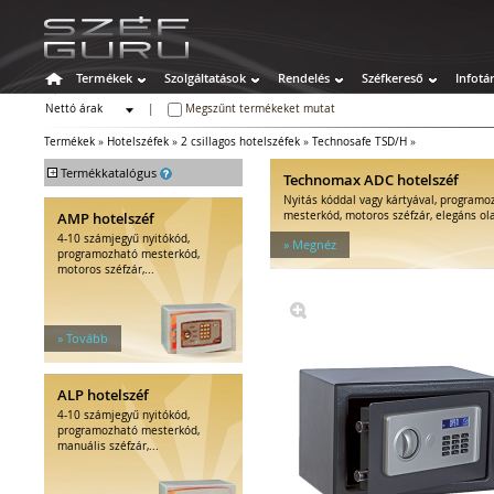
Termékek
Szolgáltatások
Rendelés
Széfkereső
Infotá
Nettó árak
|
Megszűnt termékeket mutat
Bruttó árak
Termékek
»
Hotelszéfek
»
2 csillagos hotelszéfek
»
Technosafe TSD/H
»
+
Termékkatalógus
Technomax ADC hotelszéf
Nyitás kóddal vagy kártyával, programo
Széfek
AMP hotelszéf
mesterkód, motoros széfzár, elegáns ol
Értékszéfek
4-10 számjegyű nyitókód,
» Megnéz
Tűzálló széfek
programozható mesterkód,
motoros széfzár,...
Speciális széfek
Fegyverszekrények
Hotelszéfek
» Tovább
2 csillagos hotelszéfek
3 csillagos hotelszéfek
4 csillagos hotelszéfek
ALP hotelszéf
5 csillagos hotelszéfek
4-10 számjegyű nyitókód,
Kiegészítők hotelszéfhez
programozható mesterkód,
manuális széfzár,...
Egyéb tárolók
Kiegészítők széfhez