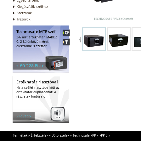
Egyéb tárolók
Kiegészítők széfhez
Széfzárak
Trezorok
TECHNOSAFE FPP/3 bútorszéf
Technosafe MTE széf
3-6 mFt értékhatár, MABISZ
C. 2 különböző méret,
elektronikus széfzár.
» 60 228 Ft-tól
Értékhatár riasztóval
Ha a széfet riasztóba köti az
értékhatár duplázódhat! A
részletek fontosak.
» Tovább
Termékek
»
Értékszéfek
»
Bútorszéfek
»
Technosafe FPP
»
FPP 3
»