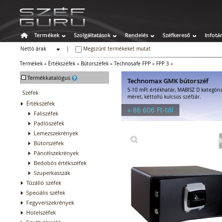
Termékek
Szolgáltatások
Rendelés
Széfkereső
Infotá
Nettó árak
|
Megszűnt termékeket mutat
Bruttó árak
Termékek
»
Értékszéfek
»
Bútorszéfek
»
Technosafe FPP
»
FPP 3
»
-
Termékkatalógus
Technomax GMK bútorszéf
5-10 mFt értékhatár, MABISZ D kategóri
Széfek
méret, kéttollú kulcsos széfzár.
Értékszéfek
» 86 606 Ft-tól
Faliszéfek
Padlószéfek
Lemezszekrények
Bútorszéfek
Páncélszekrények
Bedobós értékszéfek
Szuperkasszák
Tűzálló széfek
Speciális széfek
Fegyverszekrények
Hotelszéfek