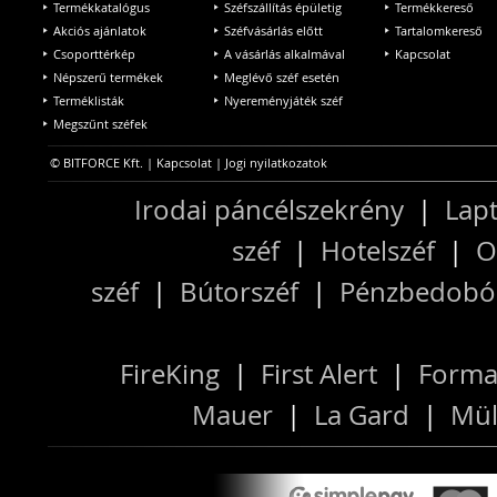
Termékkatalógus
Széfszállítás épületig
Termékkereső
Akciós ajánlatok
Széfvásárlás előtt
Tartalomkereső
Csoporttérkép
A vásárlás alkalmával
Kapcsolat
Népszerű termékek
Meglévő széf esetén
Terméklisták
Nyereményjáték széf
Megszűnt széfek
© BITFORCE Kft. |
Kapcsolat
|
Jogi nyilatkozatok
Irodai páncélszekrény
|
Lapt
széf
|
Hotelszéf
|
O
széf
|
Bútorszéf
|
Pénzbedobós
FireKing
|
First Alert
|
Forma
Mauer
|
La Gard
|
Mül