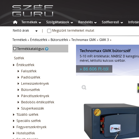
Termékek
Szolgáltatások
Rendelés
Széfkereső
Infotá
Nettó árak
|
Megszűnt termékeket mutat
Bruttó árak
Termékek
»
Értékszéfek
»
Bútorszéfek
»
Technomax GMK
»
GMK 3
»
-
Termékkatalógus
Technomax GMK bútorszéf
5-10 mFt értékhatár, MABISZ D kategóri
Széfek
méret, kéttollú kulcsos széfzár.
Értékszéfek
» 86 606 Ft-tól
Faliszéfek
Padlószéfek
Lemezszekrények
Bútorszéfek
Páncélszekrények
Bedobós értékszéfek
Szuperkasszák
Tűzálló széfek
Speciális széfek
Fegyverszekrények
Hotelszéfek