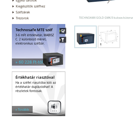
Egyéb tárolók
Kiegészítők széfhez
Széfzárak
Trezorok
TECHNOAMX GOLD GMK/3 kulcsos bútorsz
Technosafe MTE széf
3-6 mFt értékhatár, MABISZ
C. 2 különböző méret,
elektronikus széfzár.
» 60 228 Ft-tól
Értékhatár riasztóval
Ha a széfet riasztóba köti az
értékhatár duplázódhat! A
részletek fontosak.
» Tovább