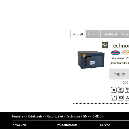
Modell
Adatok
Letöltések
Gyár
Techno
cikkszám:
P0
gyártói cik
Mag. (y)
230
Termékek
»
Értékszéfek
»
Bútorszéfek
»
Technomax GMK
»
GMK 3
»
Termékek
Szolgáltatások
Kereső